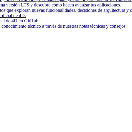
tima versión LTS y descubre cómo hacen avanzar tus aplicaciones.
rtos que exploran nuevas funcionalidades, decisiones de arquitectura y c
 oficial de 4D.
icial de 4D en GitHub.
conocimiento técnico a través de nuestras notas técnicas y consejos.