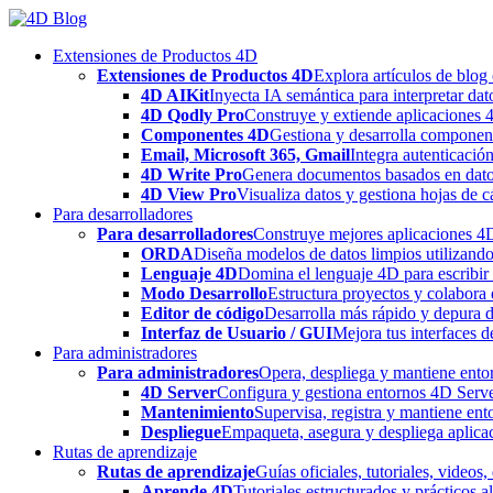
Skip
to
Extensiones de Productos 4D
content
Extensiones de Productos 4D
Explora artículos de blog
4D AIKit
Inyecta IA semántica para interpretar dat
4D Qodly Pro
Construye y extiende aplicaciones 
Componentes 4D
Gestiona y desarrolla componen
Email, Microsoft 365, Gmail
Integra autenticació
4D Write Pro
Genera documentos basados en datos 
4D View Pro
Visualiza datos y gestiona hojas de c
Para desarrolladores
Para desarrolladores
Construye mejores aplicaciones 4D 
ORDA
Diseña modelos de datos limpios utilizando
Lenguaje 4D
Domina el lenguaje 4D para escribir 
Modo Desarrollo
Estructura proyectos y colabora 
Editor de código
Desarrolla más rápido y depura de
Interfaz de Usuario / GUI
Mejora tus interfaces 
Para administradores
Para administradores
Opera, despliega y mantiene entor
4D Server
Configura y gestiona entornos 4D Serve
Mantenimiento
Supervisa, registra y mantiene ent
Despliegue
Empaqueta, asegura y despliega aplica
Rutas de aprendizaje
Rutas de aprendizaje
Guías oficiales, tutoriales, videos
Aprende 4D
Tutoriales estructurados y prácticos 