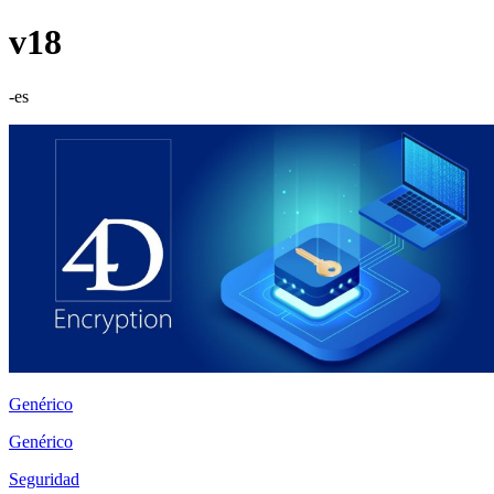
v18
-es
Genérico
Genérico
Seguridad