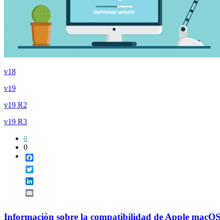
v18
v19
v19 R2
v19 R3
0
0
Facebook
Twitter
LinkedIn
Email
Información sobre la compatibilidad de Apple macO