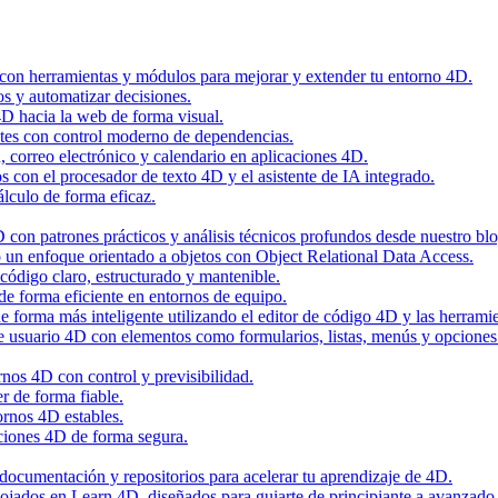
 con herramientas y módulos para mejorar y extender tu entorno 4D.
os y automatizar decisiones.
4D hacia la web de forma visual.
tes con control moderno de dependencias.
n, correo electrónico y calendario en aplicaciones 4D.
con el procesador de texto 4D y el asistente de IA integrado.
álculo de forma eficaz.
con patrones prácticos y análisis técnicos profundos desde nuestro blo
 un enfoque orientado a objetos con Object Relational Data Access.
código claro, estructurado y mantenible.
de forma eficiente en entornos de equipo.
 forma más inteligente utilizando el editor de código 4D y las herramie
de usuario 4D con elementos como formularios, listas, menús y opciones
nos 4D con control y previsibilidad.
r de forma fiable.
ornos 4D estables.
ciones 4D de forma segura.
, documentación y repositorios para acelerar tu aprendizaje de 4D.
alojados en Learn 4D, diseñados para guiarte de principiante a avanzado 