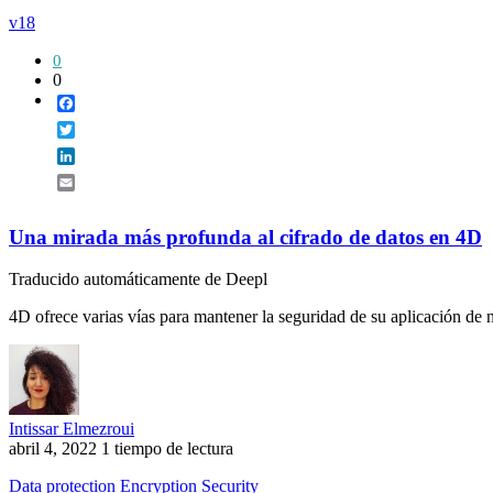
v18
0
0
Facebook
Twitter
LinkedIn
Email
Una mirada más profunda al cifrado de datos en 4D
Traducido automáticamente de Deepl
4D ofrece varias vías para mantener la seguridad de su aplicación de n
Intissar Elmezroui
abril 4, 2022
1 tiempo de lectura
Data protection
Encryption
Security