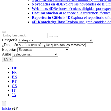
Novedades en 4D
Explora las novedades de la úl
Webinars 4D
Sesiones técnicas dirigidas por expe
Documentación 4D
Accede a la referencia técnica
Repositorio GitHub 4D
Explora el repositorio of
4D Knowledge Base
Explora una gran cantidad de 
Categoría
¿De quién son los temas?
Etiquetas
Autor
ES
?
DE
FR
EN
PT
CS
IT
JA
Inicio
v18