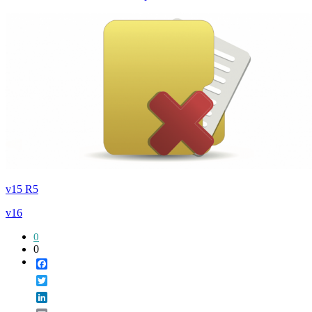
v15 R5
v16
0
0
Facebook
Twitter
LinkedIn