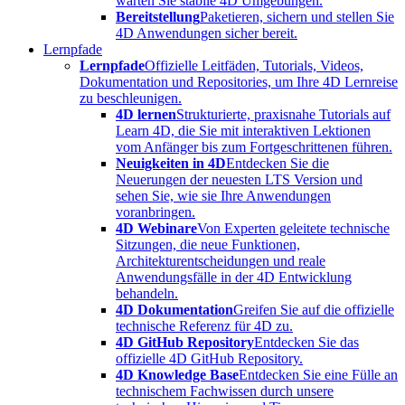
warten Sie stabile 4D Umgebungen.
Bereitstellung
Paketieren, sichern und stellen Sie
4D Anwendungen sicher bereit.
Lernpfade
Lernpfade
Offizielle Leitfäden, Tutorials, Videos,
Dokumentation und Repositories, um Ihre 4D Lernreise
zu beschleunigen.
4D lernen
Strukturierte, praxisnahe Tutorials auf
Learn 4D, die Sie mit interaktiven Lektionen
vom Anfänger bis zum Fortgeschrittenen führen.
Neuigkeiten in 4D
Entdecken Sie die
Neuerungen der neuesten LTS Version und
sehen Sie, wie sie Ihre Anwendungen
voranbringen.
4D Webinare
Von Experten geleitete technische
Sitzungen, die neue Funktionen,
Architekturentscheidungen und reale
Anwendungsfälle in der 4D Entwicklung
behandeln.
4D Dokumentation
Greifen Sie auf die offizielle
technische Referenz für 4D zu.
4D GitHub Repository
Entdecken Sie das
offizielle 4D GitHub Repository.
4D Knowledge Base
Entdecken Sie eine Fülle an
technischem Fachwissen durch unsere