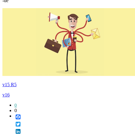
-de
v15 R5
v16
0
0
Facebook
Twitter
LinkedIn