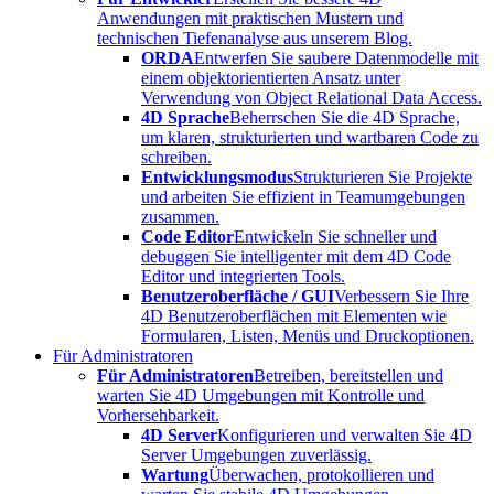
Anwendungen mit praktischen Mustern und
technischen Tiefenanalyse aus unserem Blog.
ORDA
Entwerfen Sie saubere Datenmodelle mit
einem objektorientierten Ansatz unter
Verwendung von Object Relational Data Access.
4D Sprache
Beherrschen Sie die 4D Sprache,
um klaren, strukturierten und wartbaren Code zu
schreiben.
Entwicklungsmodus
Strukturieren Sie Projekte
und arbeiten Sie effizient in Teamumgebungen
zusammen.
Code Editor
Entwickeln Sie schneller und
debuggen Sie intelligenter mit dem 4D Code
Editor und integrierten Tools.
Benutzeroberfläche / GUI
Verbessern Sie Ihre
4D Benutzeroberflächen mit Elementen wie
Formularen, Listen, Menüs und Druckoptionen.
Für Administratoren
Für Administratoren
Betreiben, bereitstellen und
warten Sie 4D Umgebungen mit Kontrolle und
Vorhersehbarkeit.
4D Server
Konfigurieren und verwalten Sie 4D
Server Umgebungen zuverlässig.
Wartung
Überwachen, protokollieren und