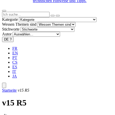
technischen Hinweise und Tipps.
Kategorie
Wessen Themen sind
Stichworte
Autor
DE
?
FR
EN
PT
CS
ES
IT
JA
Startseite
v15 R5
v15 R5