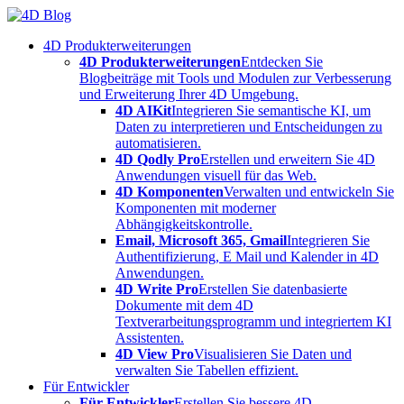
Skip
to
4D Produkterweiterungen
content
4D Produkterweiterungen
Entdecken Sie
Blogbeiträge mit Tools und Modulen zur Verbesserung
und Erweiterung Ihrer 4D Umgebung.
4D AIKit
Integrieren Sie semantische KI, um
Daten zu interpretieren und Entscheidungen zu
automatisieren.
4D Qodly Pro
Erstellen und erweitern Sie 4D
Anwendungen visuell für das Web.
4D Komponenten
Verwalten und entwickeln Sie
Komponenten mit moderner
Abhängigkeitskontrolle.
Email, Microsoft 365, Gmail
Integrieren Sie
Authentifizierung, E Mail und Kalender in 4D
Anwendungen.
4D Write Pro
Erstellen Sie datenbasierte
Dokumente mit dem 4D
Textverarbeitungsprogramm und integriertem KI
Assistenten.
4D View Pro
Visualisieren Sie Daten und
verwalten Sie Tabellen effizient.
Für Entwickler
Für Entwickler
Erstellen Sie bessere 4D