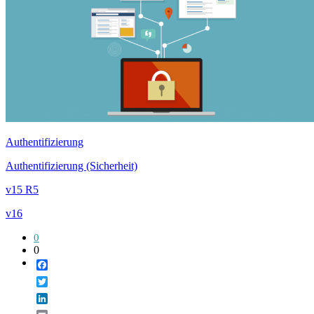
Authentifizierung
Authentifizierung (Sicherheit)
v15 R5
v16
0
0
Facebook
Twitter
LinkedIn