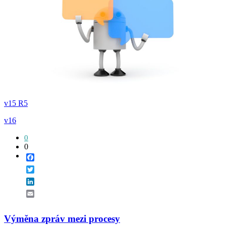
v15 R5
v16
0
0
Facebook
Twitter
LinkedIn
Email
Výměna zpráv mezi procesy