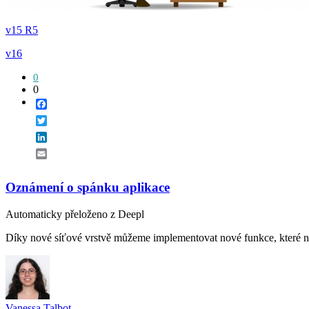
v15 R5
v16
0
0
Facebook
Twitter
LinkedIn
Email
Oznámení o spánku aplikace
Automaticky přeloženo z Deepl
Díky nové síťové vrstvě můžeme implementovat nové funkce, které neby
Vanessa Talbot