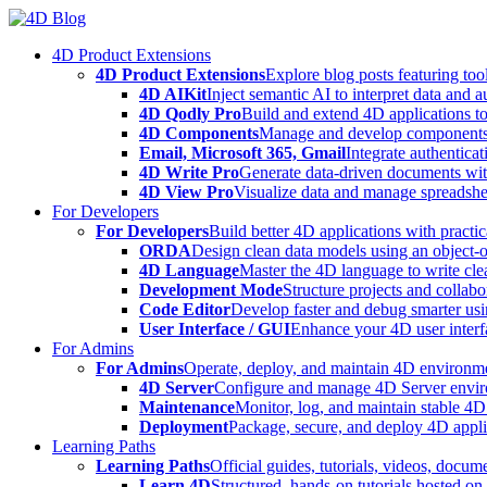
Skip
to
4D Product Extensions
content
4D Product Extensions
Explore blog posts featuring to
4D AIKit
Inject semantic AI to interpret data and 
4D Qodly Pro
Build and extend 4D applications to
4D Components
Manage and develop components
Email, Microsoft 365, Gmail
Integrate authenticat
4D Write Pro
Generate data-driven documents with
4D View Pro
Visualize data and manage spreadshee
For Developers
For Developers
Build better 4D applications with practic
ORDA
Design clean data models using an object-
4D Language
Master the 4D language to write clea
Development Mode
Structure projects and collabo
Code Editor
Develop faster and debug smarter usin
User Interface / GUI
Enhance your 4D user interfa
For Admins
For Admins
Operate, deploy, and maintain 4D environmen
4D Server
Configure and manage 4D Server enviro
Maintenance
Monitor, log, and maintain stable 4
Deployment
Package, secure, and deploy 4D applic
Learning Paths
Learning Paths
Official guides, tutorials, videos, docum
Learn 4D
Structured, hands-on tutorials hosted o