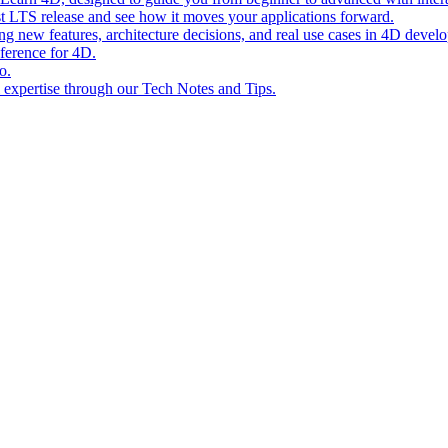
st LTS release and see how it moves your applications forward.
ing new features, architecture decisions, and real use cases in 4D devel
eference for 4D.
o.
l expertise through our Tech Notes and Tips.