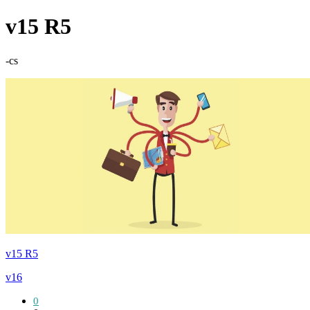
v15 R5
-cs
v15 R5
v16
0