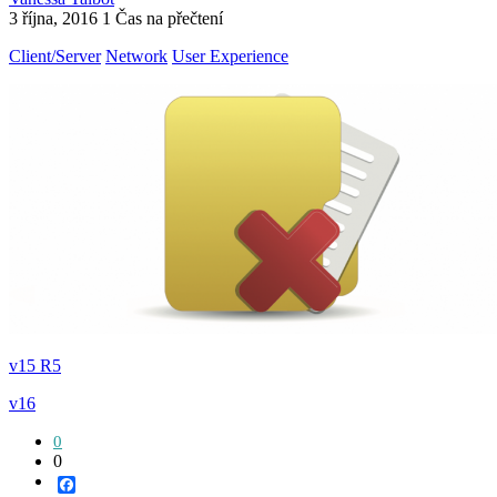
3 října, 2016
1 Čas na přečtení
Client/Server
Network
User Experience
v15 R5
v16
0
0
Facebook