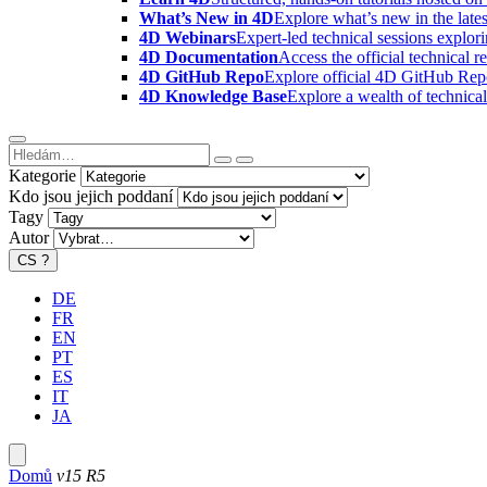
What’s New in 4D
Explore what’s new in the late
4D Webinars
Expert-led technical sessions explor
4D Documentation
Access the official technical r
4D GitHub Repo
Explore official 4D GitHub Rep
4D Knowledge Base
Explore a wealth of technica
Kategorie
Kdo jsou jejich poddaní
Tagy
Autor
CS
?
DE
FR
EN
PT
ES
IT
JA
Domů
v15 R5