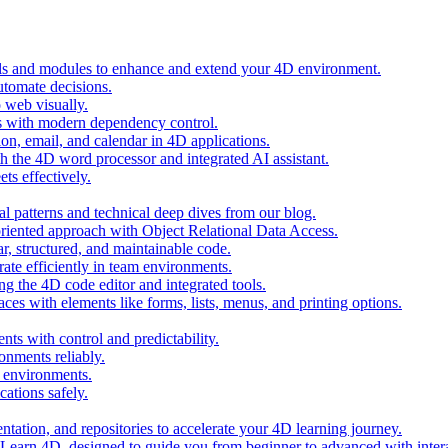
ols and modules to enhance and extend your 4D environment.
automate decisions.
 web visually.
 with modern dependency control.
ion, email, and calendar in 4D applications.
 the 4D word processor and integrated AI assistant.
ts effectively.
al patterns and technical deep dives from our blog.
oriented approach with Object Relational Data Access.
r, structured, and maintainable code.
rate efficiently in team environments.
g the 4D code editor and integrated tools.
ces with elements like forms, lists, menus, and printing options.
ts with control and predictability.
nments reliably.
D environments.
ations safely.
entation, and repositories to accelerate your 4D learning journey.
n Learn 4D, designed to guide you from beginner to advanced with intera