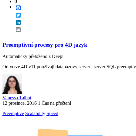
0
Facebook
Twitter
LinkedIn
Email
Preemptivní procesy pro 4D jazyk
Automaticky přeloženo z Deepl
Od verze 4D v11 používají databázový server i server SQL preemptiv
Vanessa Talbot
12 prosince, 2016
1 Čas na přečtení
Preemptive
Scalability
Speed