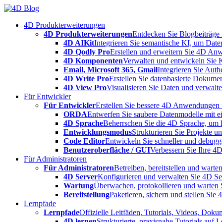
Skip
to
4D Produkterweiterungen
content
4D Produkterweiterungen
Entdecken Sie Blogbeiträge
4D AIKit
Integrieren Sie semantische KI, um Date
4D Qodly Pro
Erstellen und erweitern Sie 4D An
4D Komponenten
Verwalten und entwickeln Sie 
Email, Microsoft 365, Gmail
Integrieren Sie Aut
4D Write Pro
Erstellen Sie datenbasierte Dokume
4D View Pro
Visualisieren Sie Daten und verwalten
Für Entwickler
Für Entwickler
Erstellen Sie bessere 4D Anwendungen m
ORDA
Entwerfen Sie saubere Datenmodelle mit e
4D Sprache
Beherrschen Sie die 4D Sprache, um k
Entwicklungsmodus
Strukturieren Sie Projekte 
Code Editor
Entwickeln Sie schneller und debugge
Benutzeroberfläche / GUI
Verbessern Sie Ihre 4
Für Administratoren
Für Administratoren
Betreiben, bereitstellen und war
4D Server
Konfigurieren und verwalten Sie 4D S
Wartung
Überwachen, protokollieren und warten
Bereitstellung
Paketieren, sichern und stellen Sie
Lernpfade
Lernpfade
Offizielle Leitfäden, Tutorials, Videos, Dok
4D lernen
Strukturierte, praxisnahe Tutorials auf