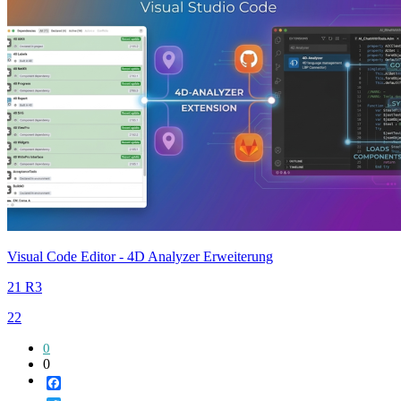
Visual Code Editor - 4D Analyzer Erweiterung
21 R3
22
0
0
Facebook