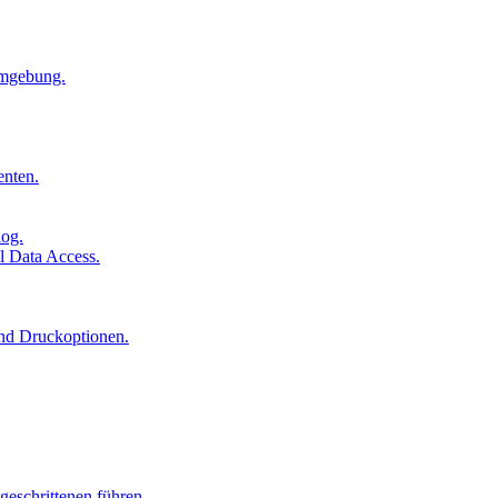
Umgebung.
enten.
log.
l Data Access.
und Druckoptionen.
geschrittenen führen.