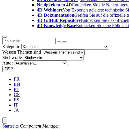
Neuigkeiten in 4D
Entdecken Sie die Neuerungen 
4D Webinare
Von Experten geleitete technische 
4D Dokumentation
Greifen Sie auf die offizielle
4D GitHub Repository
Entdecken Sie das offizie
4D Knowledge Base
Entdecken Sie eine Fülle an
Kategorie
Wessen Themen sind
Stichworte
Autor
DE
?
FR
EN
PT
CS
ES
IT
JA
Startseite
Component Manager