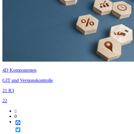
4D Komponenten
GIT und Versionskontrolle
21 R3
22
0
0
Facebook
Twitter