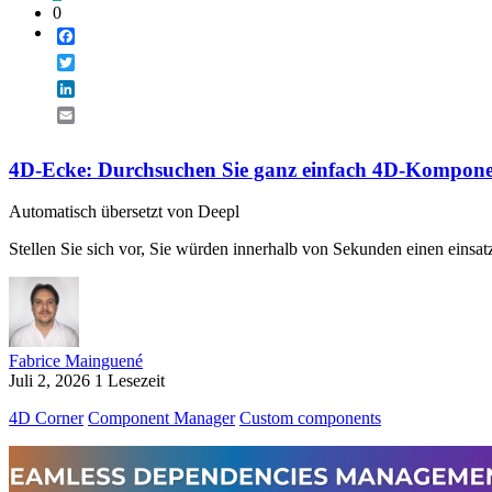
0
Facebook
Twitter
LinkedIn
Email
4D-Ecke: Durchsuchen Sie ganz einfach 4D-Komponente
Automatisch übersetzt von Deepl
Stellen Sie sich vor, Sie würden innerhalb von Sekunden einen einsa
Fabrice Mainguené
Juli 2, 2026
1 Lesezeit
4D Corner
Component Manager
Custom components