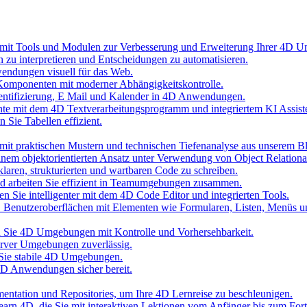
 mit Tools und Modulen zur Verbesserung und Erweiterung Ihrer 4D 
n zu interpretieren und Entscheidungen zu automatisieren.
wendungen visuell für das Web.
Komponenten mit moderner Abhängigkeitskontrolle.
hentifizierung, E Mail und Kalender in 4D Anwendungen.
nte mit dem 4D Textverarbeitungsprogramm und integriertem KI Assist
 Sie Tabellen effizient.
it praktischen Mustern und technischen Tiefenanalyse aus unserem B
inem objektorientierten Ansatz unter Verwendung von Object Relationa
laren, strukturierten und wartbaren Code zu schreiben.
und arbeiten Sie effizient in Teamumgebungen zusammen.
n Sie intelligenter mit dem 4D Code Editor und integrierten Tools.
D Benutzeroberflächen mit Elementen wie Formularen, Listen, Menüs 
ten Sie 4D Umgebungen mit Kontrolle und Vorhersehbarkeit.
erver Umgebungen zuverlässig.
 Sie stabile 4D Umgebungen.
 4D Anwendungen sicher bereit.
umentation und Repositories, um Ihre 4D Lernreise zu beschleunigen.
 Learn 4D, die Sie mit interaktiven Lektionen vom Anfänger bis zum Fort