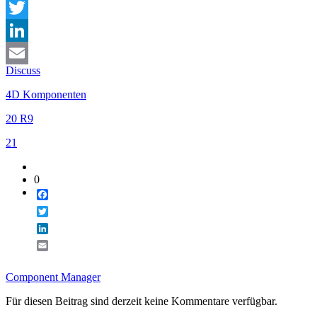
Facebook
Twitter
LinkedIn
Discuss
Email
4D Komponenten
20 R9
21
0
Facebook
Twitter
LinkedIn
Email
Component Manager
Für diesen Beitrag sind derzeit keine Kommentare verfügbar.