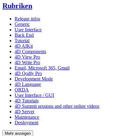
Rubriken
Release infos
Generic
User Interface
Back End
Tutorial
4D AIKit
4D Components
4D View Pro
4D Write Pro
Email, Microsoft 365, Gmail
4D Qodly Pro
Development Mode
4D Language
ORDA
User Interface / GUI
4D Tutorials
4D Summit sessions and other online videos
4D Server
Maintenance
Deployment
Mehr anzeigen