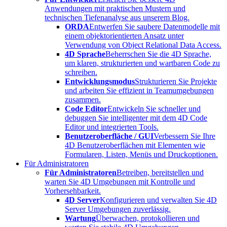
Anwendungen mit praktischen Mustern und
technischen Tiefenanalyse aus unserem Blog.
ORDA
Entwerfen Sie saubere Datenmodelle mit
einem objektorientierten Ansatz unter
Verwendung von Object Relational Data Access.
4D Sprache
Beherrschen Sie die 4D Sprache,
um klaren, strukturierten und wartbaren Code zu
schreiben.
Entwicklungsmodus
Strukturieren Sie Projekte
und arbeiten Sie effizient in Teamumgebungen
zusammen.
Code Editor
Entwickeln Sie schneller und
debuggen Sie intelligenter mit dem 4D Code
Editor und integrierten Tools.
Benutzeroberfläche / GUI
Verbessern Sie Ihre
4D Benutzeroberflächen mit Elementen wie
Formularen, Listen, Menüs und Druckoptionen.
Für Administratoren
Für Administratoren
Betreiben, bereitstellen und
warten Sie 4D Umgebungen mit Kontrolle und
Vorhersehbarkeit.
4D Server
Konfigurieren und verwalten Sie 4D
Server Umgebungen zuverlässig.
Wartung
Überwachen, protokollieren und