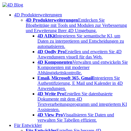
Skip
to
4D Produkterweiterungen
content
4D Produkterweiterungen
Entdecken Sie
Blogbeiträge mit Tools und Modulen zur Verbesserung
und Erweiterung Ihrer 4D Umgebung.
4D AIKit
Integrieren Sie semantische KI, um
Daten zu interpretieren und Entscheidungen zu
automatisieren.
4D Qodly Pro
Erstellen und erweitern Sie 4D
Anwendungen visuell für das Web.
4D Komponenten
Verwalten und entwickeln Sie
Komponenten mit moderner
Abhängigkeitskontrolle.
Email, Microsoft 365, Gmail
Integrieren Sie
Authentifizierung, E Mail und Kalender in 4D
Anwendungen.
4D Write Pro
Erstellen Sie datenbasierte
Dokumente mit dem 4D
Textverarbeitungsprogramm und integriertem KI
Assistenten.
4D View Pro
Visualisieren Sie Daten und
verwalten Sie Tabellen effizient.
Für Entwickler
Für Entwickler
Erstellen Sie bessere 4D