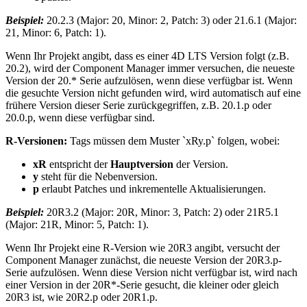
Beispiel:
20.2.3 (Major: 20, Minor: 2, Patch: 3) oder 21.6.1 (Major:
21, Minor: 6, Patch: 1).
Wenn Ihr Projekt angibt, dass es einer 4D LTS Version folgt (z.B.
20.2), wird der Component Manager immer versuchen, die neueste
Version der 20.* Serie aufzulösen, wenn diese verfügbar ist. Wenn
die gesuchte Version nicht gefunden wird, wird automatisch auf eine
frühere Version dieser Serie zurückgegriffen, z.B. 20.1.p oder
20.0.p, wenn diese verfügbar sind.
R-Versionen:
Tags müssen dem Muster `xRy.p` folgen, wobei:
xR
entspricht der
Hauptversion
der Version.
y
steht für die Nebenversion.
p
erlaubt Patches und inkrementelle Aktualisierungen.
Beispiel:
20R3.2 (Major: 20R, Minor: 3, Patch: 2) oder 21R5.1
(Major: 21R, Minor: 5, Patch: 1).
Wenn Ihr Projekt eine R-Version wie 20R3 angibt, versucht der
Component Manager zunächst, die neueste Version der 20R3.p-
Serie aufzulösen. Wenn diese Version nicht verfügbar ist, wird nach
einer Version in der 20R*-Serie gesucht, die kleiner oder gleich
20R3 ist, wie 20R2.p oder 20R1.p.