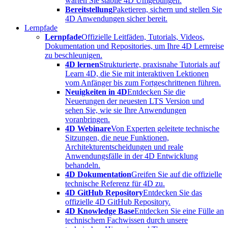
warten Sie stabile 4D Umgebungen.
Bereitstellung
Paketieren, sichern und stellen Sie
4D Anwendungen sicher bereit.
Lernpfade
Lernpfade
Offizielle Leitfäden, Tutorials, Videos,
Dokumentation und Repositories, um Ihre 4D Lernreise
zu beschleunigen.
4D lernen
Strukturierte, praxisnahe Tutorials auf
Learn 4D, die Sie mit interaktiven Lektionen
vom Anfänger bis zum Fortgeschrittenen führen.
Neuigkeiten in 4D
Entdecken Sie die
Neuerungen der neuesten LTS Version und
sehen Sie, wie sie Ihre Anwendungen
voranbringen.
4D Webinare
Von Experten geleitete technische
Sitzungen, die neue Funktionen,
Architekturentscheidungen und reale
Anwendungsfälle in der 4D Entwicklung
behandeln.
4D Dokumentation
Greifen Sie auf die offizielle
technische Referenz für 4D zu.
4D GitHub Repository
Entdecken Sie das
offizielle 4D GitHub Repository.
4D Knowledge Base
Entdecken Sie eine Fülle an
technischem Fachwissen durch unsere