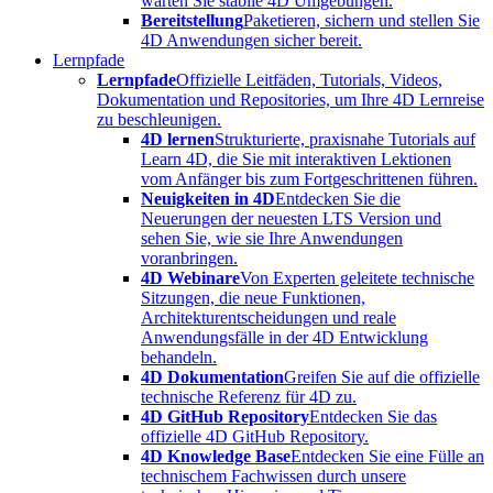
warten Sie stabile 4D Umgebungen.
Bereitstellung
Paketieren, sichern und stellen Sie
4D Anwendungen sicher bereit.
Lernpfade
Lernpfade
Offizielle Leitfäden, Tutorials, Videos,
Dokumentation und Repositories, um Ihre 4D Lernreise
zu beschleunigen.
4D lernen
Strukturierte, praxisnahe Tutorials auf
Learn 4D, die Sie mit interaktiven Lektionen
vom Anfänger bis zum Fortgeschrittenen führen.
Neuigkeiten in 4D
Entdecken Sie die
Neuerungen der neuesten LTS Version und
sehen Sie, wie sie Ihre Anwendungen
voranbringen.
4D Webinare
Von Experten geleitete technische
Sitzungen, die neue Funktionen,
Architekturentscheidungen und reale
Anwendungsfälle in der 4D Entwicklung
behandeln.
4D Dokumentation
Greifen Sie auf die offizielle
technische Referenz für 4D zu.
4D GitHub Repository
Entdecken Sie das
offizielle 4D GitHub Repository.
4D Knowledge Base
Entdecken Sie eine Fülle an
technischem Fachwissen durch unsere