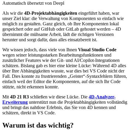
Automatisch übersetzt von Deepl
Als wir die
4D-Projektabhängigkeiten
eingeführt haben, war
unser Ziel klar: die Verwaltung von Komponenten so einfach wie
möglich zu gestalten. Ganz gleich, ob Ihre Komponenten lokal
gespeichert oder auf GitHub oder GitLab gehostet werden – 4D
übernimmt die mühsame Arbeit, lädt die richtigen Versionen
herunter und sorgt dafür, dass alles einsatzbereit ist.
Wir wissen jedoch, dass viele von Ihnen
Visual Studio Code
wegen seiner leistungsstarken Bearbeitungsfunktionen und
zusätzlicher Features wie der Git- und AI/Copilot-Integrationen
schätzen. Bislang gab es hier eine kleine Lücke: Während 4D alles
über Ihre Abhängigkeiten wusste, war dies bei VS Code nicht der
Fall. Dies konnte zu frustrierenden „Geister“-Syntaxfehlern führen,
einfach weil der Editor die Komponenten, auf die sich Ihr Code
stützte, nicht erkennen konnte.
Mit
4D 21 R3
schließen wir diese Lücke. Die
4D-Analyzer-
Erweiterung
unterstützt nun die Projektabhängigkeiten vollständig
und bringt das nahtlose Erlebnis, das Sie von 4D kennen und
schätzen, direkt in VS Code.
Warum ist das wichtig?