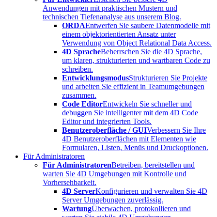
Anwendungen mit praktischen Mustern und
technischen Tiefenanalyse aus unserem Blog.
ORDA
Entwerfen Sie saubere Datenmodelle mit
einem objektorientierten Ansatz unter
Verwendung von Object Relational Data Access.
4D Sprache
Beherrschen Sie die 4D Sprache,
um klaren, strukturierten und wartbaren Code zu
schreiben.
Entwicklungsmodus
Strukturieren Sie Projekte
und arbeiten Sie effizient in Teamumgebungen
zusammen.
Code Editor
Entwickeln Sie schneller und
debuggen Sie intelligenter mit dem 4D Code
Editor und integrierten Tools.
Benutzeroberfläche / GUI
Verbessern Sie Ihre
4D Benutzeroberflächen mit Elementen wie
Formularen, Listen, Menüs und Druckoptionen.
Für Administratoren
Für Administratoren
Betreiben, bereitstellen und
warten Sie 4D Umgebungen mit Kontrolle und
Vorhersehbarkeit.
4D Server
Konfigurieren und verwalten Sie 4D
Server Umgebungen zuverlässig.
Wartung
Überwachen, protokollieren und