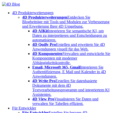
Skip
to
4D Produkterweiterungen
content
4D Produkterweiterungen
Entdecken Sie
Blogbeiträge mit Tools und Modulen zur Verbesserung
und Erweiterung Ihrer 4D Umgebung.
4D AIKit
Integrieren Sie semantische KI, um
Daten zu interpretieren und Entscheidungen zu
automatisieren.
4D Qodly Pro
Erstellen und erweitern Sie 4D
Anwendungen visuell für das Web.
4D Komponenten
Verwalten und entwickeln Sie
Komponenten mit moderner
Abhängigkeitskontrolle.
Email, Microsoft 365, Gmail
Integrieren Sie
Authentifizierung, E Mail und Kalender in 4D
Anwendungen.
4D Write Pro
Erstellen Sie datenbasierte
Dokumente mit dem 4D
Textverarbeitungsprogramm und integriertem KI
Assistenten.
4D View Pro
Visualisieren Sie Daten und
verwalten Sie Tabellen effizient.
Für Entwickler
Für Entwickler
Erstellen Sie bessere 4D