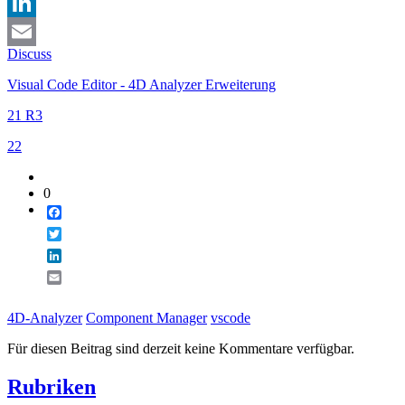
Twitter
LinkedIn
Discuss
Email
Visual Code Editor - 4D Analyzer Erweiterung
21 R3
22
0
Facebook
Twitter
LinkedIn
Email
4D-Analyzer
Component Manager
vscode
Für diesen Beitrag sind derzeit keine Kommentare verfügbar.
Rubriken