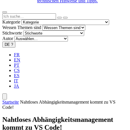
technischen Hinweise und Tipps.
Kategorie
Wessen Themen sind
Stichworte
Autor
DE
?
FR
EN
PT
CS
ES
IT
JA
Startseite
Nahtloses Abhängigkeitsmanagement kommt zu VS
Code!
Nahtloses Abhängigkeitsmanagement
kommt zu VS Code!