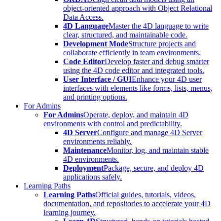
object-oriented approach with Object Relational
Data Access.
4D Language
Master the 4D language to write
clear, structured, and maintainable code.
Development Mode
Structure projects and
collaborate efficiently in team environments.
Code Editor
Develop faster and debug smarter
using the 4D code editor and integrated tools.
User Interface / GUI
Enhance your 4D user
interfaces with elements like forms, lists, menus,
and printing options.
For Admins
For Admins
Operate, deploy, and maintain 4D
environments with control and predictability.
4D Server
Configure and manage 4D Server
environments reliably.
Maintenance
Monitor, log, and maintain stable
4D environments.
Deployment
Package, secure, and deploy 4D
applications safely.
Learning Paths
Learning Paths
Official guides, tutorials, videos,
documentation, and repositories to accelerate your 4D
learning journey.