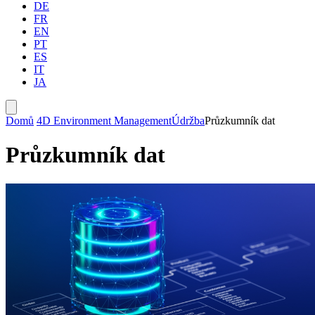
DE
FR
EN
PT
ES
IT
JA
Domů
4D Environment Management
Údržba
Průzkumník dat
Průzkumník dat