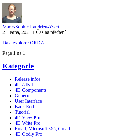
Marie-Sophie Landrieu-Yvert
21 ledna, 2021
1 Čas na přečtení
Data explorer
ORDA
Page 1 na 1
Kategorie
Release infos
4D AIKit
4D Components
Generic
User Interface
Back End
Tutorial
4D View Pro
4D Write Pro
Email, Microsoft 365, Gmail
4D Qodly Pro