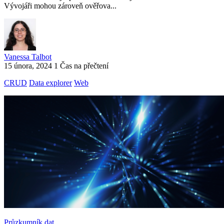
Vývojáři mohou zároveň ověřova...
Vanessa Talbot
15 února, 2024
1 Čas na přečtení
CRUD
Data explorer
Web
Průzkumník dat