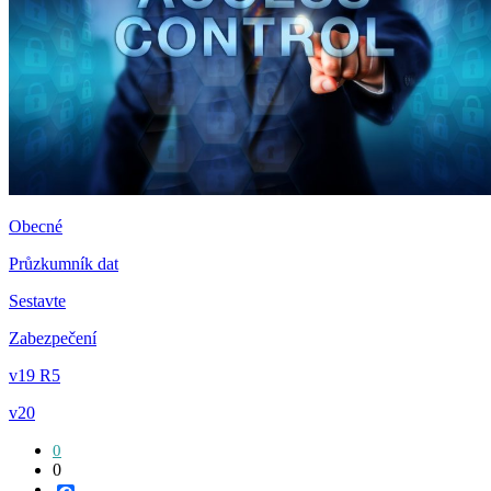
Obecné
Průzkumník dat
Sestavte
Zabezpečení
v19 R5
v20
0
0