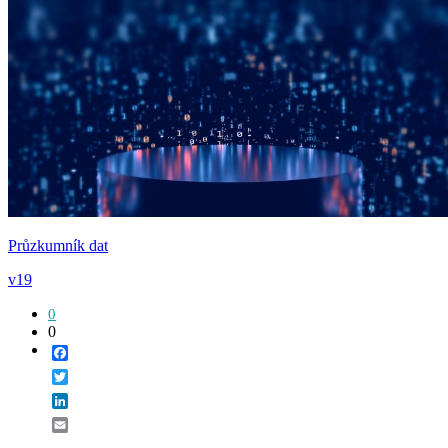
Průzkumník dat
v19
0
0
Facebook
Twitter
LinkedIn
Email