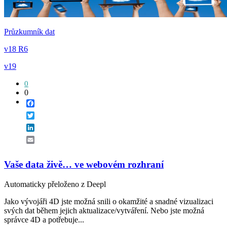
Průzkumník dat
v18 R6
v19
0
0
Facebook
Twitter
LinkedIn
Email
Vaše data živě… ve webovém rozhraní
Automaticky přeloženo z Deepl
Jako vývojáři 4D jste možná snili o okamžité a snadné vizualizaci
svých dat během jejich aktualizace/vytváření. Nebo jste možná
správce 4D a potřebuje...