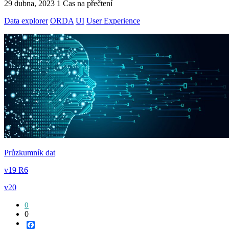
29 dubna, 2023
1 Čas na přečtení
Data explorer
ORDA
UI
User Experience
Průzkumník dat
v19 R6
v20
0
0
Facebook