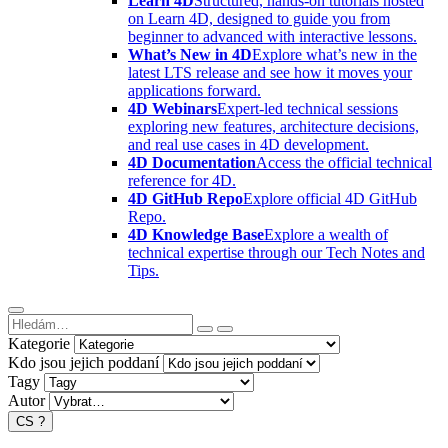
Learn 4D
Structured, hands-on tutorials hosted
on Learn 4D, designed to guide you from
beginner to advanced with interactive lessons.
What’s New in 4D
Explore what’s new in the
latest LTS release and see how it moves your
applications forward.
4D Webinars
Expert-led technical sessions
exploring new features, architecture decisions,
and real use cases in 4D development.
4D Documentation
Access the official technical
reference for 4D.
4D GitHub Repo
Explore official 4D GitHub
Repo.
4D Knowledge Base
Explore a wealth of
technical expertise through our Tech Notes and
Tips.
Kategorie
Kdo jsou jejich poddaní
Tagy
Autor
CS
?