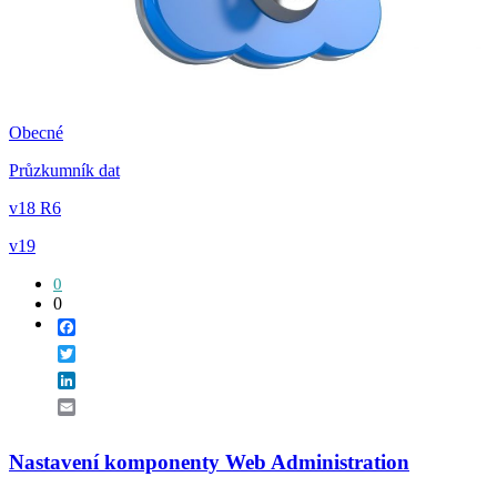
Obecné
Průzkumník dat
v18 R6
v19
0
0
Facebook
Twitter
LinkedIn
Email
Nastavení komponenty Web Administration