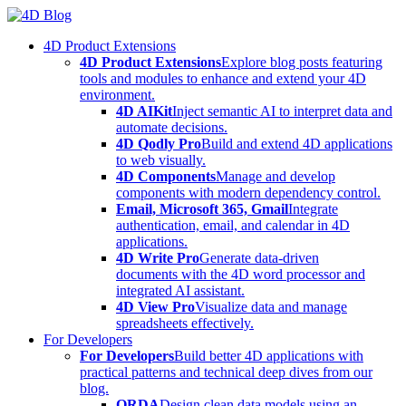
Skip
to
4D Product Extensions
content
4D Product Extensions
Explore blog posts featuring
tools and modules to enhance and extend your 4D
environment.
4D AIKit
Inject semantic AI to interpret data and
automate decisions.
4D Qodly Pro
Build and extend 4D applications
to web visually.
4D Components
Manage and develop
components with modern dependency control.
Email, Microsoft 365, Gmail
Integrate
authentication, email, and calendar in 4D
applications.
4D Write Pro
Generate data-driven
documents with the 4D word processor and
integrated AI assistant.
4D View Pro
Visualize data and manage
spreadsheets effectively.
For Developers
For Developers
Build better 4D applications with
practical patterns and technical deep dives from our
blog.
ORDA
Design clean data models using an