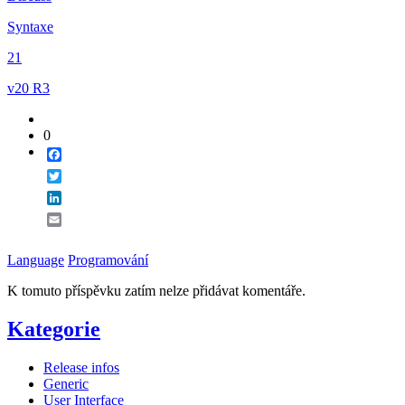
Email
Syntaxe
21
v20 R3
0
Facebook
Twitter
LinkedIn
Email
Language
Programování
K tomuto příspěvku zatím nelze přidávat komentáře.
Kategorie
Release infos
Generic
User Interface