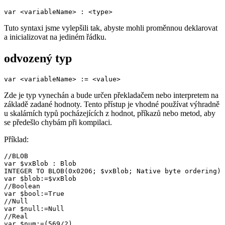
var <variableName> : <type>
Tuto syntaxi jsme vylepšili tak, abyste mohli proměnnou deklarovat
a inicializovat na jediném řádku.
odvozený typ
var <variableName> := <value>
Zde je typ vynechán a bude určen překladačem nebo interpretem na
základě zadané hodnoty. Tento přístup je vhodné používat výhradně
u skalárních typů pocházejících z hodnot, příkazů nebo metod, aby
se předešlo chybám při kompilaci.
Příklad:
//BLOB

var $vxBlob : Blob

INTEGER TO BLOB(0x0206; $vxBlob; Native byte ordering)

var $blob:=$vxBlob

//Boolean

var $bool:=True

//Null

var $null:=Null

//Real

var $num:=(569/2)
