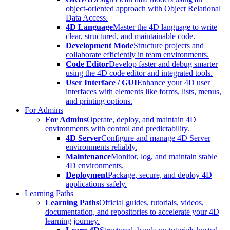
object-oriented approach with Object Relational
Data Access.
4D Language
Master the 4D language to write
clear, structured, and maintainable code.
Development Mode
Structure projects and
collaborate efficiently in team environments.
Code Editor
Develop faster and debug smarter
using the 4D code editor and integrated tools.
User Interface / GUI
Enhance your 4D user
interfaces with elements like forms, lists, menus,
and printing options.
For Admins
For Admins
Operate, deploy, and maintain 4D
environments with control and predictability.
4D Server
Configure and manage 4D Server
environments reliably.
Maintenance
Monitor, log, and maintain stable
4D environments.
Deployment
Package, secure, and deploy 4D
applications safely.
Learning Paths
Learning Paths
Official guides, tutorials, videos,
documentation, and repositories to accelerate your 4D
learning journey.