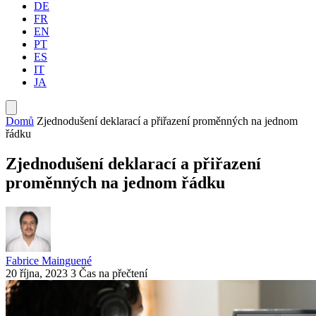
DE
FR
EN
PT
ES
IT
JA
Domů
Zjednodušení deklarací a přiřazení proměnných na jednom
řádku
Zjednodušení deklarací a přiřazení
proměnných na jednom řádku
Fabrice Mainguené
20 října, 2023
3 Čas na přečtení