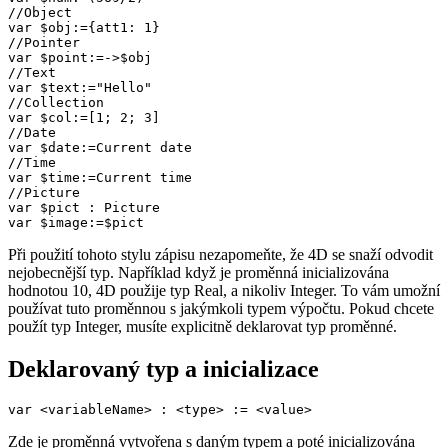
//Object

var $obj:={att1: 1}

//Pointer

var $point:=->$obj

//Text

var $text:="Hello"

//Collection

var $col:=[1; 2; 3]

//Date

var $date:=Current date

//Time

var $time:=Current time

//Picture

var $pict : Picture

var $image:=$pict
Při použití tohoto stylu zápisu nezapomeňte, že 4D se snaží odvodit
nejobecnější typ. Například když je proměnná inicializována
hodnotou 10, 4D použije typ Real, a nikoliv Integer. To vám umožní
používat tuto proměnnou s jakýmkoli typem výpočtu.
Pokud chcete
použít typ Integer, musíte explicitně deklarovat typ proměnné.
Deklarovaný typ a inicializace
var <variableName> : <type> := <value>
Zde je proměnná vytvořena s daným typem a poté inicializována