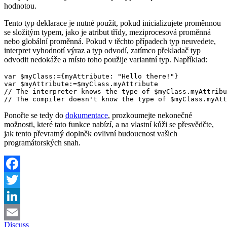
hodnotou.
Tento typ deklarace je nutné použít, pokud inicializujete proměnnou
se složitým typem, jako je atribut třídy, meziprocesová proměnná
nebo globální proměnná. Pokud v těchto případech typ neuvedete,
interpret vyhodnotí výraz a typ odvodí, zatímco překladač typ
odvodit nedokáže a místo toho použije variantní typ. Například:
var $myClass:={myAttribute: "Hello there!"}

var $myAttribute:=$myClass.myAttribute

// The interpreter knows the type of $myClass.myAttribu
Ponořte se tedy do
dokumentace
, prozkoumejte nekonečné
možnosti, které tato funkce nabízí, a na vlastní kůži se přesvědčte,
jak tento převratný doplněk ovlivní budoucnost vašich
programátorských snah.
Facebook
Twitter
LinkedIn
Discuss