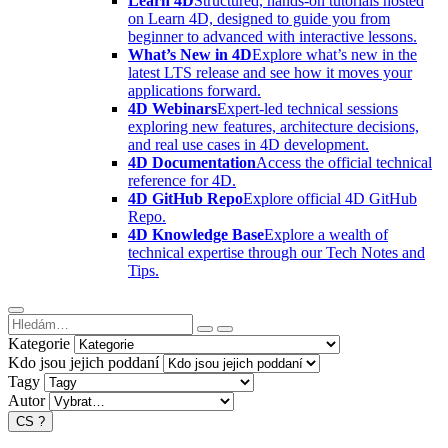
Learn 4D
Structured, hands-on tutorials hosted
on Learn 4D, designed to guide you from
beginner to advanced with interactive lessons.
What’s New in 4D
Explore what’s new in the
latest LTS release and see how it moves your
applications forward.
4D Webinars
Expert-led technical sessions
exploring new features, architecture decisions,
and real use cases in 4D development.
4D Documentation
Access the official technical
reference for 4D.
4D GitHub Repo
Explore official 4D GitHub
Repo.
4D Knowledge Base
Explore a wealth of
technical expertise through our Tech Notes and
Tips.
Kategorie
Kdo jsou jejich poddaní
Tagy
Autor
CS
?