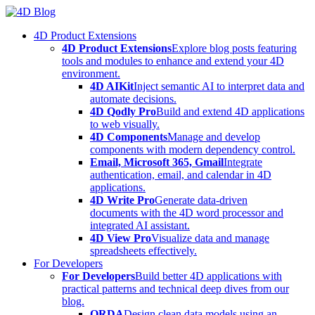
Skip
to
4D Product Extensions
content
4D Product Extensions
Explore blog posts featuring
tools and modules to enhance and extend your 4D
environment.
4D AIKit
Inject semantic AI to interpret data and
automate decisions.
4D Qodly Pro
Build and extend 4D applications
to web visually.
4D Components
Manage and develop
components with modern dependency control.
Email, Microsoft 365, Gmail
Integrate
authentication, email, and calendar in 4D
applications.
4D Write Pro
Generate data-driven
documents with the 4D word processor and
integrated AI assistant.
4D View Pro
Visualize data and manage
spreadsheets effectively.
For Developers
For Developers
Build better 4D applications with
practical patterns and technical deep dives from our
blog.
ORDA
Design clean data models using an