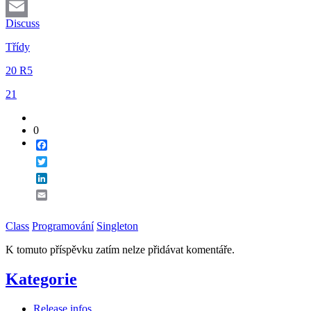
LinkedIn
Discuss
Email
Třídy
20 R5
21
0
Facebook
Twitter
LinkedIn
Email
Class
Programování
Singleton
K tomuto příspěvku zatím nelze přidávat komentáře.
Kategorie
Release infos