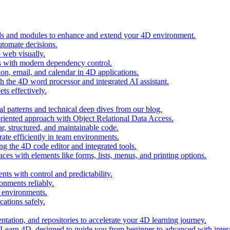
ols and modules to enhance and extend your 4D environment.
automate decisions.
 web visually.
 with modern dependency control.
ion, email, and calendar in 4D applications.
 the 4D word processor and integrated AI assistant.
ts effectively.
al patterns and technical deep dives from our blog.
oriented approach with Object Relational Data Access.
r, structured, and maintainable code.
rate efficiently in team environments.
g the 4D code editor and integrated tools.
ces with elements like forms, lists, menus, and printing options.
ts with control and predictability.
nments reliably.
D environments.
ations safely.
entation, and repositories to accelerate your 4D learning journey.
n Learn 4D, designed to guide you from beginner to advanced with intera