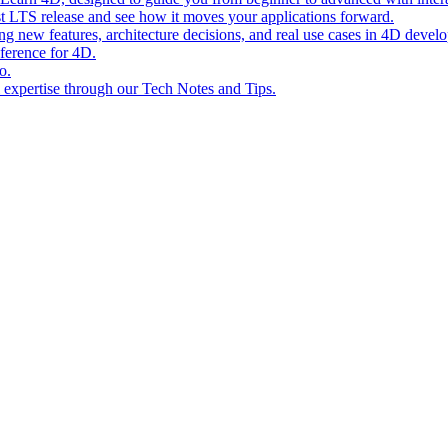
st LTS release and see how it moves your applications forward.
ing new features, architecture decisions, and real use cases in 4D devel
eference for 4D.
o.
l expertise through our Tech Notes and Tips.