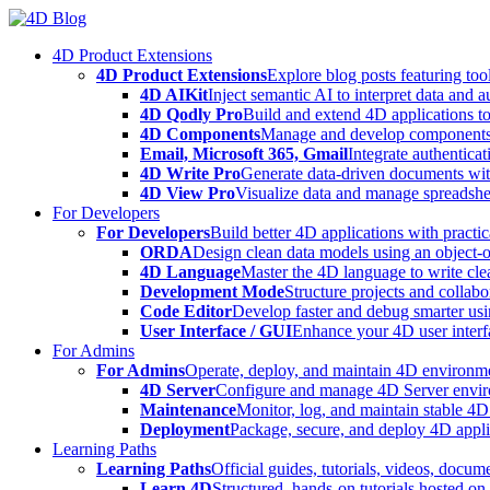
Skip
to
4D Product Extensions
content
4D Product Extensions
Explore blog posts featuring to
4D AIKit
Inject semantic AI to interpret data and 
4D Qodly Pro
Build and extend 4D applications to
4D Components
Manage and develop components
Email, Microsoft 365, Gmail
Integrate authenticat
4D Write Pro
Generate data-driven documents with
4D View Pro
Visualize data and manage spreadshee
For Developers
For Developers
Build better 4D applications with practic
ORDA
Design clean data models using an object-
4D Language
Master the 4D language to write clea
Development Mode
Structure projects and collabo
Code Editor
Develop faster and debug smarter usin
User Interface / GUI
Enhance your 4D user interfa
For Admins
For Admins
Operate, deploy, and maintain 4D environmen
4D Server
Configure and manage 4D Server enviro
Maintenance
Monitor, log, and maintain stable 4
Deployment
Package, secure, and deploy 4D applic
Learning Paths
Learning Paths
Official guides, tutorials, videos, docum
Learn 4D
Structured, hands-on tutorials hosted o