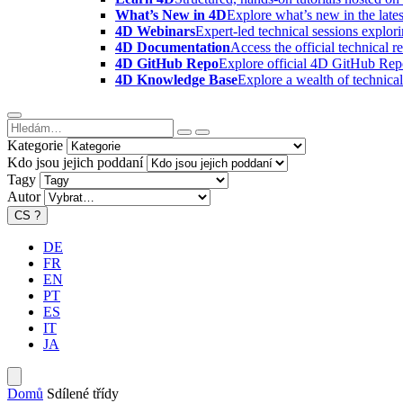
What’s New in 4D
Explore what’s new in the late
4D Webinars
Expert-led technical sessions explor
4D Documentation
Access the official technical r
4D GitHub Repo
Explore official 4D GitHub Rep
4D Knowledge Base
Explore a wealth of technica
Kategorie
Kdo jsou jejich poddaní
Tagy
Autor
CS
?
DE
FR
EN
PT
ES
IT
JA
Domů
Sdílené třídy