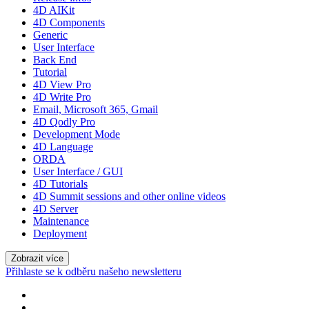
4D AIKit
4D Components
Generic
User Interface
Back End
Tutorial
4D View Pro
4D Write Pro
Email, Microsoft 365, Gmail
4D Qodly Pro
Development Mode
4D Language
ORDA
User Interface / GUI
4D Tutorials
4D Summit sessions and other online videos
4D Server
Maintenance
Deployment
Zobrazit více
Přihlaste se k odběru našeho newsletteru