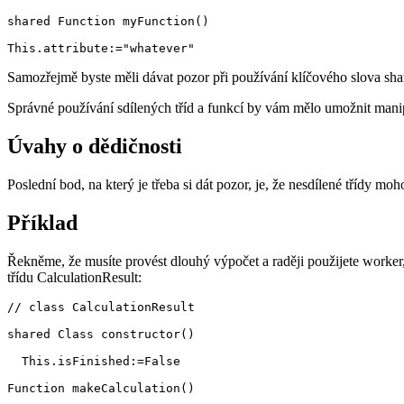
shared Function myFunction()

This.attribute:="whatever"
Samozřejmě byste měli dávat pozor při používání klíčového slova share
Správné používání sdílených tříd a funkcí by vám mělo umožnit manipu
Úvahy o dědičnosti
Poslední bod, na který je třeba si dát pozor, je, že nesdílené třídy mo
Příklad
Řekněme, že musíte provést dlouhý výpočet a raději použijete worker,
třídu CalculationResult:
// class CalculationResult

shared Class constructor()

  This.isFinished:=False

Function makeCalculation()
