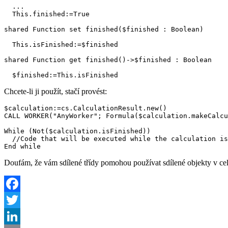
  ...

  This.finished:=True

shared Function set finished($finished : Boolean)

  This.isFinished:=$finished

shared Function get finished()->$finished : Boolean

  $finished:=This.isFinished
Chcete-li ji použít, stačí provést:
$calculation:=cs.CalculationResult.new()

CALL WORKER("AnyWorker"; Formula($calculation.makeCalcu
While (Not($calculation.isFinished))

  //Code that will be executed while the calculation is
End while 
Doufám, že vám sdílené třídy pomohou používat sdílené objekty v celé
Facebook
Twitter