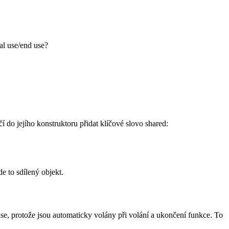
al use/end use?
čí do jejího konstruktoru přidat klíčové slovo shared:
e to sdílený objekt.
 use, protože jsou automaticky volány při volání a ukončení funkce. To