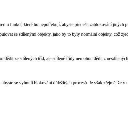
d u funkcí, které ho nepotřebují, abyste předešli zablokování jiných pr
lovat se sdílenými objekty, jako by to byly normální objekty, což zje
hou dědit ze sdílených tříd, ale sdílené třídy nemohou dědit z nesdílenýc
 abyste se vyhnuli blokování důležitých procesů. Je však zřejmé, že v 