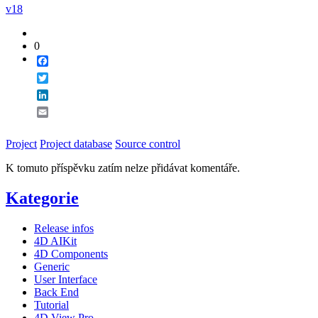
v18
0
Facebook
Twitter
LinkedIn
Email
Project
Project database
Source control
K tomuto příspěvku zatím nelze přidávat komentáře.
Kategorie
Release infos
4D AIKit
4D Components
Generic
User Interface
Back End
Tutorial
4D View Pro