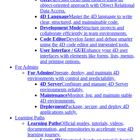
object-oriented approach with Object Relational
Data Access.
4D Language
Master the 4D language to write
clear, structured, and maintainable code.
Development Mode
Structure projects and
collaborate efficiently in team environments.
Code Editor
Develop faster and debug smarter
using the 4D code editor and integrated tools.
User Interface / GUI
Enhance your 4D user
interfaces with elements like forms, lists, menus,
and printing options.
For Admins
For Admins
Operate, deploy, and maintain 4D
environments with control and predictability.
4D Server
Configure and manage 4D Server
environments reliably.
Maintenance
Monitor, log, and maintain stable
4D environments.
Deployment
Package, secure, and deploy 4D
applications safely.
Learning Paths
Learning Paths
Official guides, tutorials, videos,
documentation, and repositories to accelerate your 4D
learning journey.