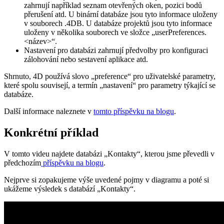
zahrnují například seznam otevřených oken, pozici bodů
přerušení atd. U binární databáze jsou tyto informace uloženy
v souborech .4DB. U databáze projektů jsou tyto informace
uloženy v několika souborech ve složce „userPreferences.
<název>“.
Nastavení pro databázi zahrnují předvolby pro konfiguraci
zálohování nebo sestavení aplikace atd.
Shrnuto, 4D používá slovo „preference“ pro uživatelské parametry,
které spolu souvisejí, a termín „nastavení“ pro parametry týkající se
databáze.
Další informace naleznete v
tomto příspěvku na blogu
.
Konkrétní příklad
V tomto videu najdete databázi „Kontakty“, kterou jsme převedli v
předchozím
příspěvku na blogu
.
Nejprve si zopakujeme výše uvedené pojmy v diagramu a poté si
ukážeme výsledek s databází „Kontakty“.