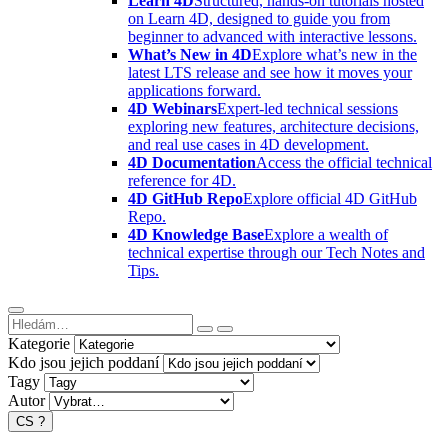
Learn 4D
Structured, hands-on tutorials hosted
on Learn 4D, designed to guide you from
beginner to advanced with interactive lessons.
What’s New in 4D
Explore what’s new in the
latest LTS release and see how it moves your
applications forward.
4D Webinars
Expert-led technical sessions
exploring new features, architecture decisions,
and real use cases in 4D development.
4D Documentation
Access the official technical
reference for 4D.
4D GitHub Repo
Explore official 4D GitHub
Repo.
4D Knowledge Base
Explore a wealth of
technical expertise through our Tech Notes and
Tips.
Kategorie
Kdo jsou jejich poddaní
Tagy
Autor
CS
?