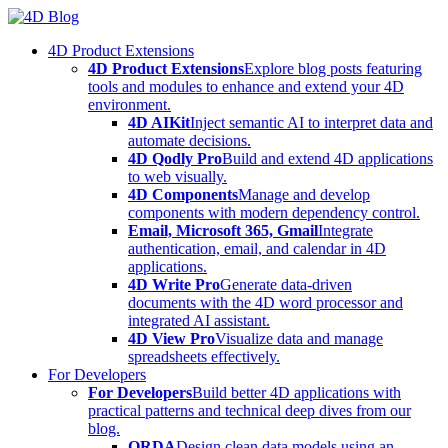
Skip
to
4D Product Extensions
content
4D Product Extensions
Explore blog posts featuring
tools and modules to enhance and extend your 4D
environment.
4D AIKit
Inject semantic AI to interpret data and
automate decisions.
4D Qodly Pro
Build and extend 4D applications
to web visually.
4D Components
Manage and develop
components with modern dependency control.
Email, Microsoft 365, Gmail
Integrate
authentication, email, and calendar in 4D
applications.
4D Write Pro
Generate data-driven
documents with the 4D word processor and
integrated AI assistant.
4D View Pro
Visualize data and manage
spreadsheets effectively.
For Developers
For Developers
Build better 4D applications with
practical patterns and technical deep dives from our
blog.
ORDA
Design clean data models using an