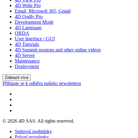
4D Write Pro
Email, Microsoft 365, Gmail
4D Qodly Pro
Development Mode
4D Language
ORDA
User Interface / GUI
4D Tutorials
4D Summit sessions and other online videos
4D Server
Maintenance
Deployment
Zobrazit více
Přihlaste se k odběru našeho newsletteru
© 2026 4D SAS. All rights reserved.
Smluvní podmínky
Právní poznámky