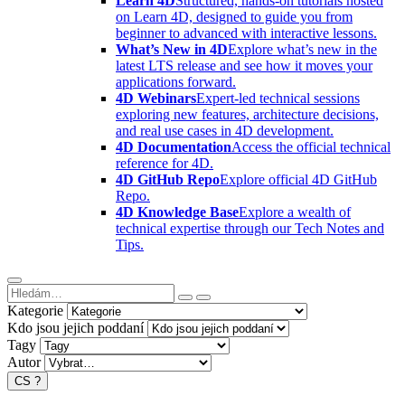
Learn 4D
Structured, hands-on tutorials hosted
on Learn 4D, designed to guide you from
beginner to advanced with interactive lessons.
What’s New in 4D
Explore what’s new in the
latest LTS release and see how it moves your
applications forward.
4D Webinars
Expert-led technical sessions
exploring new features, architecture decisions,
and real use cases in 4D development.
4D Documentation
Access the official technical
reference for 4D.
4D GitHub Repo
Explore official 4D GitHub
Repo.
4D Knowledge Base
Explore a wealth of
technical expertise through our Tech Notes and
Tips.
Kategorie
Kdo jsou jejich poddaní
Tagy
Autor
CS
?