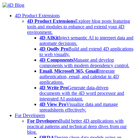
Skip
to
4D Product Extensions
content
4D Product Extensions
Explore blog posts featuring
tools and modules to enhance and extend your 4D
environment.
4D AIKit
Inject semantic AI to interpret data and
automate decisions.
4D Qodly Pro
Build and extend 4D applications
to web visually.
4D Components
Manage and develop
components with modern dependency control.
Email, Microsoft 365, Gmail
Integrate
authentication, email, and calendar in 4D
applications.
4D Write Pro
Generate data-driven
documents with the 4D word processor and
integrated AI assistant.
4D View Pro
Visualize data and manage
spreadsheets effectively.
For Developers
For Developers
Build better 4D applications with
practical patterns and technical deep dives from our
blog.
ORDA
Design clean data models using an