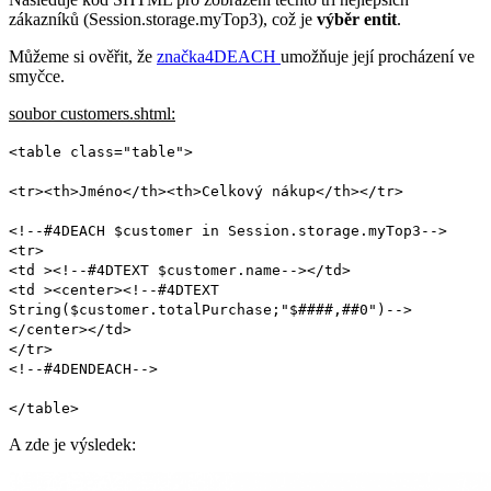
zákazníků (
Session
.
storage
.
myTop3
), což je
výběr entit
.
Můžeme si ověřit, že
značka
4DEACH
umožňuje její procházení ve
smyčce.
soubor customers.shtml:
<table class="table">
<tr><th>Jméno</th><th>Celkový nákup</th></tr>
<!--#4DEACH $customer in Session.storage.myTop3-->
<tr>
<td ><!--#4DTEXT $customer.name--></td>
<td ><center><!--#4DTEXT
String($customer.totalPurchase;"$####,##0")-->
</center></td>
</tr>
<!--#4DENDEACH-->
</table>
A zde je výsledek: