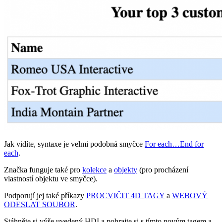
Jak vidíte, syntaxe je velmi podobná smyčce
For each…End for
each
.
Značka funguje také pro
kolekce
a
objekty
(pro procházení
vlastností objektu ve smyčce).
Podporují jej také příkazy
PROCVIČIT 4D TAGY
a
WEBOVÝ
ODESLAT SOUBOR
.
Stáhněte si výše uvedený HDI a pohrajte si s tímto novým tagem a