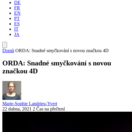
DE
FR
EN
PT
ES
IT
JA
Domů
ORDA: Snadné smyčkování s novou značkou 4D
ORDA: Snadné smyčkování s novou
značkou 4D
Marie-Sophie Landrieu-Yvert
22 dubna, 2021
2 Čas na přečtení