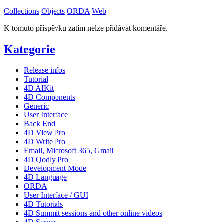
Collections
Objects
ORDA
Web
K tomuto příspěvku zatím nelze přidávat komentáře.
Kategorie
Release infos
Tutorial
4D AIKit
4D Components
Generic
User Interface
Back End
4D View Pro
4D Write Pro
Email, Microsoft 365, Gmail
4D Qodly Pro
Development Mode
4D Language
ORDA
User Interface / GUI
4D Tutorials
4D Summit sessions and other online videos
4D Server