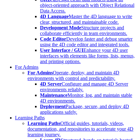
object-oriented approach with Object Relational
Data Access.
4D Language
Master the 4D language to write
clear, structured, and maintainable code.
Development Mode
Structure projects and
collaborate efficiently in team environments.
Code Editor
Develop faster and debug smarter
using the 4D code editor and integrated tools.
User Interface / GUI
Enhance your 4D user
interfaces with elements like forms, lists, menus,
and printing options.
For Admins
For Admins
Operate, deploy, and maintain 4D
environments with control and predictability.
4D Server
Configure and manage 4D Server
environments reliably.
Maintenance
Monitor, log, and maintain stable
4D environments.
Deployment
Package, secure, and deploy 4D
applications safely.
Learning Paths
Learning Paths
Official guides, tutorials, videos,
documentation, and repositories to accelerate your 4D
learning journey.