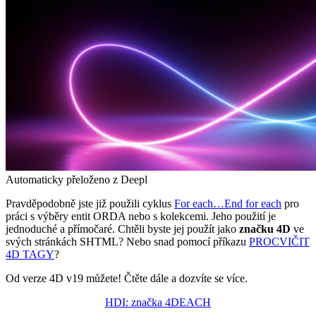
Automaticky přeloženo z Deepl
Pravděpodobně jste již použili cyklus
For each…End for each
pro
práci s výběry entit ORDA nebo s kolekcemi. Jeho použití je
jednoduché a přímočaré. Chtěli byste jej použít jako
značku 4D
ve
svých stránkách SHTML? Nebo snad pomocí příkazu
PROCVIČIT
4D TAGY
?
Od verze 4D v19 můžete! Čtěte dále a dozvíte se více.
HDI: značka 4DEACH