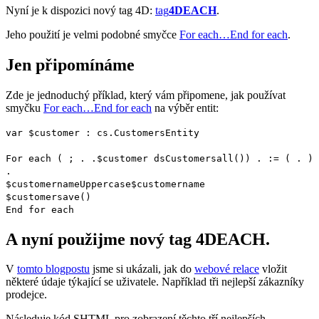
Nyní je k dispozici nový tag 4D:
tag
4DEACH
.
Jeho použití je velmi podobné smyčce
For each…End for each
.
Jen připomínáme
Zde je jednoduchý příklad, který vám připomene, jak používat
smyčku
For each…End for each
na výběr entit:
var
$customer
:
cs
.
CustomersEntity
For each
( ; . .
$customer
ds
Customers
all()
) . := ( . )
.
$customer
name
Uppercase
$customer
name
$customer
save()
End for each
A nyní použijme nový tag 4DEACH.
V
tomto blogpostu
jsme si ukázali, jak do
webové relace
vložit
některé údaje týkající se uživatele. Například tři nejlepší zákazníky
prodejce.
Následuje kód SHTML pro zobrazení těchto tří nejlepších