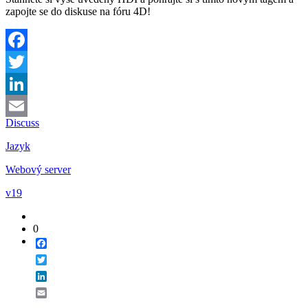
zapojte se do diskuse na fóru 4D!
Facebook
Twitter
LinkedIn
Discuss
Email
Jazyk
Webový server
v19
0
Facebook
Twitter
LinkedIn
Email