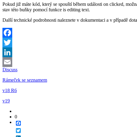
Pokud již máte kód, který se spouští během události
on clicked
, možn
stav této buňky pomocí funkce
is editing text
.
Další technické podrobnosti naleznete v dokumentaci a v případě dota
Facebook
Twitter
LinkedIn
Discuss
Email
Rámeček se seznamem
v18 R6
v19
0
Facebook
Twitter