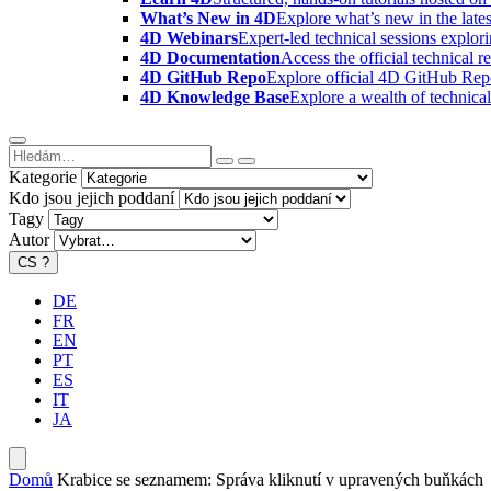
What’s New in 4D
Explore what’s new in the late
4D Webinars
Expert-led technical sessions explor
4D Documentation
Access the official technical r
4D GitHub Repo
Explore official 4D GitHub Rep
4D Knowledge Base
Explore a wealth of technica
Kategorie
Kdo jsou jejich poddaní
Tagy
Autor
CS
?
DE
FR
EN
PT
ES
IT
JA
Domů
Krabice se seznamem: Správa kliknutí v upravených buňkách