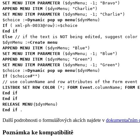
SET MENU ITEM PARAMETER
(
$dynMenu
; -1; "Bravo")
APPEND MENU ITEM
(
$dynMenu
; "Charlie")
SET MENU ITEM PARAMETER
(
$dynMenu
; -1; "Charlie")
$choice
:=
Dynamic pop up menu
(
$dynMenu
)
If
( xml-ph-0033@
row
}:=
$choice
End if
Else
// if the text is NOT being edited, suggest color 
$dynMenu
:=
Create menu
APPEND MENU ITEM
(
$dynMenu
; "Blue")
SET MENU ITEM PARAMETER
(
$dynMenu
; -1; "Blue")
APPEND MENU ITEM
(
$dynMenu
; "Green")
SET MENU ITEM PARAMETER
($dynMenu; -1; "Green")
$choice
:=
Dynamic pop up menu
(
$dynMenu
)
If
(
$choice
#"")
// use columnName and row attributes of the Form event 
LISTBOX SET ROW COLOR
(*;
FORM Event
.
columnName
;
FORM E
End if
End if
(
RELEASE MENU
$dynMenu
)
End if
.
Další podrobnosti o formulářových akcích najdete v
dokumentačním c
Poznámka ke kompatibilitě