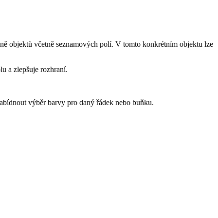
tšině objektů včetně seznamových polí. V tomto konkrétním objektu lze
u a zlepšuje rozhraní.
abídnout výběr barvy pro daný řádek nebo buňku.