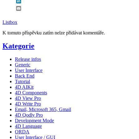
LinkedIn
Email
Listbox
K tomuto příspěvku zatím nelze přidávat komentáře.
Kategorie
Release infos
Generic
User Interface
Back End
Tutorial
4D AIKit
4D Components
4D View Pro
4D Write Pro
Email, Microsoft 365, Gmail
4D Qodly Pro
Development Mode
4D Language
ORDA
User Interface / GUI