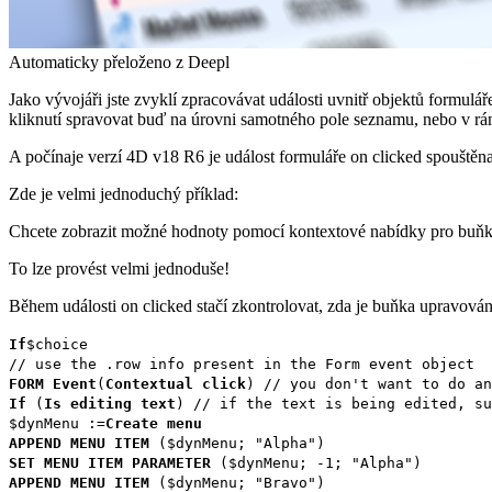
Automaticky přeloženo z Deepl
Jako vývojáři jste zvyklí zpracovávat události uvnitř objektů formulář
kliknutí spravovat buď na úrovni samotného pole seznamu, nebo v rá
A počínaje verzí 4D v18 R6 je událost formuláře
on clicked
spouštěna 
Zde je velmi jednoduchý příklad:
Chcete zobrazit možné hodnoty pomocí kontextové nabídky pro buňku
To lze provést velmi jednoduše!
Během události
on clicked
stačí zkontrolovat, zda je buňka upravován
If
$choice
// use the .row info present in the Form event object
FORM Event
(
Contextual click
)
// you don't want to do an
If
(
Is editing text
)
// if the text is being edited, su
$dynMenu
:=
Create menu
APPEND MENU ITEM
(
$dynMenu
; "Alpha")
SET MENU ITEM PARAMETER
(
$dynMenu
; -1; "Alpha")
APPEND MENU ITEM
(
$dynMenu
; "Bravo")