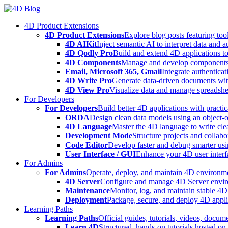
Skip
to
4D Product Extensions
content
4D Product Extensions
Explore blog posts featuring to
4D AIKit
Inject semantic AI to interpret data and 
4D Qodly Pro
Build and extend 4D applications to
4D Components
Manage and develop components
Email, Microsoft 365, Gmail
Integrate authenticat
4D Write Pro
Generate data-driven documents with
4D View Pro
Visualize data and manage spreadshee
For Developers
For Developers
Build better 4D applications with practic
ORDA
Design clean data models using an object-
4D Language
Master the 4D language to write clea
Development Mode
Structure projects and collabo
Code Editor
Develop faster and debug smarter usin
User Interface / GUI
Enhance your 4D user interfa
For Admins
For Admins
Operate, deploy, and maintain 4D environmen
4D Server
Configure and manage 4D Server enviro
Maintenance
Monitor, log, and maintain stable 4
Deployment
Package, secure, and deploy 4D applic
Learning Paths
Learning Paths
Official guides, tutorials, videos, docum
Learn 4D
Structured, hands-on tutorials hosted o