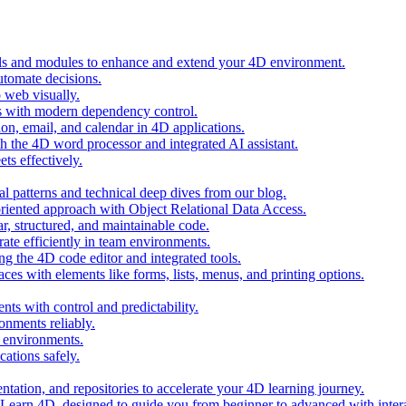
ols and modules to enhance and extend your 4D environment.
automate decisions.
 web visually.
 with modern dependency control.
ion, email, and calendar in 4D applications.
 the 4D word processor and integrated AI assistant.
ts effectively.
al patterns and technical deep dives from our blog.
oriented approach with Object Relational Data Access.
r, structured, and maintainable code.
rate efficiently in team environments.
g the 4D code editor and integrated tools.
ces with elements like forms, lists, menus, and printing options.
ts with control and predictability.
nments reliably.
D environments.
ations safely.
entation, and repositories to accelerate your 4D learning journey.
n Learn 4D, designed to guide you from beginner to advanced with intera