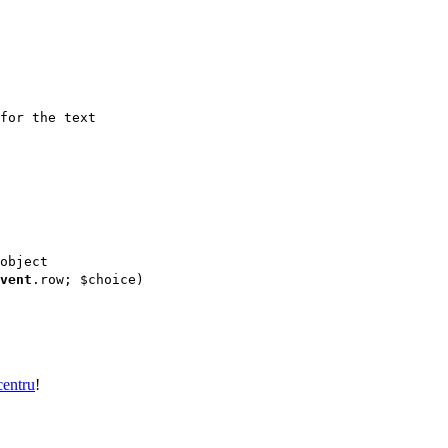
for the text
object
vent
.
row
;
$choice
)
entru
!