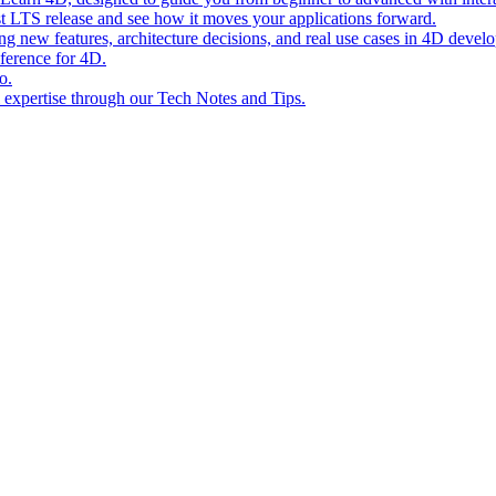
st LTS release and see how it moves your applications forward.
ing new features, architecture decisions, and real use cases in 4D devel
eference for 4D.
o.
l expertise through our Tech Notes and Tips.