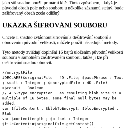
jako sůl snadno použít primární klíč. Tímto způsobem, i když je
původní obsah pole nebo souboru u několika záznamů stejný, bude
zašifrovaný obsah zcela odlišný.
UKÁZKA ŠIFROVÁNÍ SOUBORU
Chcete-li snadno zvládnout šifrování a dešifrování souborů s
obnovením původní velikosti, můžete použít následující metody.
Tyto metody zvládají doplnění 16 bajtů uložením původní velikosti
souboru v samotném zašifrovaném souboru, takže ji lze při
dešifrování snadno obnovit.
//encryptFile
#DECLARE
(
$originalFile
:
4D
.
File
;
$passPhrase
:
Text
;
$salt
:
Integer
;
$encryptedFile
:
4D
.
File
)-
>
$result
:
Boolean
// AES-type encryption : as resulting blob size is a
multiple of 16 bytes, some final null bytes may be
added.
var
$fileContent
;
$blobToEncrypt
;
$blobEncrypted
:
Blob
var
$contentLength
;
$offset
:
Integer
$fileContent
:=
$originalFile
.
getContent
()