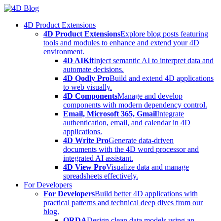
Skip
to
4D Product Extensions
content
4D Product Extensions
Explore blog posts featuring
tools and modules to enhance and extend your 4D
environment.
4D AIKit
Inject semantic AI to interpret data and
automate decisions.
4D Qodly Pro
Build and extend 4D applications
to web visually.
4D Components
Manage and develop
components with modern dependency control.
Email, Microsoft 365, Gmail
Integrate
authentication, email, and calendar in 4D
applications.
4D Write Pro
Generate data-driven
documents with the 4D word processor and
integrated AI assistant.
4D View Pro
Visualize data and manage
spreadsheets effectively.
For Developers
For Developers
Build better 4D applications with
practical patterns and technical deep dives from our
blog.
ORDA
Design clean data models using an