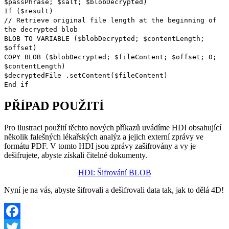
$passPhrase
;
$salt
;
$blobDecrypted
)
If
(
$result
)
// Retrieve original file length at the beginning of
the decrypted blob
BLOB TO VARIABLE
(
$blobDecrypted
;
$contentLength
;
$offset
)
COPY BLOB
(
$blobDecrypted
;
$fileContent
;
$offset
; 0;
$contentLength
)
$decryptedFile
.
setContent
(
$fileContent
)
End if
PŘÍPAD POUŽITÍ
Pro ilustraci použití těchto nových příkazů uvádíme HDI obsahující
několik falešných lékařských analýz a jejich externí zprávy ve
formátu PDF. V tomto HDI jsou zprávy zašifrovány a vy je
dešifrujete, abyste získali čitelné dokumenty.
HDI: Šifrování BLOB
Nyní je na vás, abyste šifrovali a dešifrovali data tak, jak to dělá 4D!
Facebook