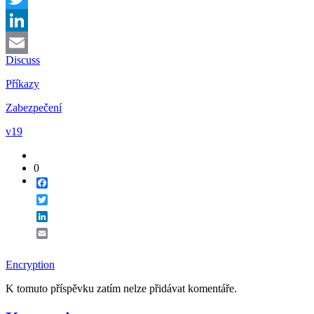
Twitter
LinkedIn
Discuss
Email
Příkazy
Zabezpečení
v19
0
Facebook
Twitter
LinkedIn
Email
Encryption
K tomuto příspěvku zatím nelze přidávat komentáře.