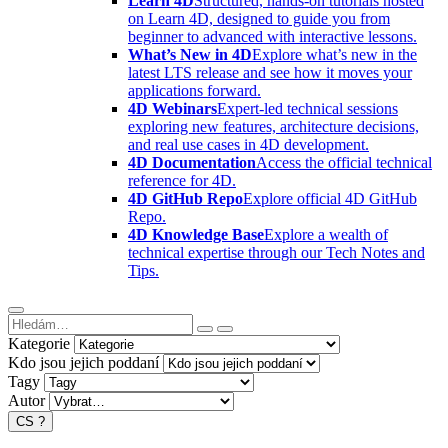
Learn 4D
Structured, hands-on tutorials hosted
on Learn 4D, designed to guide you from
beginner to advanced with interactive lessons.
What’s New in 4D
Explore what’s new in the
latest LTS release and see how it moves your
applications forward.
4D Webinars
Expert-led technical sessions
exploring new features, architecture decisions,
and real use cases in 4D development.
4D Documentation
Access the official technical
reference for 4D.
4D GitHub Repo
Explore official 4D GitHub
Repo.
4D Knowledge Base
Explore a wealth of
technical expertise through our Tech Notes and
Tips.
Kategorie
Kdo jsou jejich poddaní
Tagy
Autor
CS
?