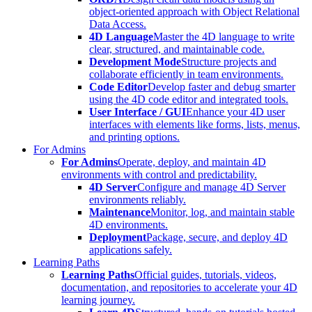
object-oriented approach with Object Relational
Data Access.
4D Language
Master the 4D language to write
clear, structured, and maintainable code.
Development Mode
Structure projects and
collaborate efficiently in team environments.
Code Editor
Develop faster and debug smarter
using the 4D code editor and integrated tools.
User Interface / GUI
Enhance your 4D user
interfaces with elements like forms, lists, menus,
and printing options.
For Admins
For Admins
Operate, deploy, and maintain 4D
environments with control and predictability.
4D Server
Configure and manage 4D Server
environments reliably.
Maintenance
Monitor, log, and maintain stable
4D environments.
Deployment
Package, secure, and deploy 4D
applications safely.
Learning Paths
Learning Paths
Official guides, tutorials, videos,
documentation, and repositories to accelerate your 4D
learning journey.