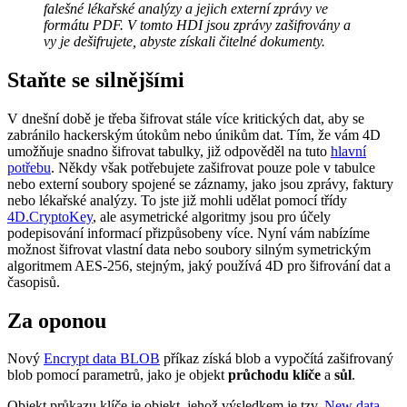
falešné lékařské analýzy a jejich externí zprávy ve
formátu PDF. V tomto HDI jsou zprávy zašifrovány a
vy je dešifrujete, abyste získali čitelné dokumenty.
Staňte se silnějšími
V dnešní době je třeba šifrovat stále více kritických dat, aby se
zabránilo hackerským útokům nebo únikům dat. Tím, že vám 4D
umožňuje snadno šifrovat tabulky, již odpověděl na tuto
hlavní
potřebu
. Někdy však potřebujete zašifrovat pouze pole v tabulce
nebo externí soubory spojené se záznamy, jako jsou zprávy, faktury
nebo lékařské analýzy. To jste již mohli udělat pomocí třídy
4D
.
CryptoKey
, ale asymetrické algoritmy jsou pro účely
podepisování informací přizpůsobeny více. Nyní vám nabízíme
možnost šifrovat vlastní data nebo soubory silným symetrickým
algoritmem AES-256, stejným, jaký používá 4D pro šifrování dat a
časopisů.
Za oponou
Nový
Encrypt data BLOB
příkaz získá blob a vypočítá zašifrovaný
blob pomocí parametrů, jako je objekt
průchodu klíče
a
sůl
.
Objekt průkazu klíče je objekt, jehož výsledkem je tzv.
New data