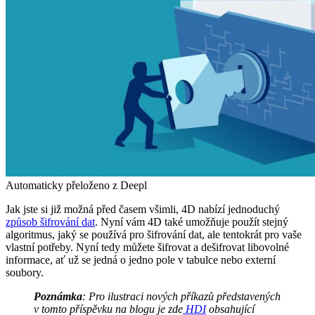
Automaticky přeloženo z Deepl
Jak jste si již možná před časem všimli, 4D nabízí jednoduchý
způsob šifrování dat
. Nyní vám 4D také umožňuje použít stejný
algoritmus, jaký se používá pro šifrování dat, ale tentokrát pro vaše
vlastní potřeby. Nyní tedy můžete šifrovat a dešifrovat libovolné
informace, ať už se jedná o jedno pole v tabulce nebo externí
soubory.
Poznámka
: Pro ilustraci nových příkazů představených
v tomto příspěvku na blogu je zde
HDI
obsahující