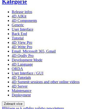
Kategorie
Release infos
4D AIKit
4D Components
Generic
User Interface
Back End
Tutorial
4D View Pro
4D Write Pro
Email, Microsoft 365, Gmail
4D Qodly Pro
Development Mode
4D Language
ORDA
User Interface / GUI
4D Tutorials
4D Summit sessions and other online videos
4D Server
Maintenance
Deployment
Zobrazit více
Přihlaste se k odběru našeho newsletteru