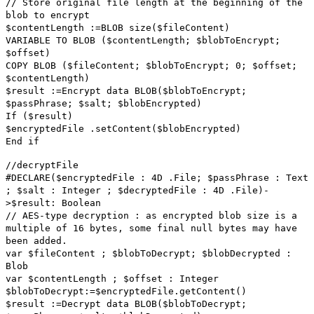
// Store original file length at the beginning of the
blob to encrypt
$contentLength
:=
BLOB size
(
$fileContent
)
VARIABLE TO BLOB
(
$contentLength
;
$blobToEncrypt
;
$offset
)
COPY BLOB
(
$fileContent
;
$blobToEncrypt
; 0;
$offset
;
$contentLength
)
$result
:=
Encrypt data BLOB
(
$blobToEncrypt
;
$passPhrase
;
$salt
;
$blobEncrypted
)
If
(
$result
)
$encryptedFile
.
setContent
(
$blobEncrypted
)
End if
//decryptFile
#DECLARE
(
$encryptedFile
:
4D
.
File
;
$passPhrase
:
Text
;
$salt
:
Integer
;
$decryptedFile
:
4D
.
File
)-
>
$result
:
Boolean
// AES-type decryption : as encrypted blob size is a
multiple of 16 bytes, some final null bytes may have
been added.
var
$fileContent
;
$blobToDecrypt
;
$blobDecrypted
:
Blob
var
$contentLength
;
$offset
:
Integer
$blobToDecrypt
:=
$encryptedFile
.
getContent
()
$result
:=
Decrypt data BLOB
(
$blobToDecrypt
;