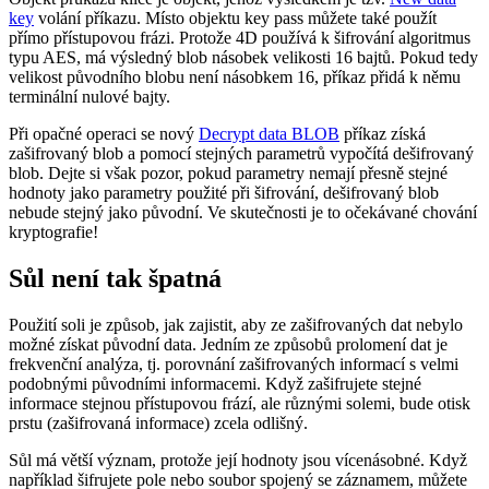
key
volání příkazu. Místo objektu key pass můžete také použít
přímo přístupovou frázi. Protože 4D používá k šifrování algoritmus
typu AES, má výsledný blob násobek velikosti 16 bajtů. Pokud tedy
velikost původního blobu není násobkem 16, příkaz přidá k němu
terminální nulové bajty.
Při opačné operaci se nový
Decrypt data BLOB
příkaz získá
zašifrovaný blob a pomocí stejných parametrů vypočítá dešifrovaný
blob. Dejte si však pozor, pokud parametry nemají přesně stejné
hodnoty jako parametry použité při šifrování, dešifrovaný blob
nebude stejný jako původní. Ve skutečnosti je to očekávané chování
kryptografie!
Sůl není tak špatná
Použití soli je způsob, jak zajistit, aby ze zašifrovaných dat nebylo
možné získat původní data. Jedním ze způsobů prolomení dat je
frekvenční analýza, tj. porovnání zašifrovaných informací s velmi
podobnými původními informacemi. Když zašifrujete stejné
informace stejnou přístupovou frází, ale různými solemi, bude otisk
prstu (zašifrovaná informace) zcela odlišný.
Sůl má větší význam, protože její hodnoty jsou vícenásobné. Když
například šifrujete pole nebo soubor spojený se záznamem, můžete