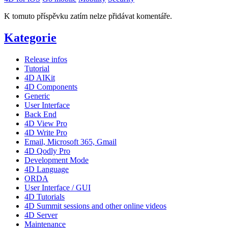
K tomuto příspěvku zatím nelze přidávat komentáře.
Kategorie
Release infos
Tutorial
4D AIKit
4D Components
Generic
User Interface
Back End
4D View Pro
4D Write Pro
Email, Microsoft 365, Gmail
4D Qodly Pro
Development Mode
4D Language
ORDA
User Interface / GUI
4D Tutorials
4D Summit sessions and other online videos
4D Server
Maintenance