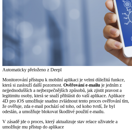
Automaticky přeloženo z Deepl
Monitorování přístupu k mobilní aplikaci je velmi důležitá funkce,
která si zaslouží další pozornost.
Ověřování e-mailu
je jedním z
nejjednodušších a nejbezpečnějších způsobů, jak zjistit pravost a
legitimitu osoby, která se snaží přihlásit do vaší aplikace. Aplikace
4D pro iOS umožňuje snadno zvládnout tento proces ověřování tím,
že ověřuje, zda e-mail pochází od toho, od koho tvrdí, že byl
odeslán, a umožňuje blokovat škodlivé použití e-mailu.
V zásadě jde o proces, který aktualizuje stav relace uživatele a
umožňuje mu přístup do aplikace