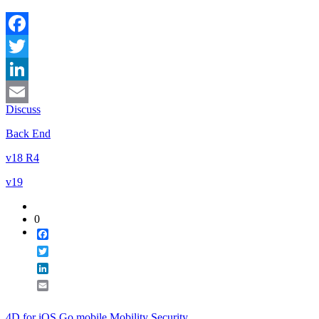
Facebook
Twitter
LinkedIn
Discuss
Email
Back End
v18 R4
v19
0
Facebook
Twitter
LinkedIn
Email
4D for iOS
Go mobile
Mobility
Security