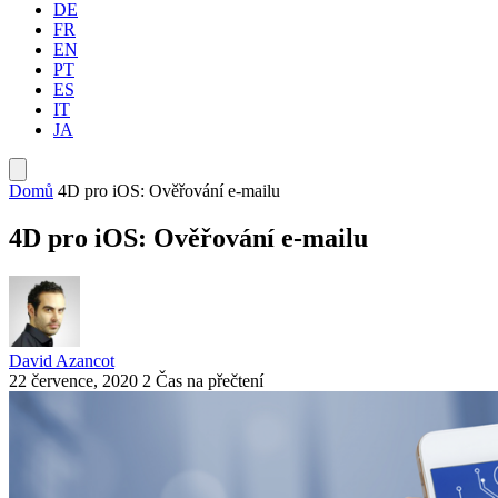
DE
FR
EN
PT
ES
IT
JA
Domů
4D pro iOS: Ověřování e-mailu
4D pro iOS: Ověřování e-mailu
David Azancot
22 července, 2020
2 Čas na přečtení