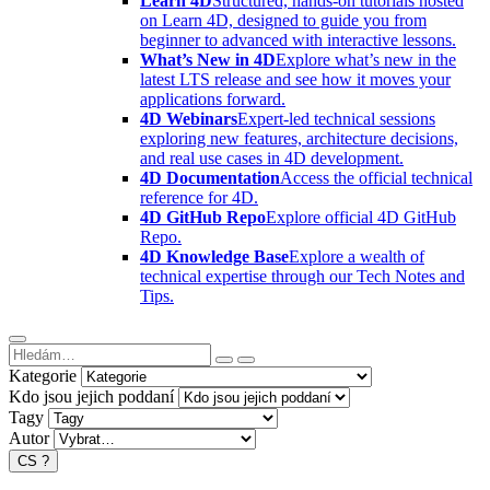
Learn 4D
Structured, hands-on tutorials hosted
on Learn 4D, designed to guide you from
beginner to advanced with interactive lessons.
What’s New in 4D
Explore what’s new in the
latest LTS release and see how it moves your
applications forward.
4D Webinars
Expert-led technical sessions
exploring new features, architecture decisions,
and real use cases in 4D development.
4D Documentation
Access the official technical
reference for 4D.
4D GitHub Repo
Explore official 4D GitHub
Repo.
4D Knowledge Base
Explore a wealth of
technical expertise through our Tech Notes and
Tips.
Kategorie
Kdo jsou jejich poddaní
Tagy
Autor
CS
?