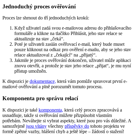
Jednoduchý proces ověřování
Proces lze shrnout do tří jednoduchých kroků:
Když uživatel zadá svou e-mailovou adresu do přihlašovacího
formuláře a klikne na tlačítko Přihlásit, jeho stav relace se
aktualizuje na stav „čeká“.
Poté je uživateli zaslán ověřovací e-mail, který bude muset
pouze kliknout na odkaz pro ověření e-mailu, aby se jeho stav
relace aktualizoval z „čekající“ na „přijatý“.
Jakmile je proces ověřování dokončen, uživatel může aplikaci
znovu otevřít, a protože je stav jeho relace „přijat“, je mu nyní
přístup umožněn.
K dispozici je
dokumentace,
která vám pomůže spravovat první e-
mailové ověřování a plně porozumět tomuto procesu.
Komponenta pro správu relací
K dispozici je také
komponenta,
která celý proces zpracovává a
usnadňuje, takže si ověřování můžete přizpůsobit vlastním
potřebám. Neváhejte si vybrat aspekty, které jsou pro vás důležité. A
samozřejmě
jsou vítány
všechny
příspěvky do
tohoto projektu ve
formě zpětné vazby, hlášení chyb a ještě lépe – žádostí o stažení!