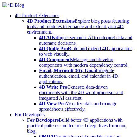
Skip
to
4D Product Extensions
content
4D Product Extensions
Explore blog posts featuring
tools and modules to enhance and extend your 4D
environment.
4D AIKit
Inject semantic AI to interpret data and
automate decisions.
4D Qodly Pro
Build and extend 4D applications
to web visually.
4D Components
Manage and develop
components with modern dependency control.
Email, Microsoft 365, Gmail
Integrate
authentication, email, and calendar in 4D
applications.
4D Write Pro
Generate data-driven
documents with the 4D word processor and
integrated AI assistant.
4D View Pro
Visualize data and manage
spreadsheets effectively.
For Developers
For Developers
Build better 4D applications with
practical patterns and technical deep dives from our
blog.
ORDA
Design clean data models using an