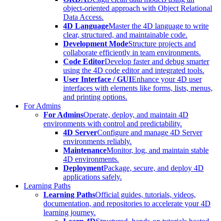
object-oriented approach with Object Relational
Data Access.
4D Language
Master the 4D language to write
clear, structured, and maintainable code.
Development Mode
Structure projects and
collaborate efficiently in team environments.
Code Editor
Develop faster and debug smarter
using the 4D code editor and integrated tools.
User Interface / GUI
Enhance your 4D user
interfaces with elements like forms, lists, menus,
and printing options.
For Admins
For Admins
Operate, deploy, and maintain 4D
environments with control and predictability.
4D Server
Configure and manage 4D Server
environments reliably.
Maintenance
Monitor, log, and maintain stable
4D environments.
Deployment
Package, secure, and deploy 4D
applications safely.
Learning Paths
Learning Paths
Official guides, tutorials, videos,
documentation, and repositories to accelerate your 4D
learning journey.