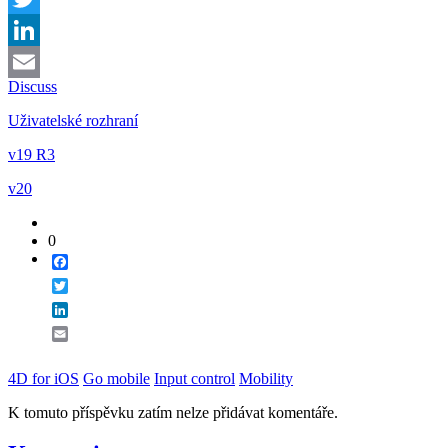
Twitter
LinkedIn
Discuss
Email
Uživatelské rozhraní
v19 R3
v20
0
Facebook
Twitter
LinkedIn
Email
4D for iOS
Go mobile
Input control
Mobility
K tomuto příspěvku zatím nelze přidávat komentáře.