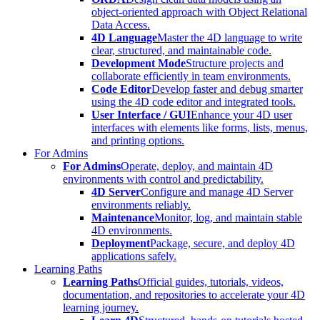
object-oriented approach with Object Relational
Data Access.
4D Language
Master the 4D language to write
clear, structured, and maintainable code.
Development Mode
Structure projects and
collaborate efficiently in team environments.
Code Editor
Develop faster and debug smarter
using the 4D code editor and integrated tools.
User Interface / GUI
Enhance your 4D user
interfaces with elements like forms, lists, menus,
and printing options.
For Admins
For Admins
Operate, deploy, and maintain 4D
environments with control and predictability.
4D Server
Configure and manage 4D Server
environments reliably.
Maintenance
Monitor, log, and maintain stable
4D environments.
Deployment
Package, secure, and deploy 4D
applications safely.
Learning Paths
Learning Paths
Official guides, tutorials, videos,
documentation, and repositories to accelerate your 4D
learning journey.