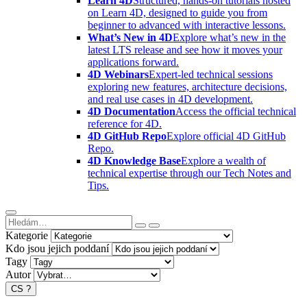
Learn 4D
Structured, hands-on tutorials hosted
on Learn 4D, designed to guide you from
beginner to advanced with interactive lessons.
What’s New in 4D
Explore what’s new in the
latest LTS release and see how it moves your
applications forward.
4D Webinars
Expert-led technical sessions
exploring new features, architecture decisions,
and real use cases in 4D development.
4D Documentation
Access the official technical
reference for 4D.
4D GitHub Repo
Explore official 4D GitHub
Repo.
4D Knowledge Base
Explore a wealth of
technical expertise through our Tech Notes and
Tips.
Kategorie
Kdo jsou jejich poddaní
Tagy
Autor
CS
?