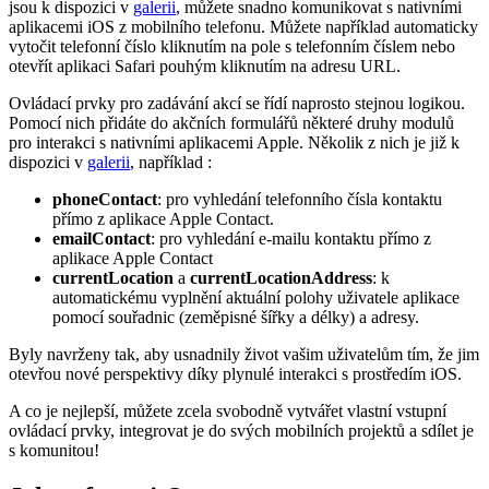
jsou k dispozici v
galerii
, můžete snadno komunikovat s nativními
aplikacemi iOS z mobilního telefonu. Můžete například automaticky
vytočit telefonní číslo kliknutím na pole s telefonním číslem nebo
otevřít aplikaci Safari pouhým kliknutím na adresu URL.
Ovládací prvky pro zadávání akcí se řídí naprosto stejnou logikou.
Pomocí nich přidáte do akčních formulářů některé druhy modulů
pro interakci s nativními aplikacemi Apple. Několik z nich je již k
dispozici v
galerii
, například :
phoneContact
: pro vyhledání telefonního čísla kontaktu
přímo z aplikace Apple Contact.
emailContact
: pro vyhledání e-mailu kontaktu přímo z
aplikace Apple Contact
currentLocation
a
currentLocationAddress
: k
automatickému vyplnění aktuální polohy uživatele aplikace
pomocí souřadnic (zeměpisné šířky a délky) a adresy.
Byly navrženy tak, aby usnadnily život vašim uživatelům tím, že jim
otevřou nové perspektivy díky plynulé interakci s prostředím iOS.
A co je nejlepší, můžete zcela svobodně vytvářet vlastní vstupní
ovládací prvky, integrovat je do svých mobilních projektů a sdílet je
s komunitou!