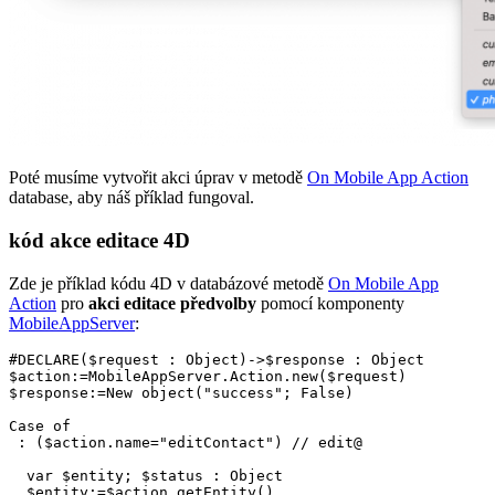
Poté musíme vytvořit akci úprav v metodě
On Mobile App Action
database, aby náš příklad fungoval.
kód akce editace 4D
Zde je příklad kódu 4D v databázové metodě
On Mobile App
Action
pro
akci editace předvolby
pomocí komponenty
MobileAppServer
:
#DECLARE
(
$request
 : 
Object
)->
$response
 : 
Object
$action
:=
MobileAppServer
.
Action
.
new
$response
:=
New object
("success"; 
False
)

Case of
 : (
$action
.
name
="editContact") 
  var
$entity
; 
$status
 : 
Object
  $entity
:=
$action
.
getEntity
()
