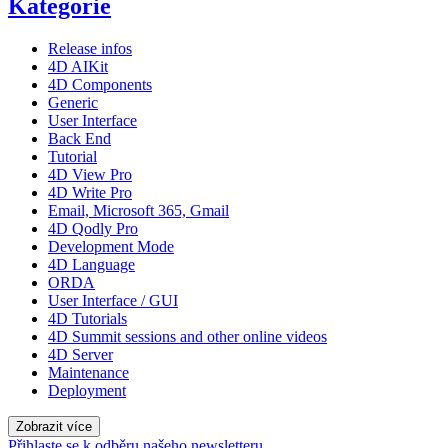
Kategorie
Release infos
4D AIKit
4D Components
Generic
User Interface
Back End
Tutorial
4D View Pro
4D Write Pro
Email, Microsoft 365, Gmail
4D Qodly Pro
Development Mode
4D Language
ORDA
User Interface / GUI
4D Tutorials
4D Summit sessions and other online videos
4D Server
Maintenance
Deployment
Zobrazit více
Přihlaste se k odběru našeho newsletteru