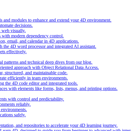
ols and modules to enhance and extend your 4D environment.
automate decisions.
 web visually.
 with modern dependency control.
ion, email, and calendar in 4D applications.
 the 4D word processor and integrated AI assistant.
ts effectively.
al patterns and technical deep dives from our blog.
oriented approach with Object Relational Data Access.
r, structured, and maintainable code.
rate efficiently in team environments.
g the 4D code editor and integrated tools.
ces with elements like forms, lists, menus, and printing options.
ts with control and predictability.
nments reliably.
D environments.
ations safely.
entation, and repositories to accelerate your 4D learning journey.
n Learn 4D, designed to guide you from beginner to advanced with intera