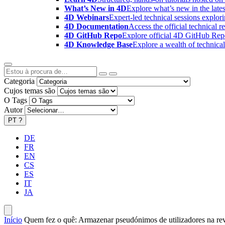
What’s New in 4D
Explore what’s new in the late
4D Webinars
Expert-led technical sessions explor
4D Documentation
Access the official technical r
4D GitHub Repo
Explore official 4D GitHub Rep
4D Knowledge Base
Explore a wealth of technica
Categoria
Cujos temas são
O Tags
Autor
PT
?
DE
FR
EN
CS
ES
IT
JA
Início
Quem fez o quê: Armazenar pseudónimos de utilizadores na rev