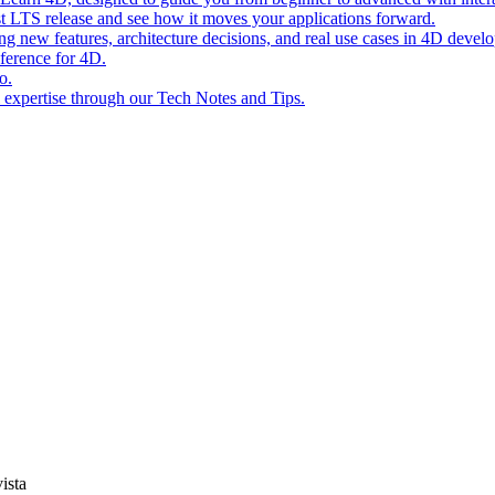
st LTS release and see how it moves your applications forward.
ing new features, architecture decisions, and real use cases in 4D devel
eference for 4D.
o.
l expertise through our Tech Notes and Tips.
ista