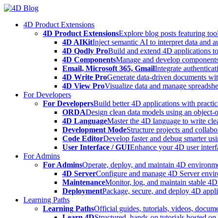
Skip
to
4D Product Extensions
content
4D Product Extensions
Explore blog posts featuring to
4D AIKit
Inject semantic AI to interpret data and 
4D Qodly Pro
Build and extend 4D applications to
4D Components
Manage and develop components
Email, Microsoft 365, Gmail
Integrate authenticat
4D Write Pro
Generate data-driven documents with
4D View Pro
Visualize data and manage spreadshee
For Developers
For Developers
Build better 4D applications with practic
ORDA
Design clean data models using an object-
4D Language
Master the 4D language to write clea
Development Mode
Structure projects and collabo
Code Editor
Develop faster and debug smarter usin
User Interface / GUI
Enhance your 4D user interfa
For Admins
For Admins
Operate, deploy, and maintain 4D environmen
4D Server
Configure and manage 4D Server enviro
Maintenance
Monitor, log, and maintain stable 4
Deployment
Package, secure, and deploy 4D applic
Learning Paths
Learning Paths
Official guides, tutorials, videos, docum
Learn 4D
Structured, hands-on tutorials hosted o