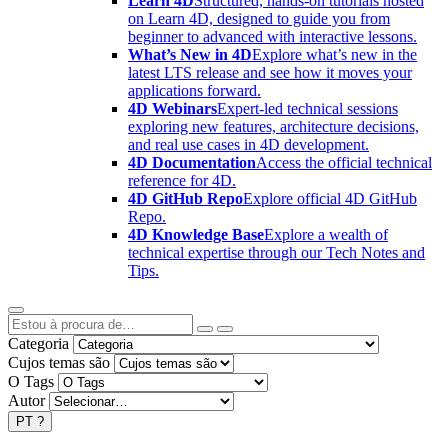
Learn 4D
Structured, hands-on tutorials hosted
on Learn 4D, designed to guide you from
beginner to advanced with interactive lessons.
What’s New in 4D
Explore what’s new in the
latest LTS release and see how it moves your
applications forward.
4D Webinars
Expert-led technical sessions
exploring new features, architecture decisions,
and real use cases in 4D development.
4D Documentation
Access the official technical
reference for 4D.
4D GitHub Repo
Explore official 4D GitHub
Repo.
4D Knowledge Base
Explore a wealth of
technical expertise through our Tech Notes and
Tips.
Categoria
Cujos temas são
O Tags
Autor
PT
?