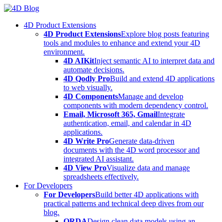
Skip
to
4D Product Extensions
content
4D Product Extensions
Explore blog posts featuring
tools and modules to enhance and extend your 4D
environment.
4D AIKit
Inject semantic AI to interpret data and
automate decisions.
4D Qodly Pro
Build and extend 4D applications
to web visually.
4D Components
Manage and develop
components with modern dependency control.
Email, Microsoft 365, Gmail
Integrate
authentication, email, and calendar in 4D
applications.
4D Write Pro
Generate data-driven
documents with the 4D word processor and
integrated AI assistant.
4D View Pro
Visualize data and manage
spreadsheets effectively.
For Developers
For Developers
Build better 4D applications with
practical patterns and technical deep dives from our
blog.
ORDA
Design clean data models using an