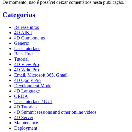
De momento, não é possível deixar comentários nesta publicação.
Categorias
Release infos
4D AIKit
4D Components
Generic
User Interface
Back End
Tutorial
4D View Pro
4D Write Pro
Email, Microsoft 365, Gmail
4D Qodly Pro
Development Mode
4D Language
ORDA
User Interface / GUI
4D Tutorials
4D Summit sessions and other online videos
4D Server
Maintenance
Deployment