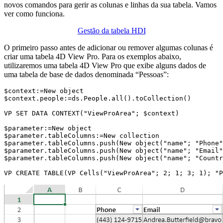
novos comandos para gerir as colunas e linhas da sua tabela. Vamos
ver como funciona.
Gestão da tabela HDI
O primeiro passo antes de adicionar ou remover algumas colunas é
criar uma tabela 4D View Pro. Para os exemplos abaixo,
utilizaremos uma tabela 4D View Pro que exibe alguns dados de
uma tabela de base de dados denominada “Pessoas”:
$context:=New object

$context.people:=ds.People.all().toCollection()

VP SET DATA CONTEXT("ViewProArea"; $context)

$parameter:=New object

$parameter.tableColumns:=New collection

$parameter.tableColumns.push(New object("name"; "Phone"
$parameter.tableColumns.push(New object("name"; "Email"
$parameter.tableColumns.push(New object("name"; "Countr
VP CREATE TABLE(VP Cells("ViewProArea"; 2; 1; 3; 1); "