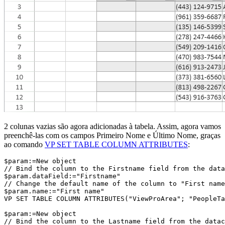
2 colunas vazias são agora adicionadas à tabela. Assim, agora vamos
preenchê-las com os campos Primeiro Nome e Último Nome, graças
ao comando
VP SET TABLE COLUMN ATTRIBUTES
:
$param:=New object

// Bind the column to the Firstname field from the data
$param.dataField:="Firstname"

// Change the default name of the column to "First name
$param.name:="First name"

VP SET TABLE COLUMN ATTRIBUTES("ViewProArea"; "PeopleTa
$param:=New object

// Bind the column to the Lastname field from the datac