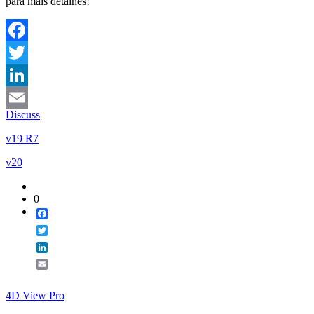
para mais detalhes!
Facebook
Twitter
LinkedIn
Discuss
Email
v19 R7
v20
0
Facebook
Twitter
LinkedIn
Email
4D View Pro