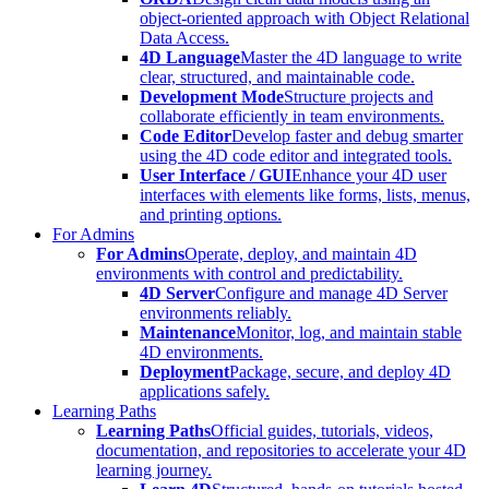
object-oriented approach with Object Relational
Data Access.
4D Language
Master the 4D language to write
clear, structured, and maintainable code.
Development Mode
Structure projects and
collaborate efficiently in team environments.
Code Editor
Develop faster and debug smarter
using the 4D code editor and integrated tools.
User Interface / GUI
Enhance your 4D user
interfaces with elements like forms, lists, menus,
and printing options.
For Admins
For Admins
Operate, deploy, and maintain 4D
environments with control and predictability.
4D Server
Configure and manage 4D Server
environments reliably.
Maintenance
Monitor, log, and maintain stable
4D environments.
Deployment
Package, secure, and deploy 4D
applications safely.
Learning Paths
Learning Paths
Official guides, tutorials, videos,
documentation, and repositories to accelerate your 4D
learning journey.