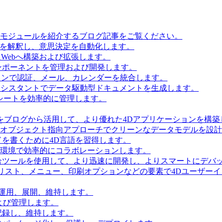
とモジュールを紹介するブログ記事をご覧ください。
タを解釈し、意思決定を自動化します。
Webへ構築および拡張します。
ンポーネントを管理および開発します。
ョンで認証、メール、カレンダーを統合します。
Iアシスタントでデータ駆動型ドキュメントを生成します。
シートを効率的に管理します。
をブログから活用して、より優れた4Dアプリケーションを構築
 Accessを使用してオブジェクト指向アプローチでクリーンなデータモデルを
を書くために4D言語を習得します。
環境で効率的にコラボレーションします。
合ツールを使用して、より迅速に開発し、よりスマートにデバ
リスト、メニュー、印刷オプションなどの要素で4Dユーザー
を運用、展開、維持します。
および管理します。
記録し、維持します。