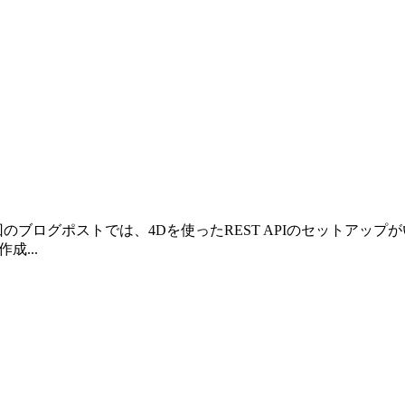
D Morocco 前回のブログポストでは、4Dを使ったREST API
成...