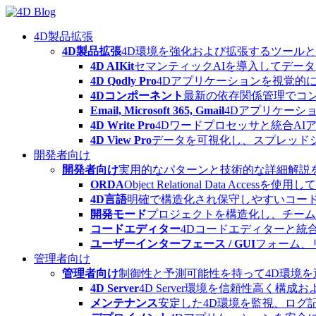
Skip
to
content
4D製品拡張
4D製品拡張
4D環境を強化および拡張するツール
4D AIKit
セマンティックAIを導入してデー
4D Qodly Pro
4Dアプリケーションを視覚的に
4Dコンポーネント
最新の依存関係管理でコ
Email, Microsoft 365, Gmail
4Dアプリケーシ
4D Write Pro
4Dワードプロセッサと統合A
4D View Pro
データを可視化し、スプレッド
開発者向け
開発者向け
実用的なパターンと技術的な詳細解説
ORDA
Object Relational Data
4D言語
明確で構造化され保守しやすいコード
開発モード
プロジェクトを構造化し、チーム
コードエディター
4Dコードエディターと統
ユーザーインターフェース / GUI
フォーム、
管理者向け
管理者向け
制御性と予測可能性を持って4D環境
4D Server
4D Server環境を信頼性高く構成
メンテナンス
安定した4D環境を監視、ログ