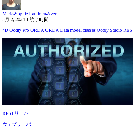
Marie-Sophie Landrieu-Yvert
5月 2, 2024
1 読了時間
4D Qodly Pro
ORDA
ORDA Data model classes
Qodly Studio
RES
RESTサーバー
ウェブサーバー