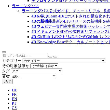
デプロイメント
4Dアプリケーションを安全
ラーニングパス
ラーニングパス
公式ガイド、チュートリアル、動
4Dを学ぶ
Learn 4Dにホストされた構
4Dの新機能
最新のLTSリリースの新機能を
4Dウェビナー
専門家主導の技術セッション
4Dドキュメント
4Dの公式技術リファレンス
4D GitHubリポジトリ
4Dの公式GitHubリ
4D Knowledge Base
テクニカルノートとヒン
カテゴリー
その対象は誰か
タグ
著者
JA
?
DE
FR
EN
PT
CS