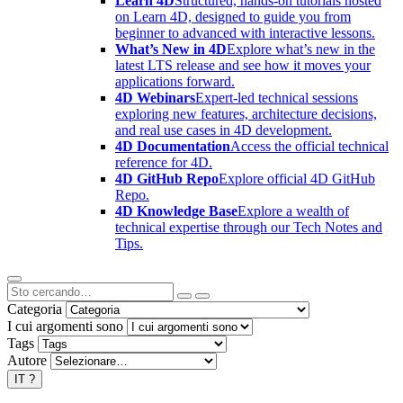
Learn 4D
Structured, hands-on tutorials hosted
on Learn 4D, designed to guide you from
beginner to advanced with interactive lessons.
What’s New in 4D
Explore what’s new in the
latest LTS release and see how it moves your
applications forward.
4D Webinars
Expert-led technical sessions
exploring new features, architecture decisions,
and real use cases in 4D development.
4D Documentation
Access the official technical
reference for 4D.
4D GitHub Repo
Explore official 4D GitHub
Repo.
4D Knowledge Base
Explore a wealth of
technical expertise through our Tech Notes and
Tips.
Categoria
I cui argomenti sono
Tags
Autore
IT
?