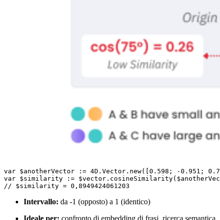
var $anotherVector := 4D.Vector.new([0.598; -0.951; 0.7
var $similarity := $vector.cosineSimilarity($anotherVec
// $similarity = 0,8949424061203
Intervallo:
da -1 (opposto) a 1 (identico)
Ideale per:
confronto di embedding di frasi, ricerca semantica