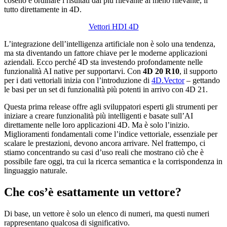
coseno e ordinare i risultati dal più rilevante al meno rilevante, il
tutto direttamente in 4D.
Vettori HDI 4D
L’integrazione dell’intelligenza artificiale non è solo una tendenza,
ma sta diventando un fattore chiave per le moderne applicazioni
aziendali. Ecco perché 4D sta investendo profondamente nelle
funzionalità AI native per supportarvi. Con
4D 20 R10
, il supporto
per i dati vettoriali inizia con l’introduzione di
4D
.
Vector
– gettando
le basi per un set di funzionalità più potenti in arrivo con 4D 21.
Questa prima release offre agli sviluppatori esperti gli strumenti per
iniziare a creare funzionalità più intelligenti e basate sull’AI
direttamente nelle loro applicazioni 4D. Ma è solo l’inizio.
Miglioramenti fondamentali come l’indice vettoriale, essenziale per
scalare le prestazioni, devono ancora arrivare. Nel frattempo, ci
stiamo concentrando su casi d’uso reali che mostrano ciò che è
possibile fare oggi, tra cui la ricerca semantica e la corrispondenza in
linguaggio naturale.
Che cos’è esattamente un vettore?
Di base, un vettore è solo un elenco di numeri, ma questi numeri
rappresentano qualcosa di significativo.