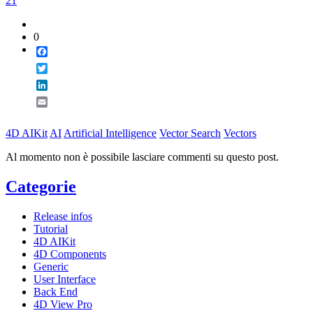
21
0
Facebook
Twitter
LinkedIn
Email
4D AIKit
AI
Artificial Intelligence
Vector Search
Vectors
Al momento non è possibile lasciare commenti su questo post.
Categorie
Release infos
Tutorial
4D AIKit
4D Components
Generic
User Interface
Back End
4D View Pro