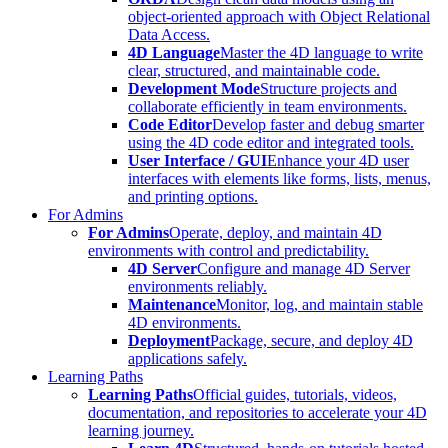
object-oriented approach with Object Relational
Data Access.
4D Language
Master the 4D language to write
clear, structured, and maintainable code.
Development Mode
Structure projects and
collaborate efficiently in team environments.
Code Editor
Develop faster and debug smarter
using the 4D code editor and integrated tools.
User Interface / GUI
Enhance your 4D user
interfaces with elements like forms, lists, menus,
and printing options.
For Admins
For Admins
Operate, deploy, and maintain 4D
environments with control and predictability.
4D Server
Configure and manage 4D Server
environments reliably.
Maintenance
Monitor, log, and maintain stable
4D environments.
Deployment
Package, secure, and deploy 4D
applications safely.
Learning Paths
Learning Paths
Official guides, tutorials, videos,
documentation, and repositories to accelerate your 4D
learning journey.