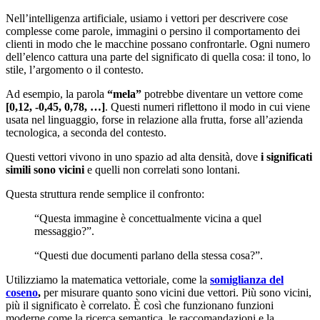
Nell’intelligenza artificiale, usiamo i vettori per descrivere cose
complesse come parole, immagini o persino il comportamento dei
clienti in modo che le macchine possano confrontarle. Ogni numero
dell’elenco cattura una parte del significato di quella cosa: il tono, lo
stile, l’argomento o il contesto.
Ad esempio, la parola
“mela”
potrebbe diventare un vettore come
[0,12, -0,45, 0,78, …]
. Questi numeri riflettono il modo in cui viene
usata nel linguaggio, forse in relazione alla frutta, forse all’azienda
tecnologica, a seconda del contesto.
Questi vettori vivono in uno spazio ad alta densità, dove
i significati
simili sono vicini
e quelli non correlati sono lontani.
Questa struttura rende semplice il confronto:
“Questa immagine è concettualmente vicina a quel
messaggio?”.
“Questi due documenti parlano della stessa cosa?”.
Utilizziamo la matematica vettoriale, come la
somiglianza del
coseno
,
per misurare quanto sono vicini due vettori. Più sono vicini,
più il significato è correlato. È così che funzionano funzioni
moderne come la ricerca semantica, le raccomandazioni e la