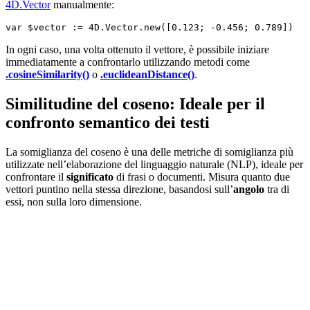
4D
.
Vector
manualmente:
var $vector := 4D.Vector.new([0.123; -0.456; 0.789])
In ogni caso, una volta ottenuto il vettore, è possibile iniziare
immediatamente a confrontarlo utilizzando metodi come
.cosineSimilarity()
o
.euclideanDistance()
.
Similitudine del coseno: Ideale per il
confronto semantico dei testi
La somiglianza del coseno è una delle metriche di somiglianza più
utilizzate nell’elaborazione del linguaggio naturale (NLP), ideale per
confrontare il
significato
di frasi o documenti. Misura quanto due
vettori puntino nella stessa direzione, basandosi sull’
angolo
tra di
essi, non sulla loro dimensione.