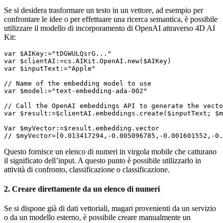
Se si desidera trasformare un testo in un vettore, ad esempio per
confrontare le idee o per effettuare una ricerca semantica, è possibile
utilizzare il modello di incorporamento di OpenAI attraverso 4D AI
Kit:
var $AIKey:="tDGWULQsrG..."

var $clientAI:=cs.AIKit.OpenAI.new($AIKey)

var $inputText:="Apple"

// Name of the embedding model to use

var $model:="text-embedding-ada-002"

// Call the OpenAI embeddings API to generate the vecto
var $result:=$clientAI.embeddings.create($inputText; $m
Var $myVector:=$result.embedding.vector

// $myVector=[0.013417294,-0.005096785,-0.001601552,-0.
Questo fornisce un elenco di numeri in virgola mobile che catturano
il significato dell’input. A questo punto è possibile utilizzarlo in
attività di confronto, classificazione o classificazione.
2. Creare direttamente da un elenco di numeri
Se si dispone già di dati vettoriali, magari provenienti da un servizio
o da un modello esterno, è possibile creare manualmente un