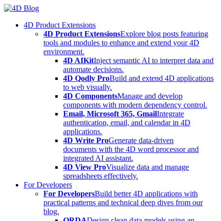
Skip
to
4D Product Extensions
content
4D Product Extensions
Explore blog posts featuring
tools and modules to enhance and extend your 4D
environment.
4D AIKit
Inject semantic AI to interpret data and
automate decisions.
4D Qodly Pro
Build and extend 4D applications
to web visually.
4D Components
Manage and develop
components with modern dependency control.
Email, Microsoft 365, Gmail
Integrate
authentication, email, and calendar in 4D
applications.
4D Write Pro
Generate data-driven
documents with the 4D word processor and
integrated AI assistant.
4D View Pro
Visualize data and manage
spreadsheets effectively.
For Developers
For Developers
Build better 4D applications with
practical patterns and technical deep dives from our
blog.
ORDA
Design clean data models using an