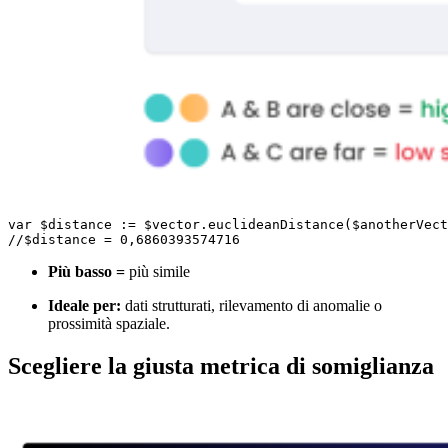
var $distance := $vector.euclideanDistance($anotherVect
//$distance = 0,6860393574716
Più basso =
più simile
Ideale per:
dati strutturati, rilevamento di anomalie o
prossimità spaziale.
Scegliere la giusta metrica di somiglianza