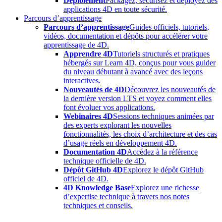
Déploiement
Packagez, sécurisez et déployez des
applications 4D en toute sécurité.
Parcours d’apprentissage
Parcours d’apprentissage
Guides officiels, tutoriels,
vidéos, documentation et dépôts pour accélérer votre
apprentissage de 4D.
Apprendre 4D
Tutoriels structurés et pratiques
hébergés sur Learn 4D, conçus pour vous guider
du niveau débutant à avancé avec des leçons
interactives.
Nouveautés de 4D
Découvrez les nouveautés de
la dernière version LTS et voyez comment elles
font évoluer vos applications.
Webinaires 4D
Sessions techniques animées par
des experts explorant les nouvelles
fonctionnalités, les choix d’architecture et des cas
d’usage réels en développement 4D.
Documentation 4D
Accédez à la référence
technique officielle de 4D.
Dépôt GitHub 4D
Explorez le dépôt GitHub
officiel de 4D.
4D Knowledge Base
Explorez une richesse
d’expertise technique à travers nos notes
techniques et conseils.