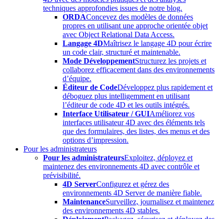
techniques approfondies issues de notre blog.
ORDA
Concevez des modèles de données
propres en utilisant une approche orientée objet
avec Object Relational Data Access.
Langage 4D
Maîtrisez le langage 4D pour écrire
un code clair, structuré et maintenable.
Mode Développement
Structurez les projets et
collaborez efficacement dans des environnements
d’équipe.
Éditeur de Code
Développez plus rapidement et
déboguez plus intelligemment en utilisant
l’éditeur de code 4D et les outils intégrés.
Interface Utilisateur / GUI
Améliorez vos
interfaces utilisateur 4D avec des éléments tels
que des formulaires, des listes, des menus et des
options d’impression.
Pour les administrateurs
Pour les administrateurs
Exploitez, déployez et
maintenez des environnements 4D avec contrôle et
prévisibilité.
4D Server
Configurez et gérez des
environnements 4D Server de manière fiable.
Maintenance
Surveillez, journalisez et maintenez
des environnements 4D stables.