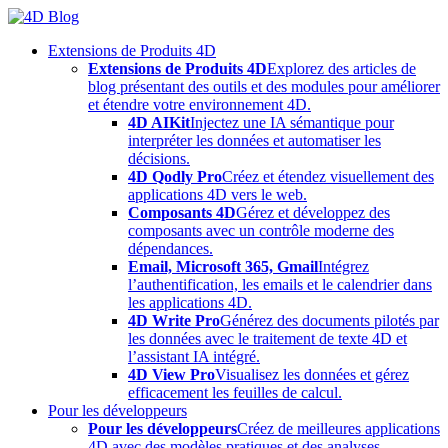
Skip
to
Extensions de Produits 4D
content
Extensions de Produits 4D
Explorez des articles de
blog présentant des outils et des modules pour améliorer
et étendre votre environnement 4D.
4D AIKit
Injectez une IA sémantique pour
interpréter les données et automatiser les
décisions.
4D Qodly Pro
Créez et étendez visuellement des
applications 4D vers le web.
Composants 4D
Gérez et développez des
composants avec un contrôle moderne des
dépendances.
Email, Microsoft 365, Gmail
Intégrez
l’authentification, les emails et le calendrier dans
les applications 4D.
4D Write Pro
Générez des documents pilotés par
les données avec le traitement de texte 4D et
l’assistant IA intégré.
4D View Pro
Visualisez les données et gérez
efficacement les feuilles de calcul.
Pour les développeurs
Pour les développeurs
Créez de meilleures applications
4D avec des modèles pratiques et des analyses