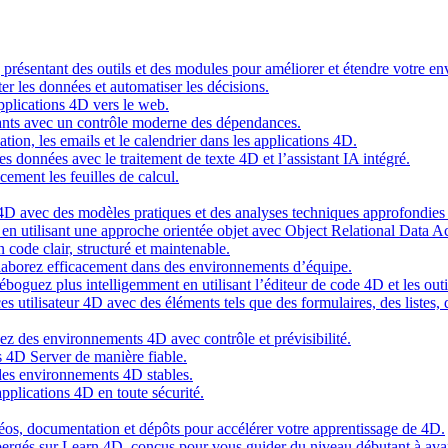
g présentant des outils et des modules pour améliorer et étendre votre 
er les données et automatiser les décisions.
pplications 4D vers le web.
nts avec un contrôle moderne des dépendances.
cation, les emails et le calendrier dans les applications 4D.
s données avec le traitement de texte 4D et l’assistant IA intégré.
cement les feuilles de calcul.
4D avec des modèles pratiques et des analyses techniques approfondies 
n utilisant une approche orientée objet avec Object Relational Data A
 code clair, structuré et maintenable.
ollaborez efficacement dans des environnements d’équipe.
oguez plus intelligemment en utilisant l’éditeur de code 4D et les outil
es utilisateur 4D avec des éléments tels que des formulaires, des listes,
ez des environnements 4D avec contrôle et prévisibilité.
 4D Server de manière fiable.
 des environnements 4D stables.
pplications 4D en toute sécurité.
idéos, documentation et dépôts pour accélérer votre apprentissage de 4D.
hébergés sur Learn 4D, conçus pour vous guider du niveau débutant à ava