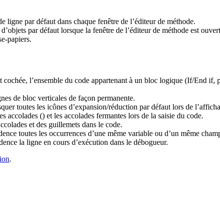
de ligne par défaut dans chaque fenêtre de l’éditeur de méthode.
s d’objets par défaut lorsque la fenêtre de l’éditeur de méthode est ouvert
se-papiers.
st cochée, l’ensemble du code appartenant à un bloc logique (If/End if, p
gnes de bloc verticales de façon permanente.
quer toutes les icônes d’expansion/réduction par défaut lors de l’affich
s accolades () et les accolades fermantes lors de la saisie du code.
accolades et des guillemets dans le code.
idence toutes les occurrences d’une même variable ou d’un même champ
dence la ligne en cours d’exécution dans le débogueur.
ion
.