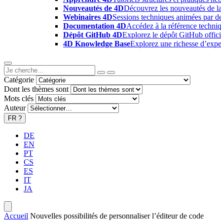
Nouveautés de 4D
Découvrez les nouveautés de la
Webinaires 4D
Sessions techniques animées par des
Documentation 4D
Accédez à la référence techniq
Dépôt GitHub 4D
Explorez le dépôt GitHub offici
4D Knowledge Base
Explorez une richesse d’exper
Catégorie
Dont les thèmes sont
Mots clés
Auteur
FR
?
DE
EN
PT
CS
ES
IT
JA
Accueil
Nouvelles possibilités de personnaliser l’éditeur de code