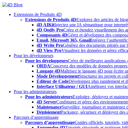
Skip
to
Extensions de Produits 4D
content
Extensions de Produits 4D
Explorez des articles de blo
4D AIKit
Injectez une IA sémantique pour interprét
4D Qodly Pro
Créez et étendez visuellement des a
Composants 4D
Gérez et développez des composa
Email, Microsoft 365, Gmail
Intégrez l’authentifi
4D Write Pro
Générez des documents pilotés par le
4D View Pro
Visualisez les données et gérez effica
Pour les développeurs
Pour les développeurs
Créez de meilleures applications 
ORDA
Concevez des modèles de données propres e
Langage 4D
Maîtrisez le langage 4D pour écrire un
Mode Développement
Structurez les projets et c
Éditeur de Code
Développez plus rapidement et déb
Interface Utilisateur / GUI
Améliorez vos interfac
Pour les administrateurs
Pour les administrateurs
Exploitez, déployez et mainten
4D Server
Configurez et gérez des environnements
Maintenance
Surveillez, journalisez et maintenez
Déploiement
Packagez, sécurisez et déployez des a
Parcours d’apprentissage
Parcours d’apprentissage
Guides officiels, tutoriels, v
Apprendre 4D
Tutoriels structurés et pratiques 