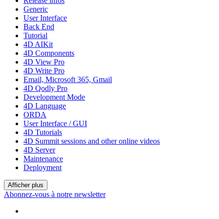
Release infos
Generic
User Interface
Back End
Tutorial
4D AIKit
4D Components
4D View Pro
4D Write Pro
Email, Microsoft 365, Gmail
4D Qodly Pro
Development Mode
4D Language
ORDA
User Interface / GUI
4D Tutorials
4D Summit sessions and other online videos
4D Server
Maintenance
Deployment
Afficher plus
Abonnez-vous à notre newsletter