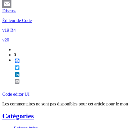
LinkedIn
Discuss
Email
Éditeur de Code
v19 R4
v20
0
Facebook
Twitter
LinkedIn
Email
Code editor
UI
Les commentaires ne sont pas disponibles pour cet article pour le mo
Catégories