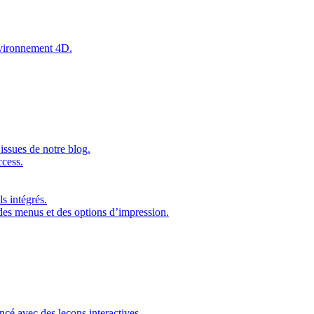
environnement 4D.
issues de notre blog.
ccess.
s intégrés.
 des menus et des options d’impression.
ncé avec des leçons interactives.