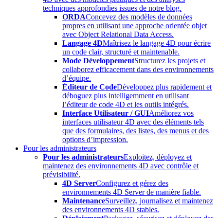
techniques approfondies issues de notre blog.
ORDA
Concevez des modèles de données
propres en utilisant une approche orientée objet
avec Object Relational Data Access.
Langage 4D
Maîtrisez le langage 4D pour écrire
un code clair, structuré et maintenable.
Mode Développement
Structurez les projets et
collaborez efficacement dans des environnements
d’équipe.
Éditeur de Code
Développez plus rapidement et
déboguez plus intelligemment en utilisant
l’éditeur de code 4D et les outils intégrés.
Interface Utilisateur / GUI
Améliorez vos
interfaces utilisateur 4D avec des éléments tels
que des formulaires, des listes, des menus et des
options d’impression.
Pour les administrateurs
Pour les administrateurs
Exploitez, déployez et
maintenez des environnements 4D avec contrôle et
prévisibilité.
4D Server
Configurez et gérez des
environnements 4D Server de manière fiable.
Maintenance
Surveillez, journalisez et maintenez
des environnements 4D stables.