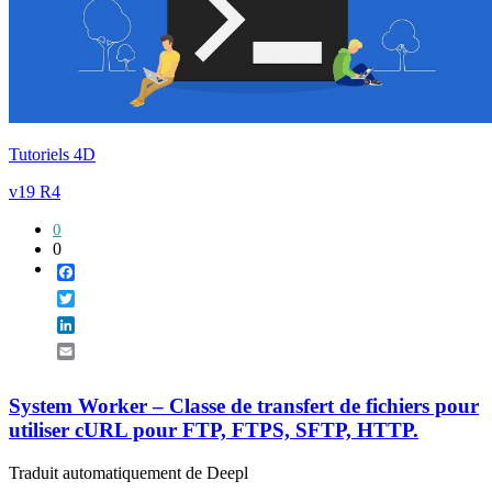
Tutoriels 4D
v19 R4
0
0
Facebook
Twitter
LinkedIn
Email
System Worker – Classe de transfert de fichiers pour
utiliser cURL pour FTP, FTPS, SFTP, HTTP.
Traduit automatiquement de Deepl