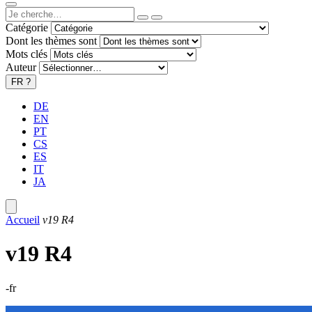
Catégorie
Dont les thèmes sont
Mots clés
Auteur
FR
?
DE
EN
PT
CS
ES
IT
JA
Accueil
v19 R4
v19 R4
-fr