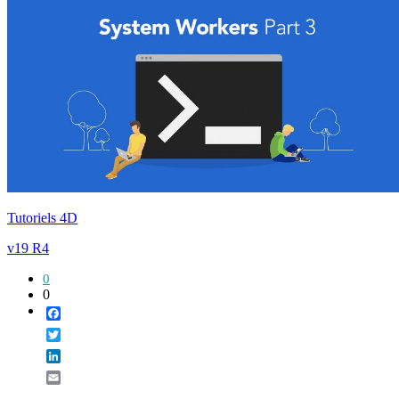
Tutoriels 4D
v19 R4
0
0
Facebook
Twitter
LinkedIn
Email