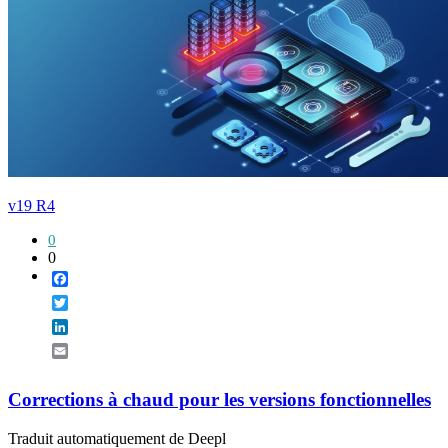
v19 R4
0
0
Facebook
Twitter
LinkedIn
Email
Corrections à chaud pour les versions fonctionnelles
Traduit automatiquement de Deepl