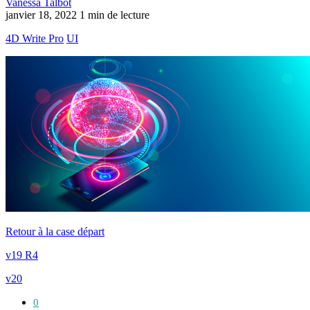
Vanessa Talbot
janvier 18, 2022
1 min de lecture
4D Write Pro
UI
Retour à la case départ
v19 R4
v20
0