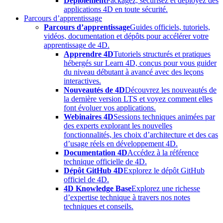
Déploiement
Packagez, sécurisez et déployez des
applications 4D en toute sécurité.
Parcours d’apprentissage
Parcours d’apprentissage
Guides officiels, tutoriels,
vidéos, documentation et dépôts pour accélérer votre
apprentissage de 4D.
Apprendre 4D
Tutoriels structurés et pratiques
hébergés sur Learn 4D, conçus pour vous guider
du niveau débutant à avancé avec des leçons
interactives.
Nouveautés de 4D
Découvrez les nouveautés de
la dernière version LTS et voyez comment elles
font évoluer vos applications.
Webinaires 4D
Sessions techniques animées par
des experts explorant les nouvelles
fonctionnalités, les choix d’architecture et des cas
d’usage réels en développement 4D.
Documentation 4D
Accédez à la référence
technique officielle de 4D.
Dépôt GitHub 4D
Explorez le dépôt GitHub
officiel de 4D.
4D Knowledge Base
Explorez une richesse
d’expertise technique à travers nos notes
techniques et conseils.