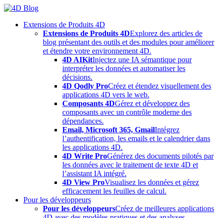
Skip
to
Extensions de Produits 4D
content
Extensions de Produits 4D
Explorez des articles de
blog présentant des outils et des modules pour améliorer
et étendre votre environnement 4D.
4D AIKit
Injectez une IA sémantique pour
interpréter les données et automatiser les
décisions.
4D Qodly Pro
Créez et étendez visuellement des
applications 4D vers le web.
Composants 4D
Gérez et développez des
composants avec un contrôle moderne des
dépendances.
Email, Microsoft 365, Gmail
Intégrez
l’authentification, les emails et le calendrier dans
les applications 4D.
4D Write Pro
Générez des documents pilotés par
les données avec le traitement de texte 4D et
l’assistant IA intégré.
4D View Pro
Visualisez les données et gérez
efficacement les feuilles de calcul.
Pour les développeurs
Pour les développeurs
Créez de meilleures applications
4D avec des modèles pratiques et des analyses