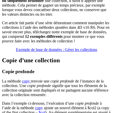
ou simplement ordonner
une collection, il suffit d’appeler une
méthode. Cela permet de gagner un temps précieux, par exemple
lorsque vous devez concaténer deux collections, ne conserver que
les valeurs distinctes ou les trier.
Cet article fait partie d’une série démontrant comment manipuler les
collections à l’aide des méthodes ajoutées dans
4D v16 R6
. Pour en
savoir encore plus, téléchargez notre exemple de base de données,
qui comprend
12 exemples différents
pour montrer ce que vous
pouvez faire avec les méthodes de collection !
Exemple de base de données : Gérer les collections
Copie d’une collection
Copie profonde
La méthode
copy
renvoie une
copie profonde
de l’instance de la
collection. Une
copie profonde
signifie que tous les éléments de la
collection originale sont dupliqués et ne partagent aucune référence
avec la collection retournée.
Dans l’exemple ci-dessous, l’exécution d’une
copie profonde
à
l’aide de la méthode
copy
ajoute un nouvel élément à
$col2
(a copy
of the first collection –
$col
). A
n élément supplémentaire est ajouté à