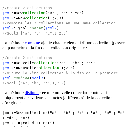
//create 2 collection
s
$col
:=New
collection
("a" ; "b" ; "c")
$col2
:=New
collection
(1;2;3)
//combine les 2 collections en une 3ème collection
$col3
:=$col.
concat
(
$col2
)
//$col3=["a", "b", "c",1,2,3]
La méthode
combine
ajoute chaque élément d’une collection (passée
en paramètre) à la fin de la collection originale :
//create 2 collection
s
$col
:=Nouvelle
collection
("a" ; "b" ; "c")
$col2
:=Nouvelle
collection
(1;2;3)
//ajoute la 2ème collection à la fin de la première
$col
.
combine
(
$col2
)
//$col=["a", "b", "c",1,2,3]
La méthode
distinct
crée une nouvelle collection contenant
uniquement des valeurs distinctes (différentes) de la collection
d’origine :
$col
:=
New collection
("a" ; "b" ; "c" ; "a" ; "b" ; "c"
; "d" ; "e")
$col2
:=
$col
.
distinct
()