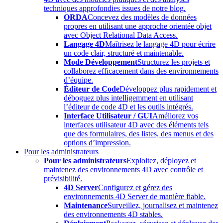
techniques approfondies issues de notre blog.
ORDA
Concevez des modèles de données
propres en utilisant une approche orientée objet
avec Object Relational Data Access.
Langage 4D
Maîtrisez le langage 4D pour écrire
un code clair, structuré et maintenable.
Mode Développement
Structurez les projets et
collaborez efficacement dans des environnements
d’équipe.
Éditeur de Code
Développez plus rapidement et
déboguez plus intelligemment en utilisant
l’éditeur de code 4D et les outils intégrés.
Interface Utilisateur / GUI
Améliorez vos
interfaces utilisateur 4D avec des éléments tels
que des formulaires, des listes, des menus et des
options d’impression.
Pour les administrateurs
Pour les administrateurs
Exploitez, déployez et
maintenez des environnements 4D avec contrôle et
prévisibilité.
4D Server
Configurez et gérez des
environnements 4D Server de manière fiable.
Maintenance
Surveillez, journalisez et maintenez
des environnements 4D stables.