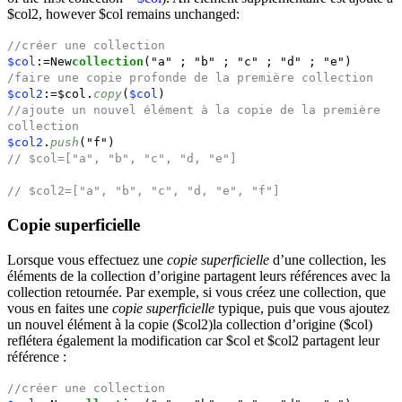
$col2,
however
$col
remains unchanged
:
//créer une collection
$col
:=New
collection
("a" ; "b" ; "c" ; "d" ; "e")
/faire une copie profonde de la première collection
$col2
:=$col.
copy
(
$col
)
//ajoute un nouvel élément à la copie de la première
collection
$col2
.
push
("f")
// $col=["a", "b", "c", "d, "e"]
// $col2=["a", "b", "c", "d, "e", "f"]
Copie superficielle
Lorsque vous effectuez une
copie superficielle
d’une collection, les
éléments de la collection d’origine partagent leurs références avec la
collection retournée. Par exemple, si vous créez une collection, que
vous en faites une
copie superficielle
typique, puis que vous ajoutez
un nouvel élément à la copie (
$col2
)
la collection d’origine (
$col
)
reflétera également la modification car
$col
et
$col2
partagent leur
référence :
//créer une collection