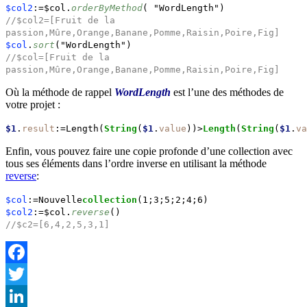
$col2
:=$col.
orderByMethod
( "WordLength")
//$col2=[Fruit de la
passion,Mûre,Orange,Banane,Pomme,Raisin,Poire,Fig]
$col
.
sort
("WordLength")
//$col=[Fruit de la
passion,Mûre,Orange,Banane,Pomme,Raisin,Poire,Fig]
Où la méthode de rappel
WordLength
est l’une des méthodes de
votre projet :
$1
.
result
:=Length(
String
(
$1
.
value
))>
Length
(
String
(
$1
.
va
Enfin, vous pouvez faire une copie profonde d’une collection avec
tous ses éléments dans l’ordre inverse en utilisant la méthode
reverse
:
$col
:=Nouvelle
collection
(1;3;5;2;4;6)
$col2
:=$col.
reverse
()
//$c2=[6,4,2,5,3,1]
Facebook
Twitter