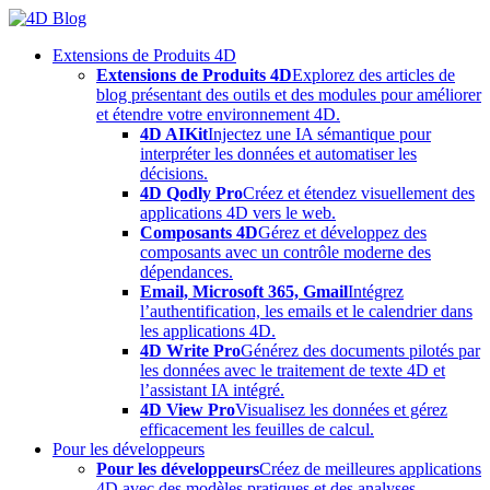
Skip
to
Extensions de Produits 4D
content
Extensions de Produits 4D
Explorez des articles de
blog présentant des outils et des modules pour améliorer
et étendre votre environnement 4D.
4D AIKit
Injectez une IA sémantique pour
interpréter les données et automatiser les
décisions.
4D Qodly Pro
Créez et étendez visuellement des
applications 4D vers le web.
Composants 4D
Gérez et développez des
composants avec un contrôle moderne des
dépendances.
Email, Microsoft 365, Gmail
Intégrez
l’authentification, les emails et le calendrier dans
les applications 4D.
4D Write Pro
Générez des documents pilotés par
les données avec le traitement de texte 4D et
l’assistant IA intégré.
4D View Pro
Visualisez les données et gérez
efficacement les feuilles de calcul.
Pour les développeurs
Pour les développeurs
Créez de meilleures applications
4D avec des modèles pratiques et des analyses