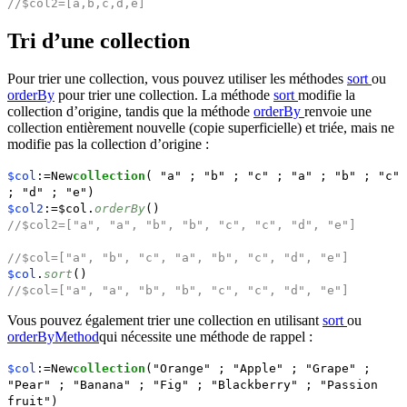
//$col2=[a,b,c,d,e]
Tri d’une collection
Pour trier une collection, vous pouvez utiliser les méthodes
sort
ou
orderBy
pour trier une collection. La méthode
sort
modifie la
collection d’origine, tandis que la méthode
orderBy
renvoie une
collection entièrement nouvelle (copie superficielle) et triée, mais ne
modifie pas la collection d’origine :
$col
:=New
collection
( "a" ; "b" ; "c" ; "a" ; "b" ; "c"
; "d" ; "e")
$col2
:=$col.
orderBy
()
//$col2=["a", "a", "b", "b", "c", "c", "d", "e"]
//$col=["a", "b", "c", "a", "b", "c", "d", "e"]
$col
.
sort
()
//$col=["a", "a", "b", "b", "c", "c", "d", "e"]
Vous pouvez également trier une collection en utilisant
sort
ou
orderByMethod
qui nécessite une méthode de rappel :
$col
:=New
collection
("Orange" ; "Apple" ; "Grape" ;
"Pear" ; "Banana" ; "Fig" ; "Blackberry" ; "Passion
fruit")