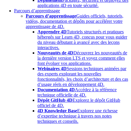
Déploiement
Packagez, sécurisez et déployez des
applications 4D en toute sécurité.
Parcours d’apprentissage
Parcours d’apprentissage
Guides officiels, tutoriels,
vidéos, documentation et dépôts pour accélérer votre
apprentissage de 4D.
Apprendre 4D
Tutoriels structurés et pratiques
hébergés sur Learn 4D, conçus pour vous guider
du niveau débutant à avancé avec des leçons
interactives.
Nouveautés de 4D
Découvrez les nouveautés de
la dernière version LTS et voyez comment elles
font évoluer vos applications.
Webinaires 4D
Sessions techniques animées par
des experts explorant les nouvelles
fonctionnalités, les choix d’architecture et des cas
d’usage réels en développement 4D.
Documentation 4D
Accédez à la référence
technique officielle de 4D.
Dépôt GitHub 4D
Explorez le dépôt GitHub
officiel de 4D.
4D Knowledge Base
Explorez une richesse
d’expertise technique à travers nos notes
techniques et conseils.