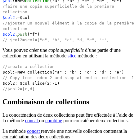
$col
:=New
collection
("a" ; "b" ; "c" ; "d" ; "e")
/faire une copie superficielle de la première
collection
$col2
:=$col
//ajouter un nouvel élément à la copie de la première
collection
$col2
.
push
("f")
// $col2=$col=["a", "b", "c", "d, "e", "f"]
Vous pouvez créer une
copie superficielle
d’une partie d’une
collection en utilisant la méthode
slice
méthode :
//create a collection
$col
:=
New collection
("a" ; "b" ; "c" ; "d" ; "e")
// Copy from index 2 and stop at end of collection -1
$col2
:=
$col
.
slice
(2;-1)
//$col2=[c,d]
Combinaison de collections
La concaténation de deux collections peut être effectuée à l’aide de
la méthode
concat
ou
combine
pour concaténer deux collections.
La méthode
concat
renvoie une nouvelle collection contenant la
concaténation des deux collections :