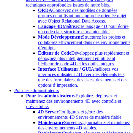
techniques approfondies issues de notre blog.
ORDA
Concevez des modèles de données
propres en utilisant une approche orientée objet
avec Object Relational Data Access.
Langage 4D
Maîtrisez le langage 4D pour écrire
un code clair, structuré et maintenable.
Mode Développement
Structurez les projets et
collaborez efficacement dans des environnements
d’équipe.
Éditeur de Code
Développez plus rapidement et
déboguez plus intelligemment en utilisant
l’éditeur de code 4D et les outils intégrés.
Interface Utilisateur / GUI
Améliorez vos
interfaces utilisateur 4D avec des éléments tels
que des formulaires, des listes, des menus et des
options d’impression.
Pour les administrateurs
Pour les administrateurs
Exploitez, déployez et
maintenez des environnements 4D avec contrôle et
prévisibilité.
4D Server
Configurez et gérez des
environnements 4D Server de manière fiable.
Maintenance
Surveillez, journalisez et maintenez
des environnements 4D stables.