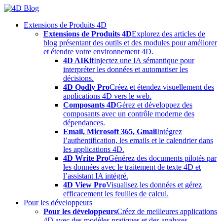
Skip
to
Extensions de Produits 4D
content
Extensions de Produits 4D
Explorez des articles de
blog présentant des outils et des modules pour améliorer
et étendre votre environnement 4D.
4D AIKit
Injectez une IA sémantique pour
interpréter les données et automatiser les
décisions.
4D Qodly Pro
Créez et étendez visuellement des
applications 4D vers le web.
Composants 4D
Gérez et développez des
composants avec un contrôle moderne des
dépendances.
Email, Microsoft 365, Gmail
Intégrez
l’authentification, les emails et le calendrier dans
les applications 4D.
4D Write Pro
Générez des documents pilotés par
les données avec le traitement de texte 4D et
l’assistant IA intégré.
4D View Pro
Visualisez les données et gérez
efficacement les feuilles de calcul.
Pour les développeurs
Pour les développeurs
Créez de meilleures applications
4D avec des modèles pratiques et des analyses