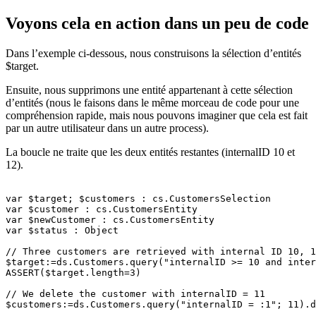
Voyons cela en action dans un peu de code
Dans l’exemple ci-dessous, nous construisons la sélection d’entités
$target
.
Ensuite, nous supprimons une entité appartenant à cette sélection
d’entités (nous le faisons dans le même morceau de code pour une
compréhension rapide, mais nous pouvons imaginer que cela est fait
par un autre utilisateur dans un autre process).
La boucle ne traite que les deux entités restantes (internalID 10 et
12).
var $target; $customers : cs.CustomersSelection

var $customer : cs.CustomersEntity

var $newCustomer : cs.CustomersEntity

var $status : Object

// Three customers are retrieved with internal ID 10, 1
$target:=ds.Customers.query("internalID >= 10 and inter
ASSERT($target.length=3)

// We delete the customer with internalID = 11

$customers:=ds.Customers.query("internalID = :1"; 11).d