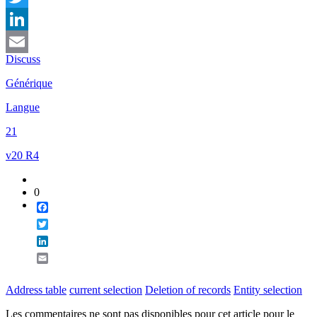
Twitter
LinkedIn
Discuss
Email
Générique
Langue
21
v20 R4
0
Facebook
Twitter
LinkedIn
Email
Address table
current selection
Deletion of records
Entity selection
Les commentaires ne sont pas disponibles pour cet article pour le