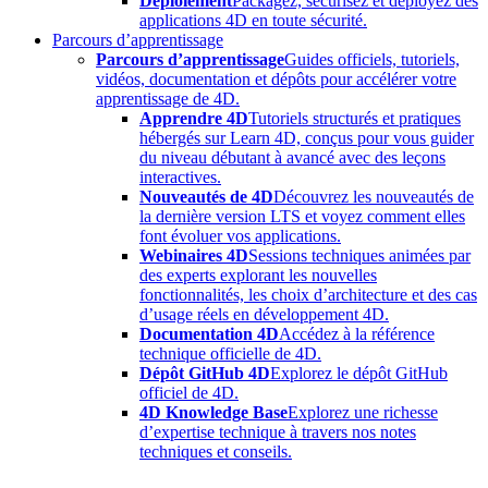
Déploiement
Packagez, sécurisez et déployez des
applications 4D en toute sécurité.
Parcours d’apprentissage
Parcours d’apprentissage
Guides officiels, tutoriels,
vidéos, documentation et dépôts pour accélérer votre
apprentissage de 4D.
Apprendre 4D
Tutoriels structurés et pratiques
hébergés sur Learn 4D, conçus pour vous guider
du niveau débutant à avancé avec des leçons
interactives.
Nouveautés de 4D
Découvrez les nouveautés de
la dernière version LTS et voyez comment elles
font évoluer vos applications.
Webinaires 4D
Sessions techniques animées par
des experts explorant les nouvelles
fonctionnalités, les choix d’architecture et des cas
d’usage réels en développement 4D.
Documentation 4D
Accédez à la référence
technique officielle de 4D.
Dépôt GitHub 4D
Explorez le dépôt GitHub
officiel de 4D.
4D Knowledge Base
Explorez une richesse
d’expertise technique à travers nos notes
techniques et conseils.