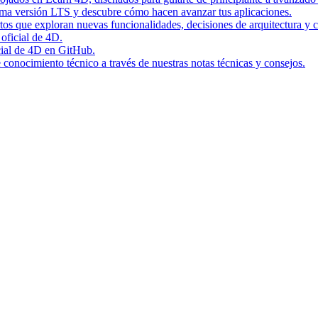
tima versión LTS y descubre cómo hacen avanzar tus aplicaciones.
rtos que exploran nuevas funcionalidades, decisiones de arquitectura y c
 oficial de 4D.
icial de 4D en GitHub.
conocimiento técnico a través de nuestras notas técnicas y consejos.