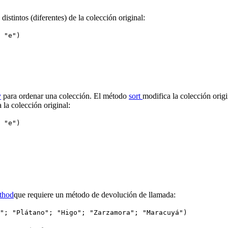
istintos (diferentes) de la colección original:
 "e")
y
para ordenar una colección. El método
sort
modifica la colección orig
la colección original:
 "e")
thod
que requiere un método de devolución de llamada:
"; "Plátano"; "Higo"; "Zarzamora"; "Maracuyá")