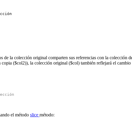
cción
s de la colección original comparten sus referencias con la colección d
 copia (
$col2
)
), la colección original (
$col
) también reflejará el cambi
ección
izando el método
slice
método: