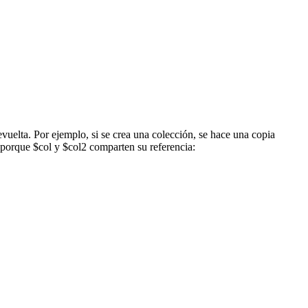
evuelta. Por ejemplo, si se crea una colección, se hace una copia
o porque
$col
y
$col2
comparten su referencia: