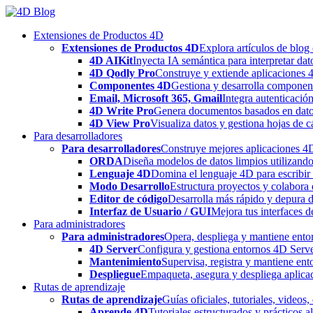
Skip
to
Extensiones de Productos 4D
content
Extensiones de Productos 4D
Explora artículos de blog
4D AIKit
Inyecta IA semántica para interpretar dat
4D Qodly Pro
Construye y extiende aplicaciones 
Componentes 4D
Gestiona y desarrolla componen
Email, Microsoft 365, Gmail
Integra autenticació
4D Write Pro
Genera documentos basados en datos 
4D View Pro
Visualiza datos y gestiona hojas de c
Para desarrolladores
Para desarrolladores
Construye mejores aplicaciones 4D 
ORDA
Diseña modelos de datos limpios utilizando
Lenguaje 4D
Domina el lenguaje 4D para escribir 
Modo Desarrollo
Estructura proyectos y colabora 
Editor de código
Desarrolla más rápido y depura de
Interfaz de Usuario / GUI
Mejora tus interfaces 
Para administradores
Para administradores
Opera, despliega y mantiene entor
4D Server
Configura y gestiona entornos 4D Serve
Mantenimiento
Supervisa, registra y mantiene ent
Despliegue
Empaqueta, asegura y despliega aplica
Rutas de aprendizaje
Rutas de aprendizaje
Guías oficiales, tutoriales, videos
Aprende 4D
Tutoriales estructurados y prácticos 