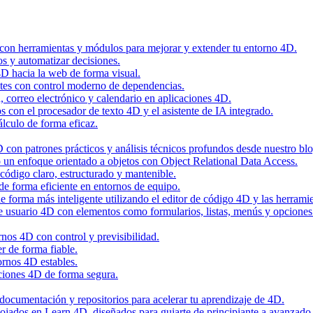
 con herramientas y módulos para mejorar y extender tu entorno 4D.
os y automatizar decisiones.
4D hacia la web de forma visual.
tes con control moderno de dependencias.
n, correo electrónico y calendario en aplicaciones 4D.
con el procesador de texto 4D y el asistente de IA integrado.
álculo de forma eficaz.
con patrones prácticos y análisis técnicos profundos desde nuestro blo
 un enfoque orientado a objetos con Object Relational Data Access.
código claro, estructurado y mantenible.
de forma eficiente en entornos de equipo.
 forma más inteligente utilizando el editor de código 4D y las herramie
de usuario 4D con elementos como formularios, listas, menús y opciones
nos 4D con control y previsibilidad.
r de forma fiable.
ornos 4D estables.
ciones 4D de forma segura.
, documentación y repositorios para acelerar tu aprendizaje de 4D.
alojados en Learn 4D, diseñados para guiarte de principiante a avanzado 