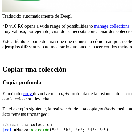
Traducido automáticamente de Deepl
4D v16 R6 opens a wide range of possibilities to
manage collections
.
muy valioso, por ejemplo, cuando se necesita concatenar dos coleccione
Este artículo es parte de una serie que demuestra cómo manipular col
ejemplos diferentes
para mostrar lo que puedes hacer con los método
Copiar una colección
Copia profunda
El método
copy
devuelve una
copia
profunda de la instancia de la c
con la colección devuelta.
En el ejemplo siguiente, la realización de una copia
profunda
mediant
$col
remains unchanged
:
//crear una
colección
$col
:=Nueva
colección
("a"; "b"; "c"; "d"; "e")