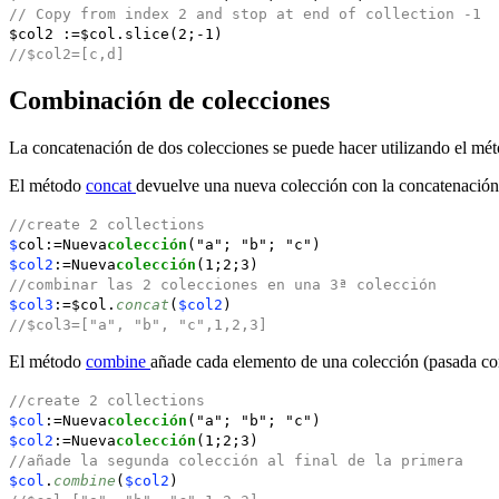
// Copy from index 2 and stop at end of collection -1
$col2
:=
$col
.
slice
(2;-1)
//$col2=[c,d]
Combinación de colecciones
La concatenación de dos colecciones se puede hacer utilizando el mé
El método
concat
devuelve una nueva colección con la concatenación 
//create 2 collection
s
$
col:=Nueva
colección
("a"; "b"; "c")
$col2
:=Nueva
colección
(1;2;3)
//combinar las 2 colecciones en una 3ª colección
$col3
:=$col.
concat
(
$col2
)
//$col3=["a", "b", "c",1,2,3]
El método
combine
añade cada elemento de una colección (pasada como
//create 2 collection
s
$col
:=Nueva
colección
("a"; "b"; "c")
$col2
:=Nueva
colección
(1;2;3)
//añade la segunda colección al final de la primera
$col
.
combine
(
$col2
)