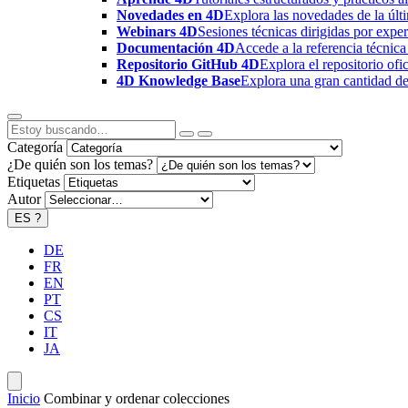
Novedades en 4D
Explora las novedades de la úl
Webinars 4D
Sesiones técnicas dirigidas por expe
Documentación 4D
Accede a la referencia técnica
Repositorio GitHub 4D
Explora el repositorio of
4D Knowledge Base
Explora una gran cantidad de 
Categoría
¿De quién son los temas?
Etiquetas
Autor
ES
?
DE
FR
EN
PT
CS
IT
JA
Inicio
Combinar y ordenar colecciones