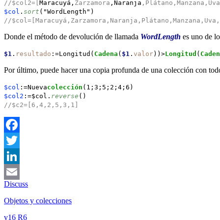
//$col2=[
Maracuyá,
Zarzamora
,Naranja
,Plátano,Manzana,Uva
$col
.
sort
("WordLength")
//$col=[Maracuyá,Zarzamora,Naranja,Plátano,Manzana,Uva,
Donde el método de devolución de llamada
WordLength
es uno de lo
$1
.
resultado
:=Longitud(
Cadena
(
$1
.
valor
))>
Longitud
(
Caden
Por último, puede hacer una copia profunda de una colección con tod
$col
:=Nueva
colección
(1;3;5;2;4;6)
$col2
:=$col.
reverse
()
//$c2=[6,4,2,5,3,1]
Facebook
Twitter
LinkedIn
Discuss
Email
Objetos y colecciones
v16 R6