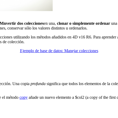
M
nvertir dos colecciones
en una,
clonar o simplemente ordenar
una 
s, conservar sólo los valores distintos u ordenarlos.
ecciones utilizando los métodos añadidos en
4D v16 R6
. Para aprender
s de colección.
Ejemplo de base de datos: Manejar colecciones
olección. Una copia
profunda
significa que todos los elementos de la co
e el método
copy
añade un nuevo elemento a
$col2
(a copy of the first