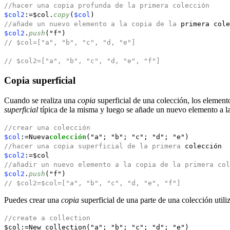
//hacer una copia profunda de la primera colección
$col2
:=$col.
copy
(
$col
)
//añade un nuevo elemento a la copia de la
primera cole
$col2
.
push
("f")
// $col=["a", "b", "c", "d, "e"]
// $col2=["a", "b", "c", "d, "e", "f"]
Copia superficial
Cuando se realiza una
copia
superficial de una colección, los elemento
superficial
típica de la misma y luego se añade un nuevo elemento a la
//crear una colección
$col
:=Nueva
colección
("a"; "b"; "c"; "d"; "e")
//hacer una copia superficial de la primera
colección
$col2
:=$col
//añadir un nuevo elemento a la copia de la primera col
$col2
.
push
("f")
// $col2=$col=["a", "b", "c", "d, "e", "f"]
Puedes crear una
copia
superficial de una parte de una colección util
//create a collection
$col
:=
New collection
("a"; "b"; "c"; "d"; "e")