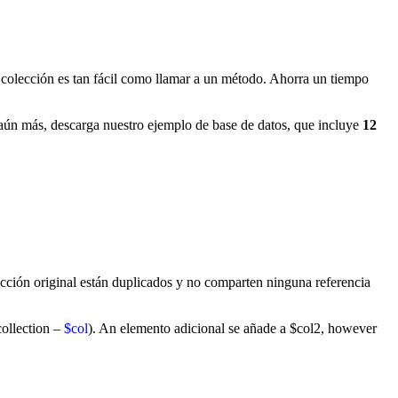
colección es tan fácil como llamar a un método. Ahorra un tiempo
 aún más, descarga nuestro ejemplo de base de datos, que incluye
12
lección original están duplicados y no comparten ninguna referencia
 collection –
$col
). A
n elemento adicional se añade a
$col2,
however