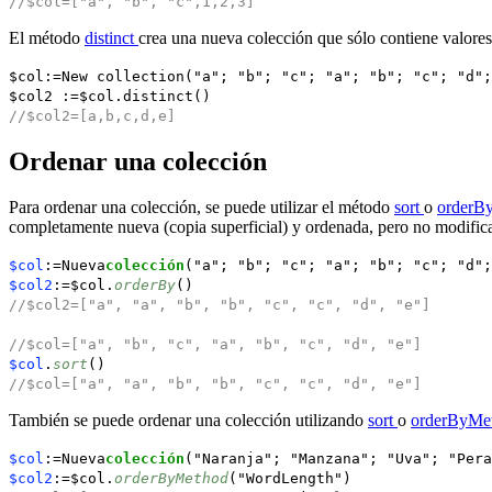
//$col=["a", "b", "c",1,2,3]
El método
distinct
crea una nueva colección que sólo contiene valores d
$col
:=
New collection
("a"; "b"; "c"; "a"; "b"; "c"; "d";
$col2
:=
$col
.
distinct
()
//$col2=[a,b,c,d,e]
Ordenar una colección
Para ordenar una colección, se puede utilizar el método
sort
o
orderB
completamente nueva (copia superficial) y ordenada, pero no modifica 
$col
:=Nueva
colección
("a"; "b"; "c"; "a"; "b"; "c"; "d";
$col2
:=$col.
orderBy
()
//$col2=["a", "a", "b", "b", "c", "c", "d", "e"]
//$col=["a", "b", "c", "a", "b", "c", "d", "e"]
$col
.
sort
()
//$col=["a", "a", "b", "b", "c", "c", "d", "e"]
También se puede ordenar una colección utilizando
sort
o
orderByMe
$col
:=Nueva
colección
("Naranja"; "Manzana"; "Uva"; "Pera
$col2
:=$col.
orderByMethod
("WordLength")