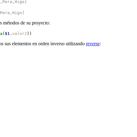
,Pera,Higo]
Pera,Higo]
s métodos de su proyecto:
a
(
$1
.
valor2
))
os sus elementos en orden inverso utilizando
reverse
: