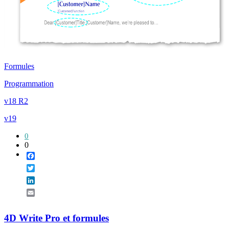
Formules
Programmation
v18 R2
v19
0
0
Facebook
Twitter
LinkedIn
Email
4D Write Pro et formules