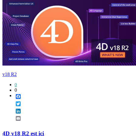
v18 R2
0
0
Facebook
Twitter
LinkedIn
Email
4D v18 R2 est ici