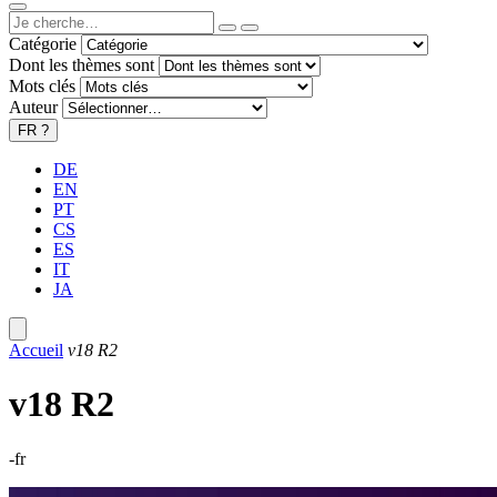
Catégorie
Dont les thèmes sont
Mots clés
Auteur
FR
?
DE
EN
PT
CS
ES
IT
JA
Accueil
v18 R2
v18 R2
-fr