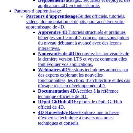
Déploiement
Packagez, sécurisez et déployez des
applications 4D en toute sécurité.
Parcours d’apprentissage
Parcours d’apprentissage
Guides officiels, tutoriels,
vidéos, documentation et dépôts pour accélérer votre
apprentissage de 4D.
Apprendre 4D
Tutoriels structurés et pratiques
hébergés sur Learn 4D, conçus pour vous guider
du niveau débutant à avancé avec des leçons
interactives.
Nouveautés de 4D
Découvrez les nouveautés de
la dernière version LTS et voyez comment elles
font évoluer vos applications.
Webinaires 4D
Sessions techniques animées par
des experts explorant les nouvelles
fonctionnalités, les choix d’architecture et des cas
d’usage réels en développement 4D.
Documentation 4D
Accédez à la référence
technique officielle de 4D.
Dépôt GitHub 4D
Explorez le dépôt GitHub
officiel de 4D.
4D Knowledge Base
Explorez une richesse
d’expertise technique à travers nos notes
techniques et conseils.