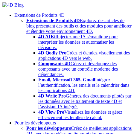
Skip
to
Extensions de Produits 4D
content
Extensions de Produits 4D
Explorez des articles de
blog présentant des outils et des modules pour améliorer
et étendre votre environnement 4D.
4D AIKit
Injectez une IA sémantique pour
interpréter les données et automatiser les
décisions.
4D Qodly Pro
Créez et étendez visuellement des
applications 4D vers le web.
Composants 4D
Gérez et développez des
composants avec un contrôle moderne des
dépendances.
Email, Microsoft 365, Gmail
Intégrez
l’authentification, les emails et le calendrier dans
les applications 4D.
4D Write Pro
Générez des documents pilotés par
les données avec le traitement de texte 4D et
l’assistant IA intégré.
4D View Pro
Visualisez les données et gérez
efficacement les feuilles de calcul.
Pour les développeurs
Pour les développeurs
Créez de meilleures applications
4D avec des modèles pratiques et des analyses