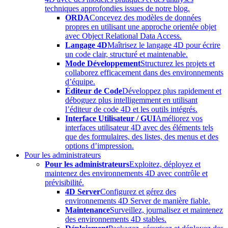
techniques approfondies issues de notre blog.
ORDA
Concevez des modèles de données
propres en utilisant une approche orientée objet
avec Object Relational Data Access.
Langage 4D
Maîtrisez le langage 4D pour écrire
un code clair, structuré et maintenable.
Mode Développement
Structurez les projets et
collaborez efficacement dans des environnements
d’équipe.
Éditeur de Code
Développez plus rapidement et
déboguez plus intelligemment en utilisant
l’éditeur de code 4D et les outils intégrés.
Interface Utilisateur / GUI
Améliorez vos
interfaces utilisateur 4D avec des éléments tels
que des formulaires, des listes, des menus et des
options d’impression.
Pour les administrateurs
Pour les administrateurs
Exploitez, déployez et
maintenez des environnements 4D avec contrôle et
prévisibilité.
4D Server
Configurez et gérez des
environnements 4D Server de manière fiable.
Maintenance
Surveillez, journalisez et maintenez
des environnements 4D stables.