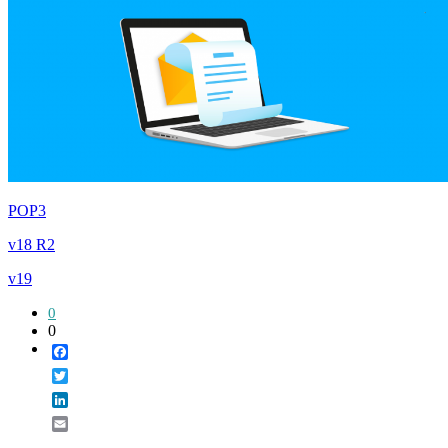
POP3
v18 R2
v19
0
0
Facebook
Twitter
LinkedIn
Email