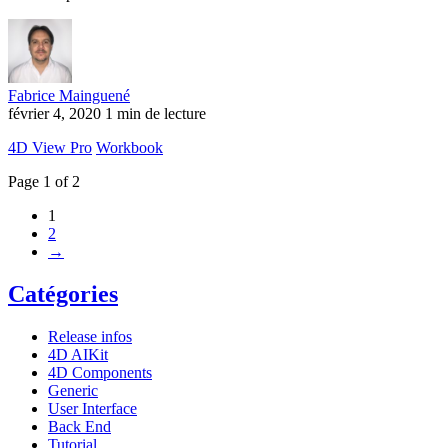
Fabrice Mainguené
février 4, 2020
1 min de lecture
4D View Pro
Workbook
Page 1 of 2
1
2
→
Catégories
Release infos
4D AIKit
4D Components
Generic
User Interface
Back End
Tutorial