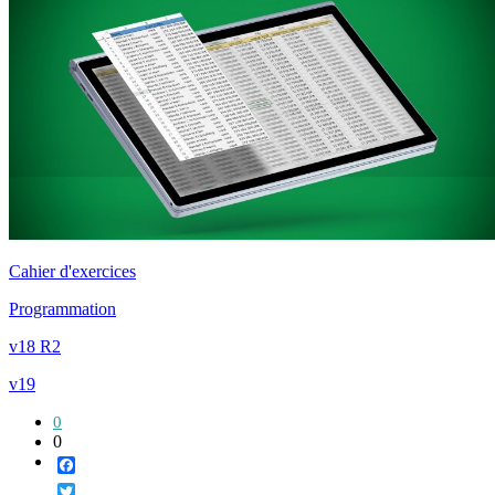
Cahier d'exercices
Programmation
v18 R2
v19
0
0
Facebook
Twitter