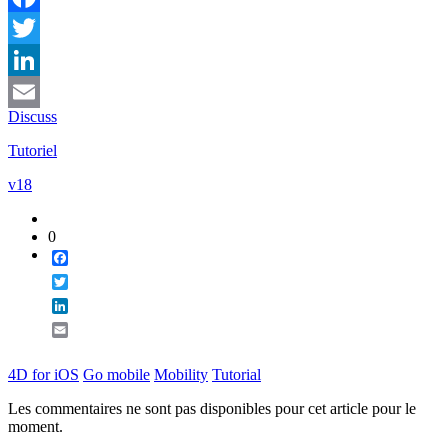
Facebook
Twitter
LinkedIn
Discuss
Email
Tutoriel
v18
0
Facebook
Twitter
LinkedIn
Email
4D for iOS
Go mobile
Mobility
Tutorial
Les commentaires ne sont pas disponibles pour cet article pour le
moment.