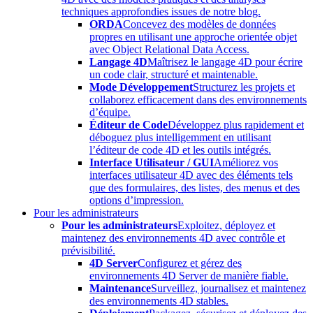
techniques approfondies issues de notre blog.
ORDA
Concevez des modèles de données
propres en utilisant une approche orientée objet
avec Object Relational Data Access.
Langage 4D
Maîtrisez le langage 4D pour écrire
un code clair, structuré et maintenable.
Mode Développement
Structurez les projets et
collaborez efficacement dans des environnements
d’équipe.
Éditeur de Code
Développez plus rapidement et
déboguez plus intelligemment en utilisant
l’éditeur de code 4D et les outils intégrés.
Interface Utilisateur / GUI
Améliorez vos
interfaces utilisateur 4D avec des éléments tels
que des formulaires, des listes, des menus et des
options d’impression.
Pour les administrateurs
Pour les administrateurs
Exploitez, déployez et
maintenez des environnements 4D avec contrôle et
prévisibilité.
4D Server
Configurez et gérez des
environnements 4D Server de manière fiable.
Maintenance
Surveillez, journalisez et maintenez
des environnements 4D stables.