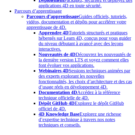
Déploiement
Packagez, sécurisez et déployez des
applications 4D en toute sécurité.
Parcours d’apprentissage
Parcours d’apprentissage
Guides officiels, tutoriels,
vidéos, documentation et dépôts pour accélérer votre
apprentissage de 4D.
Apprendre 4D
Tutoriels structurés et pratiques
hébergés sur Learn 4D, conçus pour vous guider
du niveau débutant à avancé avec des leçons
interactives.
Nouveautés de 4D
Découvrez les nouveautés de
la dernière version LTS et voyez comment elles
font évoluer vos applications.
Webinaires 4D
Sessions techniques animées par
des experts explorant les nouvelles
fonctionnalités, les choix d’architecture et des cas
d’usage réels en développement 4D.
Documentation 4D
Accédez à la référence
technique officielle de 4D.
Dépôt GitHub 4D
Explorez le dépôt GitHub
officiel de 4D.
4D Knowledge Base
Explorez une richesse
d’expertise technique à travers nos notes
techniques et conseils.