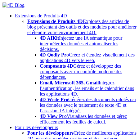
Skip
to
Extensions de Produits 4D
content
Extensions de Produits 4D
Explorez des articles de
blog présentant des outils et des modules pour améliorer
et étendre votre environnement 4D.
4D AIKit
Injectez une IA sémantique pour
interpréter les données et automatiser les
décisions.
4D Qodly Pro
Créez et étendez visuellement des
applications 4D vers le web.
Composants 4D
Gérez et développez des
composants avec un contrôle moderne des
dépendances.
Email, Microsoft 365, Gmail
Intégrez
l’authentification, les emails et le calendrier dans
les applications 4D.
4D Write Pro
Générez des documents pilotés par
les données avec le traitement de texte 4D et
l’assistant IA intégré.
4D View Pro
Visualisez les données et gérez
efficacement les feuilles de calcul.
Pour les développeurs
Pour les développeurs
Créez de meilleures applications
4D avec des modèles pratiques et des analyses