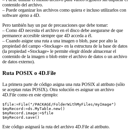
contenido del archivo.
– Puede organizar los archivos como quiera e incluso utilizarlos con
software ajeno a 4D.
Pero también hay un par de precauciones que debe tomar:
– Como 4D necesita el archivo en el disco debe asegurarse de que
permanece accesible siempre que 4D acceda a él.
– Cuando asigne una ruta a una imagen o blob, pase por alto la
propiedad del campo «Stockage» en la estructura de la base de datos
(la propiedad «Stockage» le permite elegir dónde almacenar el
contenido de la imagen o blob entre el archivo de datos o un archivo
de datos externo).
Ruta POSIX o 4D.File
La primera parte de código asigna una ruta POSIX al atributo (sólo
se aceptan rutas POSIX). Otra solución es asignar un archivo
4D.File como en este ejemplo:
$file:=File("/PACKAGE/FolderWithMyFiles/myImage")

$myRecord:=ds.MyTable.new()

$myRecord.image:=$file

$myRecord.save()
Este código asignará la ruta del archivo 4D.File al atributo.