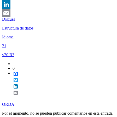
Twitter
LinkedIn
Discuss
Email
Estructura de datos
Idioma
21
v20 R3
0
Facebook
Twitter
LinkedIn
Email
ORDA
Por el momento, no se pueden publicar comentarios en esta entrada.