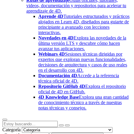
Rutas de aprendizaje
Guías oficiales, tutoriales,
videos, documentación y repositorios para acelerar tu
aprendizaje de 4D.
Aprende 4D
Tutoriales estructurados y prácticos
alojados en Learn 4D, diseñados para guiarte de
principiante a avanzado con lecciones
interactivas.
Novedades en 4D
Explora las novedades de la
última versión LTS y descubre cómo hacen
avanzar tus aplicaciones.
Webinars 4D
Sesiones técnicas dirigidas por
expertos que exploran nuevas funcionalidades,
decisiones de arquitectura y casos de uso reales
en el desarrollo con 4D.
Documentación 4D
Accede a la referencia
técnica oficial de 4D.
Repositorio GitHub 4D
Explora el repositorio
oficial de 4D en GitHub.
4D Knowledge Base
Explora una gran cantidad
de conocimiento técnico a través de nuestras
notas técnicas y consejos.
Categoría