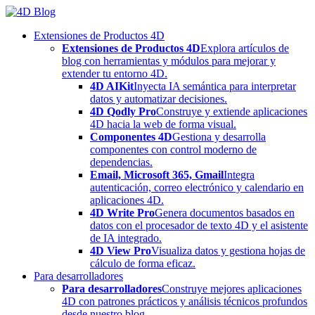
Skip
to
Extensiones de Productos 4D
content
Extensiones de Productos 4D
Explora artículos de
blog con herramientas y módulos para mejorar y
extender tu entorno 4D.
4D AIKit
Inyecta IA semántica para interpretar
datos y automatizar decisiones.
4D Qodly Pro
Construye y extiende aplicaciones
4D hacia la web de forma visual.
Componentes 4D
Gestiona y desarrolla
componentes con control moderno de
dependencias.
Email, Microsoft 365, Gmail
Integra
autenticación, correo electrónico y calendario en
aplicaciones 4D.
4D Write Pro
Genera documentos basados en
datos con el procesador de texto 4D y el asistente
de IA integrado.
4D View Pro
Visualiza datos y gestiona hojas de
cálculo de forma eficaz.
Para desarrolladores
Para desarrolladores
Construye mejores aplicaciones
4D con patrones prácticos y análisis técnicos profundos
desde nuestro blog.