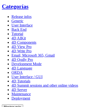
Categorías
Release infos
Generic
User Interface
Back End
Tutorial
4D AIKit
4D Components
4D View Pro
4D Write Pro
Email, Microsoft 365, Gmail
4D Qodly Pro
Development Mode
4D Language
ORDA
User Interface / GUI
4D Tutorials
4D Summit sessions and other online videos
4D Server
Maintenance
Deployment
Mostrar más