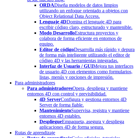
ORDA
Diseña modelos de datos limpios
utilizando un enfoque orientado a objetos con
Object Relational Data Access.
Lenguaje 4D
Domina el lenguaje 4D para
escribir código claro, estructurado y mantenible.
Modo Desarrollo
Estructura proyectos y
colabora de forma eficiente en entornos de
equipo.
Editor de código
Desarrolla más rápido y depura
de forma más inteligente utilizando el editor de
código 4D y las herramientas integradas.
Interfaz de Usuario / GUI
Mejora tus interfaces
de usuario 4D con elementos como formularios,
listas, menús y opciones de impresión.
Para administradores
Para administradores
Opera, despliega y mantiene
entornos 4D con control y previsibilidad.
4D Server
Configura y gestiona entornos 4D
Server de forma fiable.
Mantenimiento
Supervisa, registra y mantiene
entornos 4D estables.
Despliegue
Empaqueta, asegura y despliega
aplicaciones 4D de forma segura.
Rutas de aprendizaje