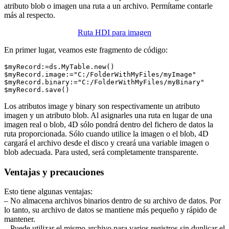
atributo blob o imagen una ruta a un archivo. Permítame contarle
más al respecto.
Ruta HDI para imagen
En primer lugar, veamos este fragmento de código:
$myRecord:=ds.MyTable.new()

$myRecord.image:="C:/FolderWithMyFiles/myImage"

$myRecord.binary:="C:/FolderWithMyFiles/myBinary"

$myRecord.save()
Los atributos image y binary son respectivamente un atributo
imagen y un atributo blob. Al asignarles una ruta en lugar de una
imagen real o blob, 4D sólo pondrá dentro del fichero de datos la
ruta proporcionada. Sólo cuando utilice la imagen o el blob, 4D
cargará el archivo desde el disco y creará una variable imagen o
blob adecuada. Para usted, será completamente transparente.
Ventajas y precauciones
Esto tiene algunas ventajas:
– No almacena archivos binarios dentro de su archivo de datos. Por
lo tanto, su archivo de datos se mantiene más pequeño y rápido de
mantener.
– Puede utilizar el mismo archivo para varios registros sin duplicar el