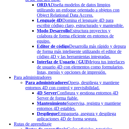
ORDA
Diseña modelos de datos limpios
utilizando un enfoque orientado a objetos con
Object Relational Data Access.
Lenguaje 4D
Domina el lenguaje 4D para
escribir código claro, estructurado y mantenible.
Modo Desarrollo
Estructura proyectos y
colabora de forma eficiente en entornos de
equipo.
Editor de código
Desarrolla más rápido y depura
de forma más inteligente utilizando el editor de
código 4D y las herramientas integradas.
Interfaz de Usuario / GUI
Mejora tus interfaces
de usuario 4D con elementos como formularios,
listas, menús y opciones de impresión.
Para administradores
Para administradores
Opera, despliega y mantiene
entornos 4D con control y previsibilidad.
4D Server
Configura y gestiona entornos 4D
Server de forma fiable.
Mantenimiento
Supervisa, registra y mantiene
entornos 4D estables.
Despliegue
Empaqueta, asegura y despliega
aplicaciones 4D de forma segura.
Rutas de aprendizaje