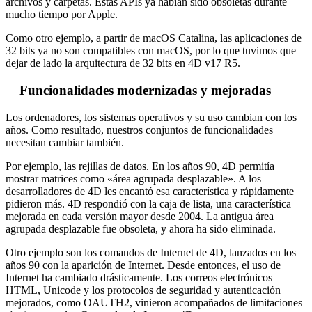
archivos y carpetas. Estas APIs ya habían sido obsoletas durante
mucho tiempo por Apple.
Como otro ejemplo, a partir de macOS Catalina, las aplicaciones de
32 bits ya no son compatibles con macOS, por lo que tuvimos que
dejar de lado la arquitectura de 32 bits en 4D v17 R5.
Funcionalidades modernizadas y mejoradas
Los ordenadores, los sistemas operativos y su uso cambian con los
años. Como resultado, nuestros conjuntos de funcionalidades
necesitan cambiar también.
Por ejemplo, las rejillas de datos. En los años 90, 4D permitía
mostrar matrices como «área agrupada desplazable». A los
desarrolladores de 4D les encantó esa característica y rápidamente
pidieron más. 4D respondió con la caja de lista, una característica
mejorada en cada versión mayor desde 2004. La antigua área
agrupada desplazable fue obsoleta, y ahora ha sido eliminada.
Otro ejemplo son los comandos de Internet de 4D, lanzados en los
años 90 con la aparición de Internet. Desde entonces, el uso de
Internet ha cambiado drásticamente. Los correos electrónicos
HTML, Unicode y los protocolos de seguridad y autenticación
mejorados, como OAUTH2, vinieron acompañados de limitaciones