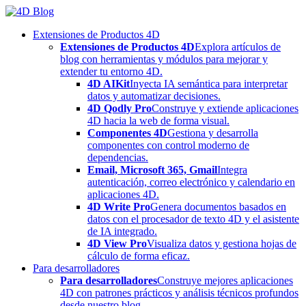
Skip
to
Extensiones de Productos 4D
content
Extensiones de Productos 4D
Explora artículos de
blog con herramientas y módulos para mejorar y
extender tu entorno 4D.
4D AIKit
Inyecta IA semántica para interpretar
datos y automatizar decisiones.
4D Qodly Pro
Construye y extiende aplicaciones
4D hacia la web de forma visual.
Componentes 4D
Gestiona y desarrolla
componentes con control moderno de
dependencias.
Email, Microsoft 365, Gmail
Integra
autenticación, correo electrónico y calendario en
aplicaciones 4D.
4D Write Pro
Genera documentos basados en
datos con el procesador de texto 4D y el asistente
de IA integrado.
4D View Pro
Visualiza datos y gestiona hojas de
cálculo de forma eficaz.
Para desarrolladores
Para desarrolladores
Construye mejores aplicaciones
4D con patrones prácticos y análisis técnicos profundos
desde nuestro blog.