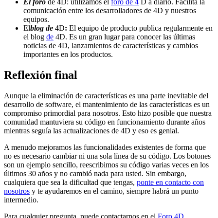
El foro
de 4D: utilizamos el
foro de 4
D a diario. Facilita la
comunicación entre los desarrolladores de 4D y nuestros
equipos.
El
blog de
4D
:
El equipo de producto publica regularmente en
el blog
de
4D. Es un gran lugar para conocer las últimas
noticias de 4D, lanzamientos de características y cambios
importantes en los productos.
Reflexión final
Aunque la eliminación de características es una parte inevitable del
desarrollo de software, el mantenimiento de las características es un
compromiso primordial para nosotros. Esto hizo posible que nuestra
comunidad mantuviera su código en funcionamiento durante años
mientras seguía las actualizaciones de 4D y eso es genial.
A menudo mejoramos las funcionalidades existentes de forma que
no es necesario cambiar ni una sola línea de su código. Los botones
son un ejemplo sencillo, reescribimos su código varias veces en los
últimos 30 años y no cambió nada para usted. Sin embargo,
cualquiera que sea la dificultad que tengas,
ponte en contacto con
nosotros
y te ayudaremos en el camino, siempre habrá un punto
intermedio.
Para cualquier pregunta, puede contactarnos en el
Foro 4D
.