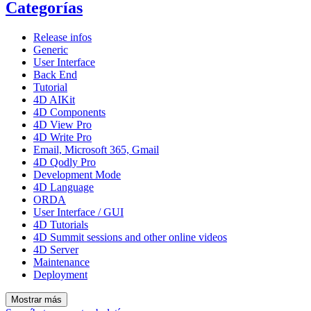
Categorías
Release infos
Generic
User Interface
Back End
Tutorial
4D AIKit
4D Components
4D View Pro
4D Write Pro
Email, Microsoft 365, Gmail
4D Qodly Pro
Development Mode
4D Language
ORDA
User Interface / GUI
4D Tutorials
4D Summit sessions and other online videos
4D Server
Maintenance
Deployment
Mostrar más