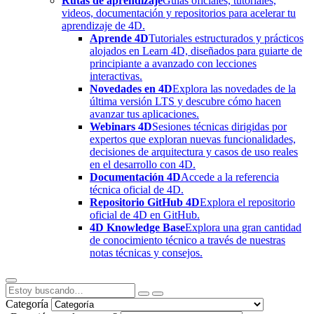
Rutas de aprendizaje
Guías oficiales, tutoriales,
videos, documentación y repositorios para acelerar tu
aprendizaje de 4D.
Aprende 4D
Tutoriales estructurados y prácticos
alojados en Learn 4D, diseñados para guiarte de
principiante a avanzado con lecciones
interactivas.
Novedades en 4D
Explora las novedades de la
última versión LTS y descubre cómo hacen
avanzar tus aplicaciones.
Webinars 4D
Sesiones técnicas dirigidas por
expertos que exploran nuevas funcionalidades,
decisiones de arquitectura y casos de uso reales
en el desarrollo con 4D.
Documentación 4D
Accede a la referencia
técnica oficial de 4D.
Repositorio GitHub 4D
Explora el repositorio
oficial de 4D en GitHub.
4D Knowledge Base
Explora una gran cantidad
de conocimiento técnico a través de nuestras
notas técnicas y consejos.
Categoría