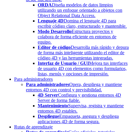
ORDA
Diseña modelos de datos limpios
utilizando un enfoque orientado a objetos con
Object Relational Data Access.
Lenguaje 4D
Domina el lenguaje 4D para
escribir código claro, estructurado y mantenible.
Modo Desarrollo
Estructura proyectos y
colabora de forma eficiente en entornos de
equipo.
Editor de código
Desarrolla más rápido y depura
de forma más inteligente utilizando el editor de
código 4D y las herramientas integradas.
Interfaz de Usuario / GUI
Mejora tus interfaces
de usuario 4D con elementos como formularios,
listas, menús y opciones de impresión.
Para administradores
Para administradores
Opera, despliega y mantiene
entornos 4D con control y previsibilidad.
4D Server
Configura y gestiona entornos 4D
Server de forma fiable.
Mantenimiento
Supervisa, registra y mantiene
entornos 4D estables.
Despliegue
Empaqueta, asegura y despliega
aplicaciones 4D de forma segura.
Rutas de aprendizaje