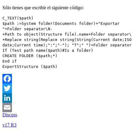
Sólo tienes que escribir el siguiente código:
C_TEXT
(
$path
)
$path
:=
System folder
(
Documents folder
)+"Exportar
"+
Folder separator
\N-
+
Path to object
(
Structure file
).
name
+
Folder separator
\
+
Replace string
(
Replace string
(
String
(
Current date
;
ISO
date
;
Current time
);":";"-"); "T";" ")+
Folder separator
If
(
Test path name
(
$path
)#
Is a folder
)
CREATE FOLDER
(
$path
;*)
End if
ExportStructure
(
$path
)
Facebook
Twitter
LinkedIn
Discuss
Email
v17 R3