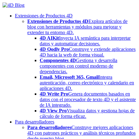
Skip
to
Extensiones de Productos 4D
content
Extensiones de Productos 4D
Explora artículos de
blog con herramientas y módulos para mejorar y
extender tu entorno 4D.
4D AIKit
Inyecta IA semántica para interpretar
datos y automatizar decisiones.
4D Qodly Pro
Construye y extiende aplicaciones
4D hacia la web de forma visual.
Componentes 4D
Gestiona y desarrolla
componentes con control moderno de
dependencias.
Email, Microsoft 365, Gmail
Integra
autenticación, correo electrónico y calendario en
aplicaciones 4D.
4D Write Pro
Genera documentos basados en
datos con el procesador de texto 4D y el asistente
de IA integrado.
4D View Pro
Visualiza datos y gestiona hojas de
cálculo de forma eficaz.
Para desarrolladores
Para desarrolladores
Construye mejores aplicaciones
4D con patrones prácticos y análisis técnicos profundos
desde nuestro blog.