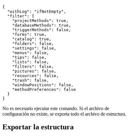
{

  "withLog": "ifNotEmpty",

  "filter": {

    "projectMethods": true,

    "databaseMethods": true,

    "triggerMethods": false,

    "forms": true,

    "catalog": true,

    "folders": false,

    "settings": false,

    "menus": false,

    "tips": false,

    "lists": false,

    "filters": false,

    "pictures": false,

    "resources": false,

    "trash": false,

    "windowPositions": false,

    "methodPreferences": false

  }

No es necesario ejecutar este comando. Si el archivo de
configuración no existe, se exporta todo el archivo de estructura.
Exportar la estructura