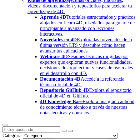
Rutas de aprendizaje
Guías oficiales, tutoriales,
videos, documentación y repositorios para acelerar tu
aprendizaje de 4D.
Aprende 4D
Tutoriales estructurados y prácticos
alojados en Learn 4D, diseñados para guiarte de
principiante a avanzado con lecciones
interactivas.
Novedades en 4D
Explora las novedades de la
última versión LTS y descubre cómo hacen
avanzar tus aplicaciones.
Webinars 4D
Sesiones técnicas dirigidas por
expertos que exploran nuevas funcionalidades,
decisiones de arquitectura y casos de uso reales
en el desarrollo con 4D.
Documentación 4D
Accede a la referencia
técnica oficial de 4D.
Repositorio GitHub 4D
Explora el repositorio
oficial de 4D en GitHub.
4D Knowledge Base
Explora una gran cantidad
de conocimiento técnico a través de nuestras
notas técnicas y consejos.
Categoría