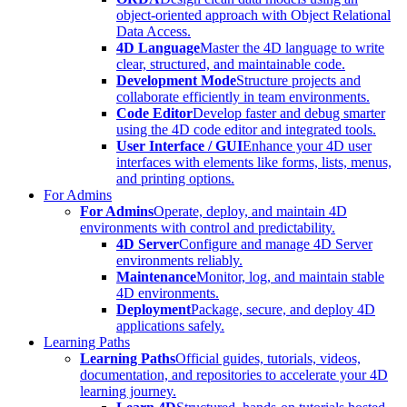
object-oriented approach with Object Relational
Data Access.
4D Language
Master the 4D language to write
clear, structured, and maintainable code.
Development Mode
Structure projects and
collaborate efficiently in team environments.
Code Editor
Develop faster and debug smarter
using the 4D code editor and integrated tools.
User Interface / GUI
Enhance your 4D user
interfaces with elements like forms, lists, menus,
and printing options.
For Admins
For Admins
Operate, deploy, and maintain 4D
environments with control and predictability.
4D Server
Configure and manage 4D Server
environments reliably.
Maintenance
Monitor, log, and maintain stable
4D environments.
Deployment
Package, secure, and deploy 4D
applications safely.
Learning Paths
Learning Paths
Official guides, tutorials, videos,
documentation, and repositories to accelerate your 4D
learning journey.