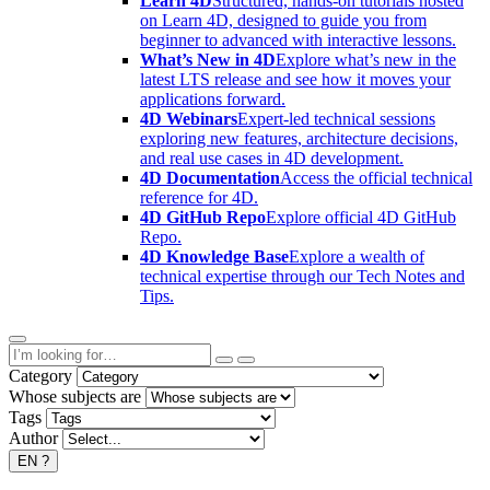
Learn 4D
Structured, hands-on tutorials hosted
on Learn 4D, designed to guide you from
beginner to advanced with interactive lessons.
What’s New in 4D
Explore what’s new in the
latest LTS release and see how it moves your
applications forward.
4D Webinars
Expert-led technical sessions
exploring new features, architecture decisions,
and real use cases in 4D development.
4D Documentation
Access the official technical
reference for 4D.
4D GitHub Repo
Explore official 4D GitHub
Repo.
4D Knowledge Base
Explore a wealth of
technical expertise through our Tech Notes and
Tips.
Category
Whose subjects are
Tags
Author
EN
?