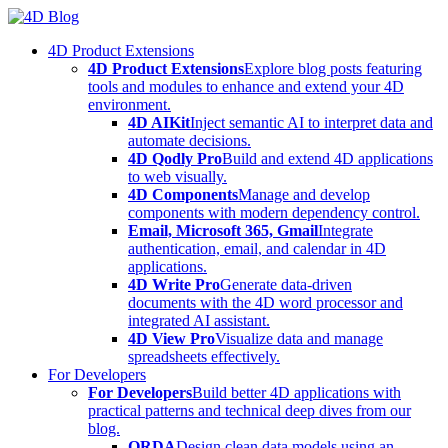
Skip
to
4D Product Extensions
content
4D Product Extensions
Explore blog posts featuring
tools and modules to enhance and extend your 4D
environment.
4D AIKit
Inject semantic AI to interpret data and
automate decisions.
4D Qodly Pro
Build and extend 4D applications
to web visually.
4D Components
Manage and develop
components with modern dependency control.
Email, Microsoft 365, Gmail
Integrate
authentication, email, and calendar in 4D
applications.
4D Write Pro
Generate data-driven
documents with the 4D word processor and
integrated AI assistant.
4D View Pro
Visualize data and manage
spreadsheets effectively.
For Developers
For Developers
Build better 4D applications with
practical patterns and technical deep dives from our
blog.
ORDA
Design clean data models using an