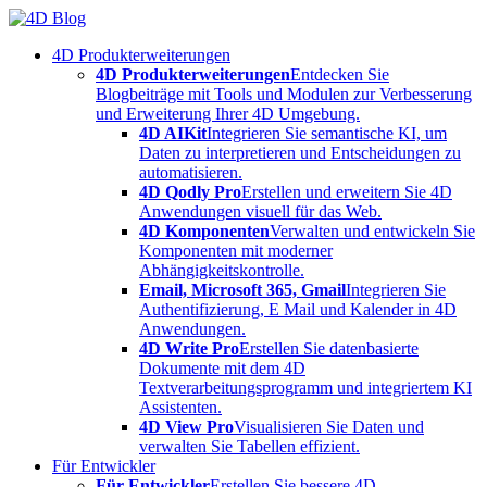
Skip
to
4D Produkterweiterungen
content
4D Produkterweiterungen
Entdecken Sie
Blogbeiträge mit Tools und Modulen zur Verbesserung
und Erweiterung Ihrer 4D Umgebung.
4D AIKit
Integrieren Sie semantische KI, um
Daten zu interpretieren und Entscheidungen zu
automatisieren.
4D Qodly Pro
Erstellen und erweitern Sie 4D
Anwendungen visuell für das Web.
4D Komponenten
Verwalten und entwickeln Sie
Komponenten mit moderner
Abhängigkeitskontrolle.
Email, Microsoft 365, Gmail
Integrieren Sie
Authentifizierung, E Mail und Kalender in 4D
Anwendungen.
4D Write Pro
Erstellen Sie datenbasierte
Dokumente mit dem 4D
Textverarbeitungsprogramm und integriertem KI
Assistenten.
4D View Pro
Visualisieren Sie Daten und
verwalten Sie Tabellen effizient.
Für Entwickler
Für Entwickler
Erstellen Sie bessere 4D