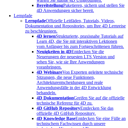
warten Sie stabile 4D Umgebungen.
Bereitstellung
Paketieren, sichern und stellen Sie
4D Anwendungen sicher bereit.
Lernpfade
Lernpfade
Offizielle Leitfäden, Tutorials, Videos,
Dokumentation und Repositories, um Ihre 4D Lernreise
zu beschleunigen.
4D lernen
Strukturierte, praxisnahe Tutorials auf
Learn 4D, die Sie mit interaktiven Lektionen
vom Anfänger bis zum Fortgeschrittenen führen.
Neuigkeiten in 4D
Entdecken Sie die
Neuerungen der neuesten LTS Version und
sehen Sie, wie sie Ihre Anwendungen
voranbringen.
4D Webinare
Von Experten geleitete technische
Sitzungen, die neue Funktionen,
Architekturentscheidungen und reale
Anwendungsfälle in der 4D Entwicklung
behandeln.
4D Dokumentation
Greifen Sie auf die offizielle
technische Referenz für 4D zu.
4D GitHub Repository
Entdecken Sie das
offizielle 4D GitHub Repository.
4D Knowledge Base
Entdecken Sie eine Fülle an
technischem Fachwissen durch unsere