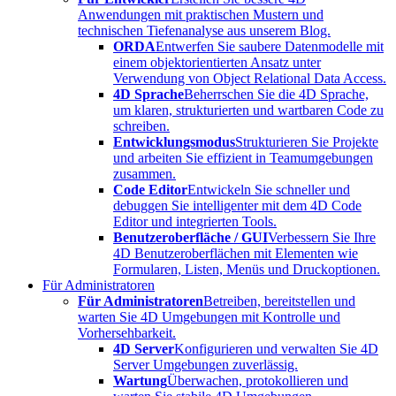
Anwendungen mit praktischen Mustern und
technischen Tiefenanalyse aus unserem Blog.
ORDA
Entwerfen Sie saubere Datenmodelle mit
einem objektorientierten Ansatz unter
Verwendung von Object Relational Data Access.
4D Sprache
Beherrschen Sie die 4D Sprache,
um klaren, strukturierten und wartbaren Code zu
schreiben.
Entwicklungsmodus
Strukturieren Sie Projekte
und arbeiten Sie effizient in Teamumgebungen
zusammen.
Code Editor
Entwickeln Sie schneller und
debuggen Sie intelligenter mit dem 4D Code
Editor und integrierten Tools.
Benutzeroberfläche / GUI
Verbessern Sie Ihre
4D Benutzeroberflächen mit Elementen wie
Formularen, Listen, Menüs und Druckoptionen.
Für Administratoren
Für Administratoren
Betreiben, bereitstellen und
warten Sie 4D Umgebungen mit Kontrolle und
Vorhersehbarkeit.
4D Server
Konfigurieren und verwalten Sie 4D
Server Umgebungen zuverlässig.
Wartung
Überwachen, protokollieren und