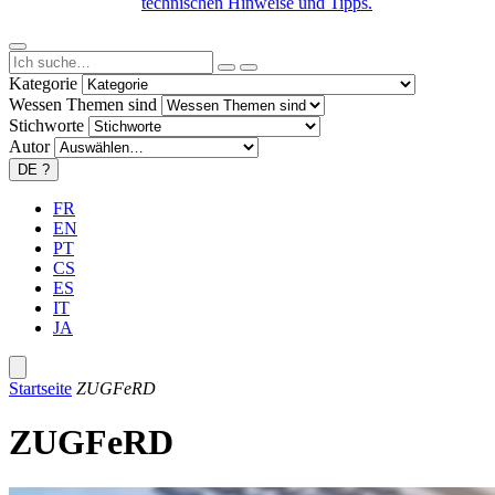
technischen Hinweise und Tipps.
Kategorie
Wessen Themen sind
Stichworte
Autor
DE
?
FR
EN
PT
CS
ES
IT
JA
Startseite
ZUGFeRD
ZUGFeRD