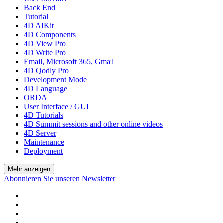
Back End
Tutorial
4D AIKit
4D Components
4D View Pro
4D Write Pro
Email, Microsoft 365, Gmail
4D Qodly Pro
Development Mode
4D Language
ORDA
User Interface / GUI
4D Tutorials
4D Summit sessions and other online videos
4D Server
Maintenance
Deployment
Mehr anzeigen
Abonnieren Sie unseren Newsletter