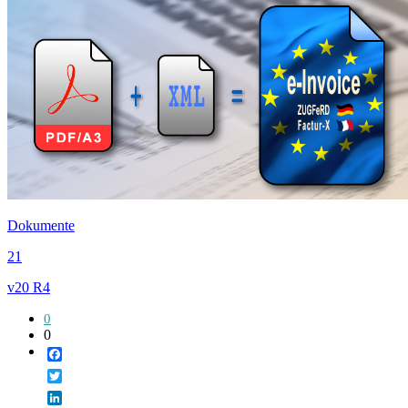
Dokumente
21
v20 R4
0
0
Facebook
Twitter
LinkedIn