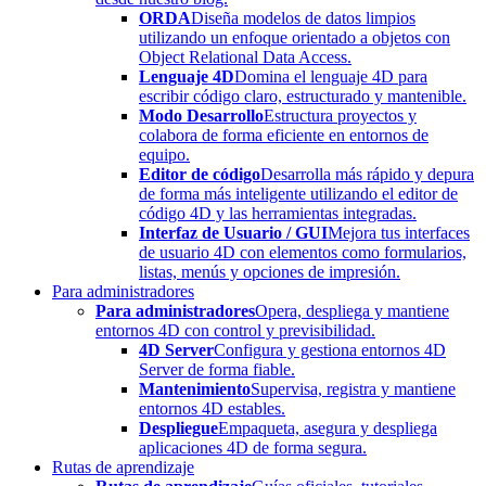
ORDA
Diseña modelos de datos limpios
utilizando un enfoque orientado a objetos con
Object Relational Data Access.
Lenguaje 4D
Domina el lenguaje 4D para
escribir código claro, estructurado y mantenible.
Modo Desarrollo
Estructura proyectos y
colabora de forma eficiente en entornos de
equipo.
Editor de código
Desarrolla más rápido y depura
de forma más inteligente utilizando el editor de
código 4D y las herramientas integradas.
Interfaz de Usuario / GUI
Mejora tus interfaces
de usuario 4D con elementos como formularios,
listas, menús y opciones de impresión.
Para administradores
Para administradores
Opera, despliega y mantiene
entornos 4D con control y previsibilidad.
4D Server
Configura y gestiona entornos 4D
Server de forma fiable.
Mantenimiento
Supervisa, registra y mantiene
entornos 4D estables.
Despliegue
Empaqueta, asegura y despliega
aplicaciones 4D de forma segura.
Rutas de aprendizaje