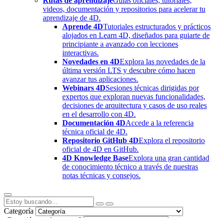
Rutas de aprendizaje
Guías oficiales, tutoriales,
videos, documentación y repositorios para acelerar tu
aprendizaje de 4D.
Aprende 4D
Tutoriales estructurados y prácticos
alojados en Learn 4D, diseñados para guiarte de
principiante a avanzado con lecciones
interactivas.
Novedades en 4D
Explora las novedades de la
última versión LTS y descubre cómo hacen
avanzar tus aplicaciones.
Webinars 4D
Sesiones técnicas dirigidas por
expertos que exploran nuevas funcionalidades,
decisiones de arquitectura y casos de uso reales
en el desarrollo con 4D.
Documentación 4D
Accede a la referencia
técnica oficial de 4D.
Repositorio GitHub 4D
Explora el repositorio
oficial de 4D en GitHub.
4D Knowledge Base
Explora una gran cantidad
de conocimiento técnico a través de nuestras
notas técnicas y consejos.
Categoría