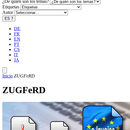
¿De quién son los temas?
Etiquetas
Autor
ES
?
DE
FR
EN
PT
CS
IT
JA
Inicio
ZUGFeRD
ZUGFeRD