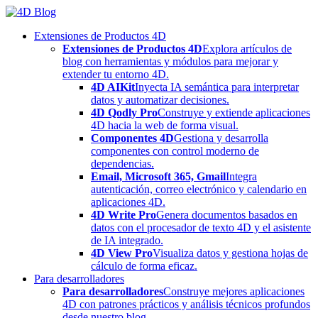
Skip
to
Extensiones de Productos 4D
content
Extensiones de Productos 4D
Explora artículos de
blog con herramientas y módulos para mejorar y
extender tu entorno 4D.
4D AIKit
Inyecta IA semántica para interpretar
datos y automatizar decisiones.
4D Qodly Pro
Construye y extiende aplicaciones
4D hacia la web de forma visual.
Componentes 4D
Gestiona y desarrolla
componentes con control moderno de
dependencias.
Email, Microsoft 365, Gmail
Integra
autenticación, correo electrónico y calendario en
aplicaciones 4D.
4D Write Pro
Genera documentos basados en
datos con el procesador de texto 4D y el asistente
de IA integrado.
4D View Pro
Visualiza datos y gestiona hojas de
cálculo de forma eficaz.
Para desarrolladores
Para desarrolladores
Construye mejores aplicaciones
4D con patrones prácticos y análisis técnicos profundos
desde nuestro blog.