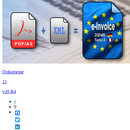
Dokumente
21
v20 R4
0
0
Facebook
Twitter
LinkedIn