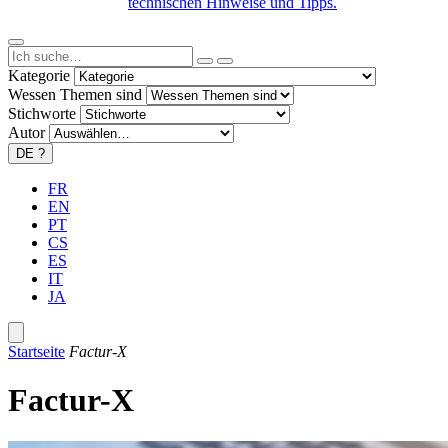
technischen Hinweise und Tipps.
Kategorie
Wessen Themen sind
Stichworte
Autor
DE
?
FR
EN
PT
CS
ES
IT
JA
Startseite
Factur-X
Factur-X