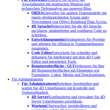
Anwendungen mit praktischen Mustern und
technischen Tiefenanalyse aus unserem Blog.
ORDA
Entwerfen Sie saubere Datenmodelle mit
einem objektorientierten Ansatz unter
Verwendung von Object Relational Data Access.
4D Sprache
Beherrschen Sie die 4D Sprache,
um klaren, strukturierten und wartbaren Code zu
schreiben.
Entwicklungsmodus
Strukturieren Sie Projekte
und arbeiten Sie effizient in Teamumgebungen
zusammen.
Code Editor
Entwickeln Sie schneller und
debuggen Sie intelligenter mit dem 4D Code
Editor und integrierten Tools.
Benutzeroberfläche / GUI
Verbessern Sie Ihre
4D Benutzeroberflächen mit Elementen wie
Formularen, Listen, Menüs und Druckoptionen.
Für Administratoren
Für Administratoren
Betreiben, bereitstellen und
warten Sie 4D Umgebungen mit Kontrolle und
Vorhersehbarkeit.
4D Server
Konfigurieren und verwalten Sie 4D
Server Umgebungen zuverlässig.
Wartung
Überwachen, protokollieren und