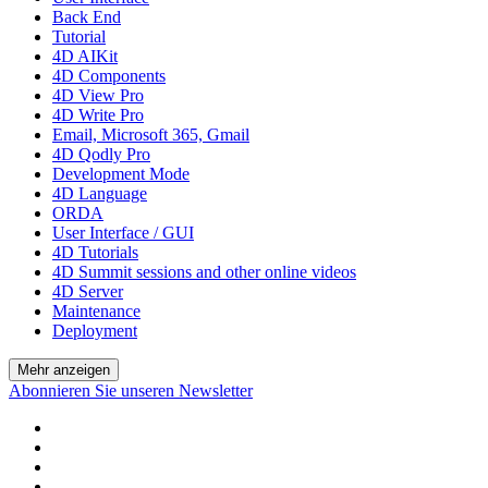
Back End
Tutorial
4D AIKit
4D Components
4D View Pro
4D Write Pro
Email, Microsoft 365, Gmail
4D Qodly Pro
Development Mode
4D Language
ORDA
User Interface / GUI
4D Tutorials
4D Summit sessions and other online videos
4D Server
Maintenance
Deployment
Mehr anzeigen
Abonnieren Sie unseren Newsletter