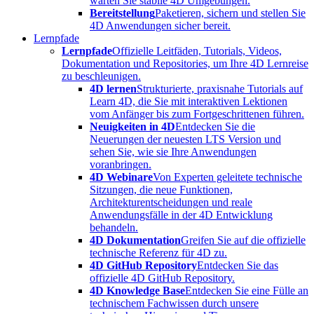
warten Sie stabile 4D Umgebungen.
Bereitstellung
Paketieren, sichern und stellen Sie
4D Anwendungen sicher bereit.
Lernpfade
Lernpfade
Offizielle Leitfäden, Tutorials, Videos,
Dokumentation und Repositories, um Ihre 4D Lernreise
zu beschleunigen.
4D lernen
Strukturierte, praxisnahe Tutorials auf
Learn 4D, die Sie mit interaktiven Lektionen
vom Anfänger bis zum Fortgeschrittenen führen.
Neuigkeiten in 4D
Entdecken Sie die
Neuerungen der neuesten LTS Version und
sehen Sie, wie sie Ihre Anwendungen
voranbringen.
4D Webinare
Von Experten geleitete technische
Sitzungen, die neue Funktionen,
Architekturentscheidungen und reale
Anwendungsfälle in der 4D Entwicklung
behandeln.
4D Dokumentation
Greifen Sie auf die offizielle
technische Referenz für 4D zu.
4D GitHub Repository
Entdecken Sie das
offizielle 4D GitHub Repository.
4D Knowledge Base
Entdecken Sie eine Fülle an
technischem Fachwissen durch unsere