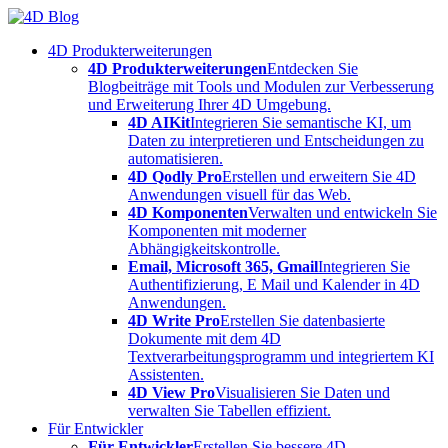
Skip
to
4D Produkterweiterungen
content
4D Produkterweiterungen
Entdecken Sie
Blogbeiträge mit Tools und Modulen zur Verbesserung
und Erweiterung Ihrer 4D Umgebung.
4D AIKit
Integrieren Sie semantische KI, um
Daten zu interpretieren und Entscheidungen zu
automatisieren.
4D Qodly Pro
Erstellen und erweitern Sie 4D
Anwendungen visuell für das Web.
4D Komponenten
Verwalten und entwickeln Sie
Komponenten mit moderner
Abhängigkeitskontrolle.
Email, Microsoft 365, Gmail
Integrieren Sie
Authentifizierung, E Mail und Kalender in 4D
Anwendungen.
4D Write Pro
Erstellen Sie datenbasierte
Dokumente mit dem 4D
Textverarbeitungsprogramm und integriertem KI
Assistenten.
4D View Pro
Visualisieren Sie Daten und
verwalten Sie Tabellen effizient.
Für Entwickler
Für Entwickler
Erstellen Sie bessere 4D