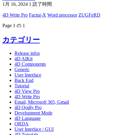
1月 16, 2024
1 読了時間
4D Write Pro
Factur-X
Word processor
ZUGFeRD
Page 1 の 1
カテゴリー
Release infos
4D AIKit
4D Components
Generic
User Interface
Back End
Tutorial
4D View Pro
4D Write Pro
Email, Microsoft 365, Gmail
4D Qodly Pro
Development Mode
4D Language
ORDA
User Interface / GUI
4D Tutorials