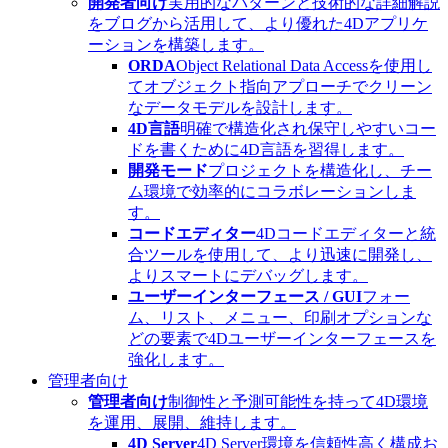
開発者向け
実用的なパターンと技術的な詳細解説
をブログから活用して、より優れた4Dアプリケ
ーションを構築します。
ORDA
Object Relational Data Accessを使用し
てオブジェクト指向アプローチでクリーン
なデータモデルを設計します。
4D言語
明確で構造化され保守しやすいコー
ドを書くために4D言語を習得します。
開発モード
プロジェクトを構造化し、チー
ム環境で効率的にコラボレーションしま
す。
コードエディター
4Dコードエディターと統
合ツールを使用して、より迅速に開発し、
よりスマートにデバッグします。
ユーザーインターフェース / GUI
フォー
ム、リスト、メニュー、印刷オプションな
どの要素で4Dユーザーインターフェースを
強化します。
管理者向け
管理者向け
制御性と予測可能性を持って4D環境
を運用、展開、維持します。
4D Server
4D Server環境を信頼性高く構成お