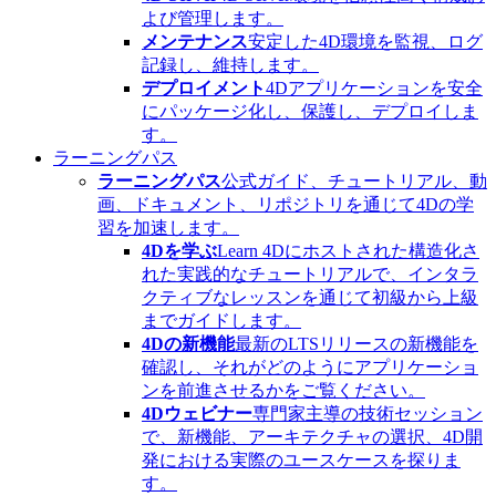
よび管理します。
メンテナンス
安定した4D環境を監視、ログ
記録し、維持します。
デプロイメント
4Dアプリケーションを安全
にパッケージ化し、保護し、デプロイしま
す。
ラーニングパス
ラーニングパス
公式ガイド、チュートリアル、動
画、ドキュメント、リポジトリを通じて4Dの学
習を加速します。
4Dを学ぶ
Learn 4Dにホストされた構造化さ
れた実践的なチュートリアルで、インタラ
クティブなレッスンを通じて初級から上級
までガイドします。
4Dの新機能
最新のLTSリリースの新機能を
確認し、それがどのようにアプリケーショ
ンを前進させるかをご覧ください。
4Dウェビナー
専門家主導の技術セッション
で、新機能、アーキテクチャの選択、4D開
発における実際のユースケースを探りま
す。