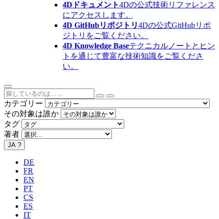
4Dドキュメント
4Dの公式技術リファレンス
にアクセスします。
4D GitHubリポジトリ
4Dの公式GitHubリポ
ジトリをご覧ください。
4D Knowledge Base
テクニカルノートとヒン
トを通じて豊富な技術知識をご覧くださ
い。
カテゴリー
その対象は誰か
タグ
著者
JA
?
DE
FR
EN
PT
CS
ES
IT