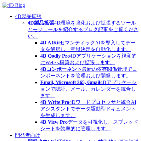
Skip
to
content
4D製品拡張
4D製品拡張
4D環境を強化および拡張するツール
とモジュールを紹介するブログ記事をご覧くださ
い。
4D AIKit
セマンティックAIを導入してデー
タを解釈し、意思決定を自動化します。
4D Qodly Pro
4Dアプリケーションを視覚的
にWebへ構築および拡張します。
4Dコンポーネント
最新の依存関係管理でコ
ンポーネントを管理および開発します。
Email, Microsoft 365, Gmail
4Dアプリケーシ
ョンで認証、メール、カレンダーを統合し
ます。
4D Write Pro
4Dワードプロセッサと統合AI
アシスタントでデータ駆動型ドキュメント
を生成します。
4D View Pro
データを可視化し、スプレッド
シートを効率的に管理します。
開発者向け