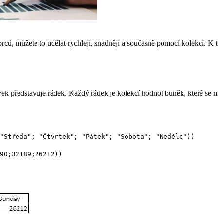
ců, můžete to udělat rychleji, snadněji a současně pomocí kolekcí. K 
ek představuje řádek. Každý řádek je kolekcí hodnot buněk, které se maj
"Středa"; "Čtvrtek"; "Pátek"; "Sobota"; "Neděle"))
90;32189;26212))