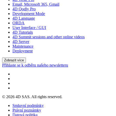
Email, Microsoft 365, Gmail
4D Qodly Pro
Development Mode
4D Language
ORDA
User Interface / GUI
4D Tutorials
4D Summit sessions and other online videos
4D Server
Maintenance
Deployment
Zobrazit více
Přihlaste se k odběru našeho newsletteru
© 2026 4D SAS. All rights reserved.
Smluvní podmínky
Právní poznámky
Datová politika