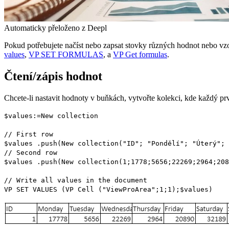
Automaticky přeloženo z Deepl
Pokud potřebujete načíst nebo zapsat stovky různých hodnot nebo vzor
values
,
VP SET FORMULAS
, a
VP Get formulas
.
Čtení/zápis hodnot
Chcete-li nastavit hodnoty v buňkách, vytvořte kolekci, kde každý prv
$values
:=
New collection
// First row
$values
.
push
(
New collection
("ID"; "Pondělí"; "Úterý"; 
// Second row
$values
.
push
(
New collection
(1;1778;5656;22269;2964;208
// Write all values in the document
VP SET VALUES
(
VP Cell
("ViewProArea";1;1);
$values
)