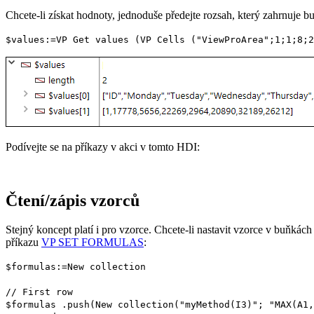
Chcete-li získat hodnoty, jednoduše předejte rozsah, který zahrnuje bu
$values
:=
VP Get values
(
VP Cells
("ViewProArea";1;1;8;2
Podívejte se na příkazy v akci v tomto HDI:
Čtení/zápis vzorců
Stejný koncept platí i pro vzorce. Chcete-li nastavit vzorce v buňká
příkazu
VP SET FORMULAS
:
$formulas
:=
New collection
// First row
$formulas
.
push
(
New collection
("myMethod(I3)"; "MAX(A1,