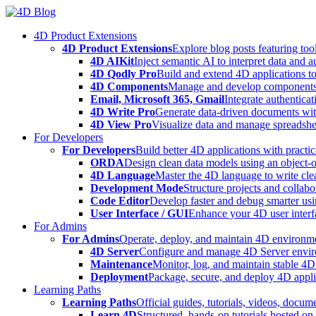
Skip
to
4D Product Extensions
content
4D Product Extensions
Explore blog posts featuring to
4D AIKit
Inject semantic AI to interpret data and 
4D Qodly Pro
Build and extend 4D applications to
4D Components
Manage and develop components
Email, Microsoft 365, Gmail
Integrate authenticat
4D Write Pro
Generate data-driven documents with
4D View Pro
Visualize data and manage spreadshee
For Developers
For Developers
Build better 4D applications with practic
ORDA
Design clean data models using an object-
4D Language
Master the 4D language to write clea
Development Mode
Structure projects and collabo
Code Editor
Develop faster and debug smarter usin
User Interface / GUI
Enhance your 4D user interfa
For Admins
For Admins
Operate, deploy, and maintain 4D environmen
4D Server
Configure and manage 4D Server enviro
Maintenance
Monitor, log, and maintain stable 4
Deployment
Package, secure, and deploy 4D applic
Learning Paths
Learning Paths
Official guides, tutorials, videos, docum
Learn 4D
Structured, hands-on tutorials hosted o