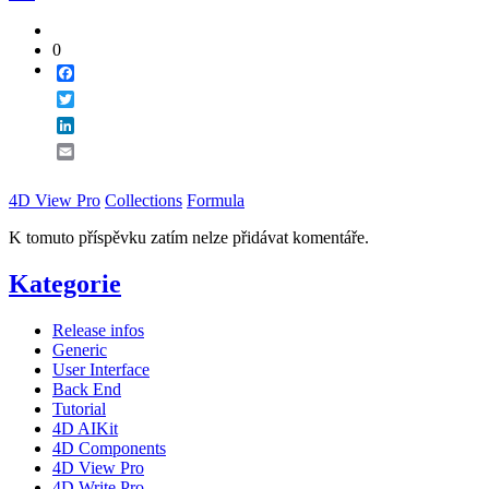
0
Facebook
Twitter
LinkedIn
Email
4D View Pro
Collections
Formula
K tomuto příspěvku zatím nelze přidávat komentáře.
Kategorie
Release infos
Generic
User Interface
Back End
Tutorial
4D AIKit
4D Components
4D View Pro
4D Write Pro