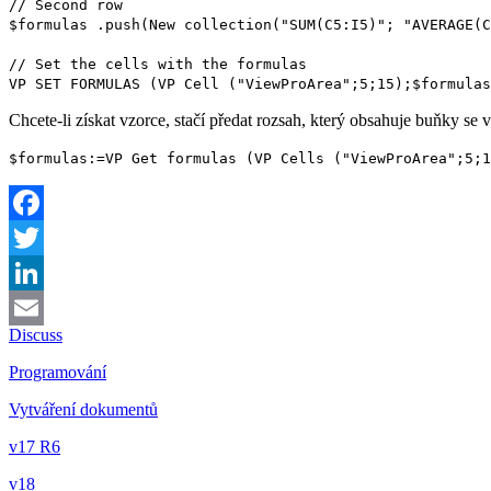
// Second row
$formulas
.
push
(
New collection
("SUM(C5:I5)"; "AVERAGE(C
// Set the cells with the formulas
VP SET FORMULAS
(
VP Cell
("ViewProArea";5;15);
$formulas
Chcete-li získat vzorce, stačí předat rozsah, který obsahuje buňky se 
$
formulas
:=
VP Get formulas
(
VP Cells
("ViewProArea";5;1
Facebook
Twitter
LinkedIn
Discuss
Email
Programování
Vytváření dokumentů
v17 R6
v18