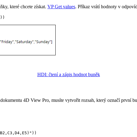
ňky, které chcete získat.
VP Get values
. Příkaz vrátí hodnoty v odpovíd
))
HDI: čtení a zápis hodnot buněk
ch dokumentu 4D View Pro, musíte vytvořit rozsah, který označí první b
B2,C3,D4,E5)"))