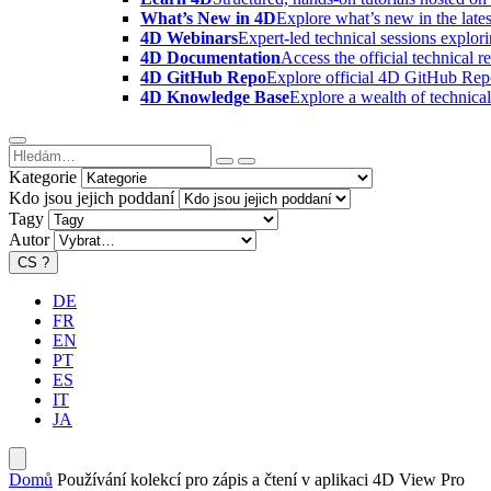
What’s New in 4D
Explore what’s new in the late
4D Webinars
Expert-led technical sessions explor
4D Documentation
Access the official technical r
4D GitHub Repo
Explore official 4D GitHub Rep
4D Knowledge Base
Explore a wealth of technica
Kategorie
Kdo jsou jejich poddaní
Tagy
Autor
CS
?
DE
FR
EN
PT
ES
IT
JA
Domů
Používání kolekcí pro zápis a čtení v aplikaci 4D View Pro