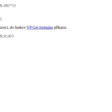
5:I5)"))
)
vzorci, do funkce
VP Get formulas
příkazu:
5;2;3))