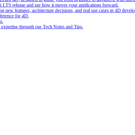
st LTS release and see how it moves your applications forward.
ing new features, architecture decisions, and real use cases in 4D devel
eference for 4D.
o.
l expertise through our Tech Notes and Tips.