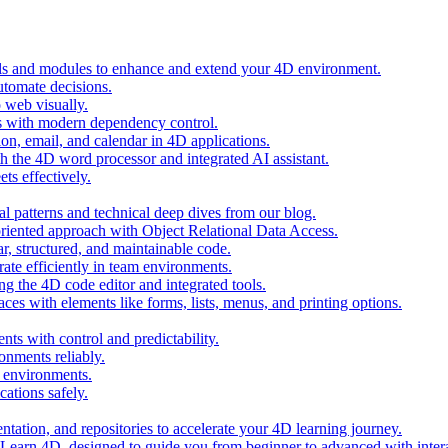
ols and modules to enhance and extend your 4D environment.
automate decisions.
 web visually.
 with modern dependency control.
ion, email, and calendar in 4D applications.
 the 4D word processor and integrated AI assistant.
ts effectively.
al patterns and technical deep dives from our blog.
oriented approach with Object Relational Data Access.
r, structured, and maintainable code.
rate efficiently in team environments.
g the 4D code editor and integrated tools.
ces with elements like forms, lists, menus, and printing options.
ts with control and predictability.
nments reliably.
D environments.
ations safely.
entation, and repositories to accelerate your 4D learning journey.
n Learn 4D, designed to guide you from beginner to advanced with intera