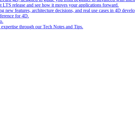
st LTS release and see how it moves your applications forward.
ing new features, architecture decisions, and real use cases in 4D devel
eference for 4D.
o.
l expertise through our Tech Notes and Tips.