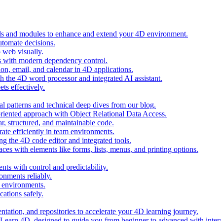
ols and modules to enhance and extend your 4D environment.
automate decisions.
 web visually.
 with modern dependency control.
ion, email, and calendar in 4D applications.
 the 4D word processor and integrated AI assistant.
ts effectively.
al patterns and technical deep dives from our blog.
oriented approach with Object Relational Data Access.
r, structured, and maintainable code.
rate efficiently in team environments.
g the 4D code editor and integrated tools.
ces with elements like forms, lists, menus, and printing options.
ts with control and predictability.
nments reliably.
D environments.
ations safely.
entation, and repositories to accelerate your 4D learning journey.
n Learn 4D, designed to guide you from beginner to advanced with intera