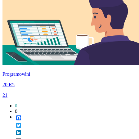
Programování
20 R5
21
0
0
Facebook
Twitter
LinkedIn