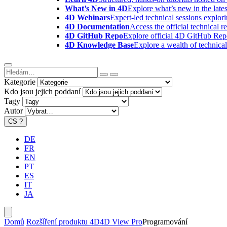
What’s New in 4D
Explore what’s new in the late
4D Webinars
Expert-led technical sessions explor
4D Documentation
Access the official technical r
4D GitHub Repo
Explore official 4D GitHub Rep
4D Knowledge Base
Explore a wealth of technica
Kategorie
Kdo jsou jejich poddaní
Tagy
Autor
CS
?
DE
FR
EN
PT
ES
IT
JA
Domů
Rozšíření produktu 4D
4D View Pro
Programování