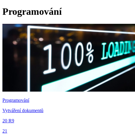
Programování
Programování
Vytváření dokumentů
20 R9
21