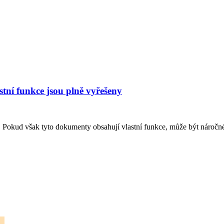
stní funkce jsou plně vyřešeny
Pokud však tyto dokumenty obsahují vlastní funkce, může být náročné u