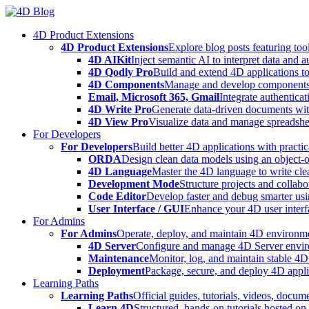
Skip
to
4D Product Extensions
content
4D Product Extensions
Explore blog posts featuring to
4D AIKit
Inject semantic AI to interpret data and 
4D Qodly Pro
Build and extend 4D applications to
4D Components
Manage and develop components
Email, Microsoft 365, Gmail
Integrate authenticat
4D Write Pro
Generate data-driven documents with
4D View Pro
Visualize data and manage spreadshee
For Developers
For Developers
Build better 4D applications with practic
ORDA
Design clean data models using an object-
4D Language
Master the 4D language to write clea
Development Mode
Structure projects and collabo
Code Editor
Develop faster and debug smarter usin
User Interface / GUI
Enhance your 4D user interfa
For Admins
For Admins
Operate, deploy, and maintain 4D environmen
4D Server
Configure and manage 4D Server enviro
Maintenance
Monitor, log, and maintain stable 4
Deployment
Package, secure, and deploy 4D applic
Learning Paths
Learning Paths
Official guides, tutorials, videos, docum
Learn 4D
Structured, hands-on tutorials hosted o