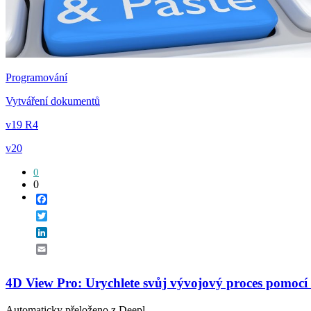
Programování
Vytváření dokumentů
v19 R4
v20
0
0
Facebook
Twitter
LinkedIn
Email
4D View Pro: Urychlete svůj vývojový proces pomocí
Automaticky přeloženo z Deepl