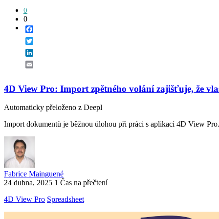
0
0
Facebook
Twitter
LinkedIn
Email
4D View Pro: Import zpětného volání zajišťuje, že vla
Automaticky přeloženo z Deepl
Import dokumentů je běžnou úlohou při práci s aplikací 4D View Pro. 
Fabrice Mainguené
24 dubna, 2025
1 Čas na přečtení
4D View Pro
Spreadsheet