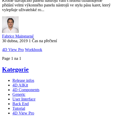
Kromě stávajícího panelu nástrojů vám s hrdostí oznamujeme
přidání velmi výkonného panelu nástrojů ve stylu pásu karet, který
vylepšuje uživatelské ro...
Fabrice Mainguené
30 dubna, 2019
1 Čas na přečtení
4D View Pro
Workbook
Page 1 na 1
Kategorie
Release infos
4D AIKit
4D Components
Generic
User Interface
Back End
Tutorial
4D View Pro