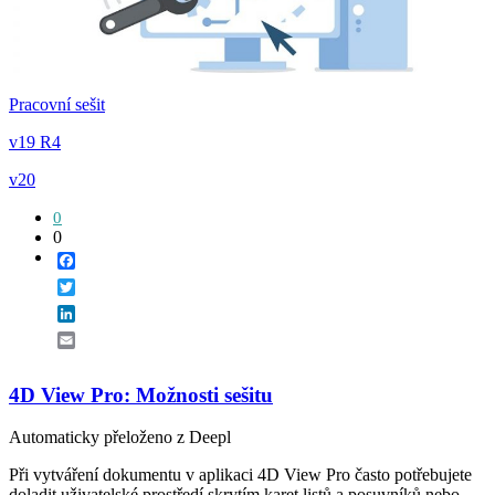
Pracovní sešit
v19 R4
v20
0
0
Facebook
Twitter
LinkedIn
Email
4D View Pro: Možnosti sešitu
Automaticky přeloženo z Deepl
Při vytváření dokumentu v aplikaci 4D View Pro často potřebujete
doladit uživatelské prostředí skrytím karet listů a posuvníků nebo