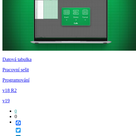
Datová tabulka
Pracovní sešit
Programování
v18 R2
v19
0
0
Facebook
Twitter