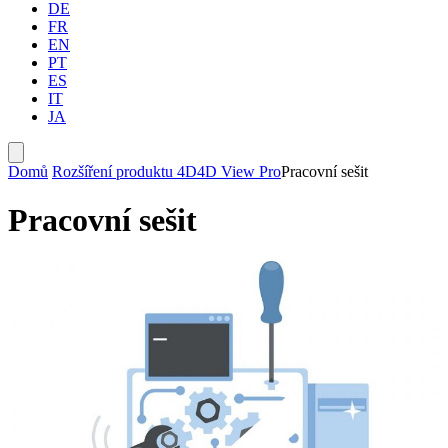
DE
FR
EN
PT
ES
IT
JA
Domů
Rozšíření produktu 4D
4D View Pro
Pracovní sešit
Pracovní sešit