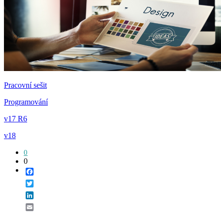
Pracovní sešit
Programování
v17 R6
v18
0
0
Facebook
Twitter
LinkedIn
Email