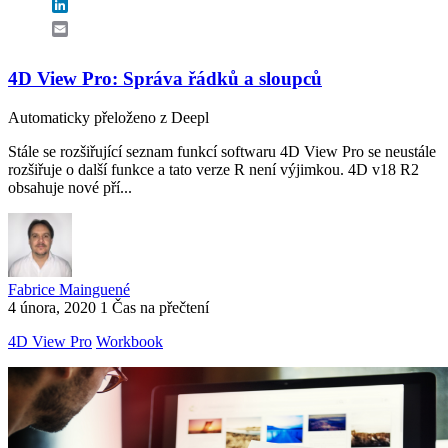
LinkedIn
Email
4D View Pro: Správa řádků a sloupců
Automaticky přeloženo z Deepl
Stále se rozšiřující seznam funkcí softwaru 4D View Pro se neustále
rozšiřuje o další funkce a tato verze R není výjimkou. 4D v18 R2
obsahuje nové pří...
Fabrice Mainguené
4 února, 2020
1 Čas na přečtení
4D View Pro
Workbook