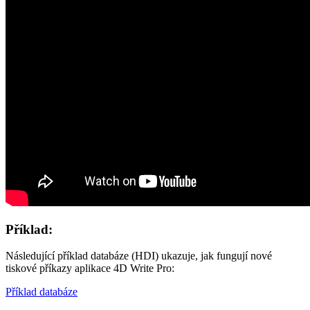
Příklad:
Následující příklad databáze (HDI) ukazuje, jak fungují nové
tiskové příkazy aplikace 4D Write Pro:
Příklad databáze