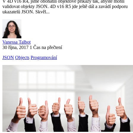
V 4D v16 R4, jsme obohatili objektové příkazy tak, abyste mohli
validovat objekty JSON. 4D v16 R5 jde ještě dál a zavádí podporu
ukazatelů JSON. Skvěl...
Vanessa Talbot
30 října, 2017
1 Čas na přečtení
JSON
Objects
Programování