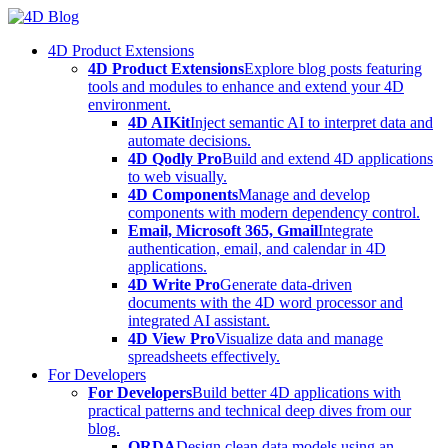
Skip
to
4D Product Extensions
content
4D Product Extensions
Explore blog posts featuring
tools and modules to enhance and extend your 4D
environment.
4D AIKit
Inject semantic AI to interpret data and
automate decisions.
4D Qodly Pro
Build and extend 4D applications
to web visually.
4D Components
Manage and develop
components with modern dependency control.
Email, Microsoft 365, Gmail
Integrate
authentication, email, and calendar in 4D
applications.
4D Write Pro
Generate data-driven
documents with the 4D word processor and
integrated AI assistant.
4D View Pro
Visualize data and manage
spreadsheets effectively.
For Developers
For Developers
Build better 4D applications with
practical patterns and technical deep dives from our
blog.
ORDA
Design clean data models using an