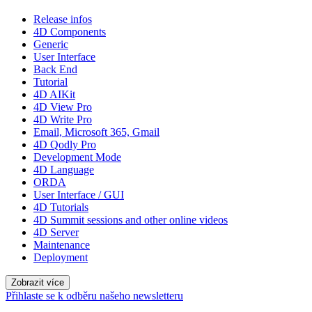
Release infos
4D Components
Generic
User Interface
Back End
Tutorial
4D AIKit
4D View Pro
4D Write Pro
Email, Microsoft 365, Gmail
4D Qodly Pro
Development Mode
4D Language
ORDA
User Interface / GUI
4D Tutorials
4D Summit sessions and other online videos
4D Server
Maintenance
Deployment
Zobrazit více
Přihlaste se k odběru našeho newsletteru