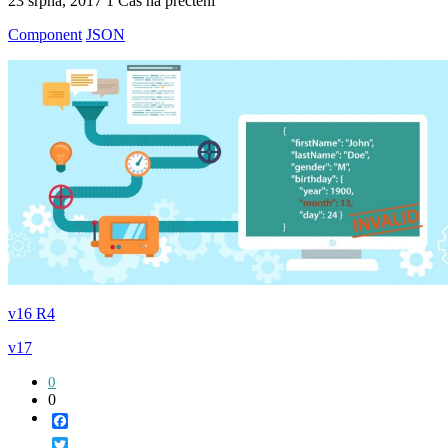
23 srpna, 2017
1 Čas na přečtení
Component
JSON
v16 R4
v17
0
0
Facebook
Twitter