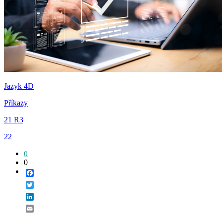
Jazyk 4D
Příkazy
21 R3
22
0
0
Facebook
Twitter
LinkedIn
Email