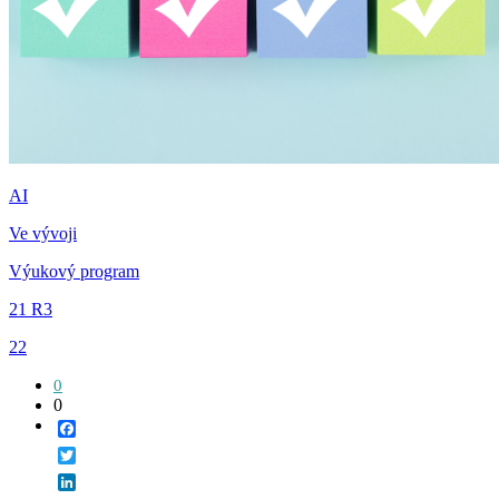
AI
Ve vývoji
Výukový program
21 R3
22
0
0
Facebook
Twitter
LinkedIn