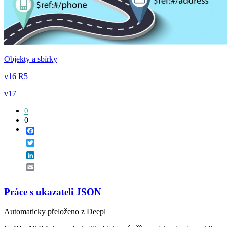
Objekty a sbírky
v16 R5
v17
0
0
Facebook
Twitter
LinkedIn
Email
Práce s ukazateli JSON
Automaticky přeloženo z Deepl