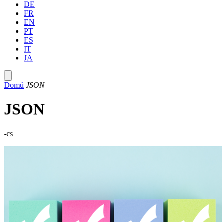
DE
FR
EN
PT
ES
IT
JA
Domů
JSON
JSON
-cs