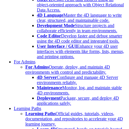
object-oriented approach with Object Relational
Data Access.
4D Language
Master the 4D language to write
clear, structured, and maintainable code.
Development Mode
Structure projects and
collaborate efficiently in team environments.
Code Editor
Develop faster and debug smarter
using the 4D code editor and integrated tools.
User Interface / GUI
Enhance your 4D user
interfaces with elements like forms, lists, menus,
and printing options.
For Admins
For Admins
Operate, deploy, and maintain 4D
environments with control and predictability.
4D Server
Configure and manage 4D Server
environments reliably.
Maintenance
Monitor, log, and maintain stable
4D environments.
Deployment
Package, secure, and deploy 4D
applications safely.
Learning Paths
Learning Paths
Official guides, tutorials, videos,
documentation, and repositories to accelerate your 4D
learning journey.