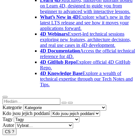
Learn 4D
Structured, hands-on tutorials hosted
on Learn 4D, designed to guide you from
beginner to advanced with interactive lessons.
What’s New in 4D
Explore what’s new in the
latest LTS release and see how it moves your
applications forward.
4D Webinars
Expert-led technical sessions
exploring new features, architecture decisions,
and real use cases in 4D development.
4D Documentation
Access the official technical
reference for 4D.
4D GitHub Repo
Explore official 4D GitHub
Repo.
4D Knowledge Base
Explore a wealth of
technical expertise through our Tech Notes and
Tips.
Kategorie
Kdo jsou jejich poddaní
Tagy
Autor
CS
?