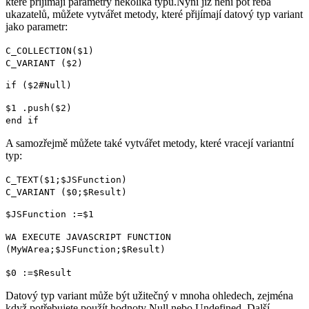
které přijímají parametry několika typů.
Nyní již není pot
řeba
ukazatelů, můžete vytvářet metody, které přijímají datový typ variant
jako parametr:
C_COLLECTION
(
$1
)
C_VARIANT
(
$2
)
if
(
$2
#
Null
)
$1
.
push
(
$2
)
end if
A samozřejmě můžete také vytvářet metody, které vracejí variantní
typ:
C_TEXT
(
$1
;
$JSFunction
)
C_VARIANT
(
$0
;
$Result
)
$JSFunction
:=
$1
WA EXECUTE JAVASCRIPT FUNCTION
(
MyWArea
;
$JSFunction
;
$Result
)
$0
:=
$Result
Datový typ variant může být užitečný v mnoha ohledech, zejména
když potřebujete použít hodnoty Null nebo Undefined. Další