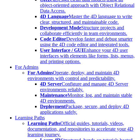
object-oriented approach with Object Relational
Data Access.
4D Language
Master the 4D language to write
clear, structured, and maintainable code.
Development Mode
Structure projects and
collaborate efficiently in team environments.
Code Editor
Develop faster and debug smarter
using the 4D code editor and integrated tools.
User Interface / GUI
Enhance your 4D user
interfaces with elements like forms, lists, menus,
and printing options.
For Admins
For Admins
Operate, deploy, and maintain 4D
environments with control and predictability.
4D Server
Configure and manage 4D Server
environments reliably.
Maintenance
Monitor, log, and maintain stable
4D environments.
Deployment
Package, secure, and deploy 4D
applications safely.
Learning Paths
Learning Paths
Official guides, tutorials, videos,
documentation, and repositories to accelerate your 4D
learning journey.