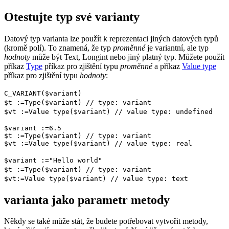
Otestujte typ své varianty
Datový typ varianta lze použít k reprezentaci jiných datových typů
(kromě polí). To znamená, že typ
proměnné
je variantní, ale typ
hodnoty
může být Text, Longint nebo jiný platný typ. Můžete použít
příkaz
Type
příkaz pro zjištění typu
proměnné
a příkaz
Value type
příkaz pro zjištění typu
hodnoty
:
C_VARIANT
(
$variant
)
$t
:=
Type
(
$variant
)
// type: variant
$vt
:=
Value type
(
$variant
)
// value type: undefined
$variant
:=6.5
$t
:=
Type
(
$variant
)
// type: variant
$vt
:=
Value type
(
$variant
)
// value type: real
$variant
:="Hello world"
$t
:=
Type
(
$variant
)
// type: variant
$vt
:=
Value type
(
$variant
)
// value type: text
varianta jako parametr metody
Někdy se také může stát, že budete potřebovat vytvořit metody,