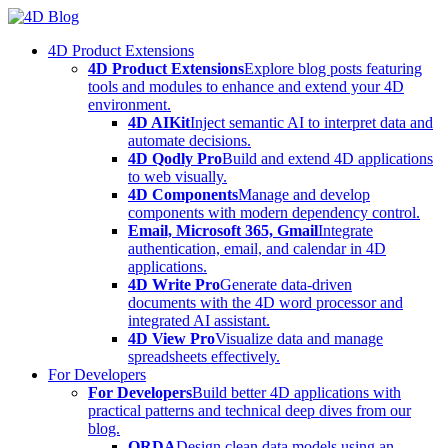
Skip
to
4D Product Extensions
content
4D Product Extensions
Explore blog posts featuring
tools and modules to enhance and extend your 4D
environment.
4D AIKit
Inject semantic AI to interpret data and
automate decisions.
4D Qodly Pro
Build and extend 4D applications
to web visually.
4D Components
Manage and develop
components with modern dependency control.
Email, Microsoft 365, Gmail
Integrate
authentication, email, and calendar in 4D
applications.
4D Write Pro
Generate data-driven
documents with the 4D word processor and
integrated AI assistant.
4D View Pro
Visualize data and manage
spreadsheets effectively.
For Developers
For Developers
Build better 4D applications with
practical patterns and technical deep dives from our
blog.
ORDA
Design clean data models using an