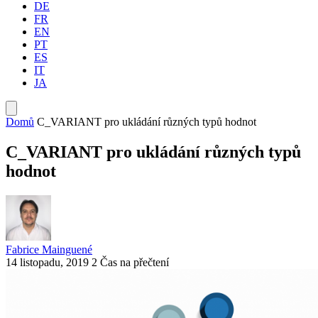
DE
FR
EN
PT
ES
IT
JA
Domů
C_VARIANT pro ukládání různých typů hodnot
C_VARIANT pro ukládání různých typů
hodnot
Fabrice Mainguené
14 listopadu, 2019
2 Čas na přečtení