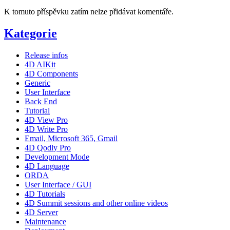
K tomuto příspěvku zatím nelze přidávat komentáře.
Kategorie
Release infos
4D AIKit
4D Components
Generic
User Interface
Back End
Tutorial
4D View Pro
4D Write Pro
Email, Microsoft 365, Gmail
4D Qodly Pro
Development Mode
4D Language
ORDA
User Interface / GUI
4D Tutorials
4D Summit sessions and other online videos
4D Server
Maintenance