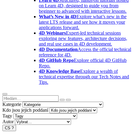
Learn 4D
Structured, hands-on tutorials hosted
on Learn 4D, designed to guide you from
beginner to advanced with interactive lessons.
What’s New in 4D
Explore what’s new in the
latest LTS release and see how it moves your
applications forward.
4D Webinars
Expert-led technical sessions
exploring new features, architecture decisions,
and real use cases in 4D development.
4D Documentation
Access the official technical
reference for 4D.
4D GitHub Repo
Explore official 4D GitHub
Repo.
4D Knowledge Base
Explore a wealth of
technical expertise through our Tech Notes and
Tips.
Kategorie
Kdo jsou jejich poddaní
Tagy
Autor
CS
?