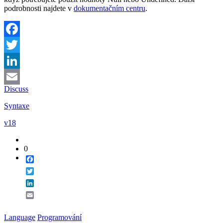
podrobnosti najdete v
dokumentačním centru
.
Facebook
Twitter
LinkedIn
Discuss
Email
Syntaxe
v18
0
Facebook
Twitter
LinkedIn
Email
Language
Programování