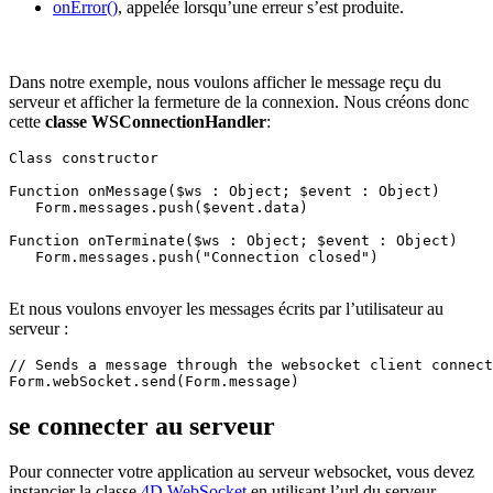
onError
()
, appelée lorsqu’une erreur s’est produite.
Dans notre exemple, nous voulons afficher le message reçu du
serveur et afficher la fermeture de la connexion. Nous créons donc
cette
classe WSConnectionHandler
:
Class constructor

Function onMessage($ws : Object; $event : Object)

   Form.messages.push($event.data)

Function onTerminate($ws : Object; $event : Object)

   Form.messages.push("Connection closed")

Et nous voulons envoyer les messages écrits par l’utilisateur au
serveur :
// Sends a message through the websocket client connect
Form.webSocket.send(Form.message)
se connecter au serveur
Pour connecter votre application au serveur websocket, vous devez
instancier la classe
4D
.
WebSocket
en utilisant l’url du serveur