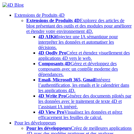
Skip
to
Extensions de Produits 4D
content
Extensions de Produits 4D
Explorez des articles de
blog présentant des outils et des modules pour améliorer
et étendre votre environnement 4D.
4D AIKit
Injectez une IA sémantique pour
interpréter les données et automatiser les
décisions.
4D Qodly Pro
Créez et étendez visuellement des
applications 4D vers le web.
Composants 4D
Gérez et développez des
composants avec un contrôle moderne des
dépendances.
Email, Microsoft 365, Gmail
Intégrez
l’authentification, les emails et le calendrier dans
les applications 4D.
4D Write Pro
Générez des documents pilotés par
les données avec le traitement de texte 4D et
l’assistant IA intégré.
4D View Pro
Visualisez les données et gérez
efficacement les feuilles de calcul.
Pour les développeurs
Pour les développeurs
Créez de meilleures applications
4D avec des modèles pratiques et des analyses