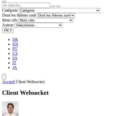
Catégorie
Dont les thèmes sont
Mots clés
Auteur
FR
?
DE
EN
PT
CS
ES
IT
JA
Accueil
Client Websocket
Client Websocket