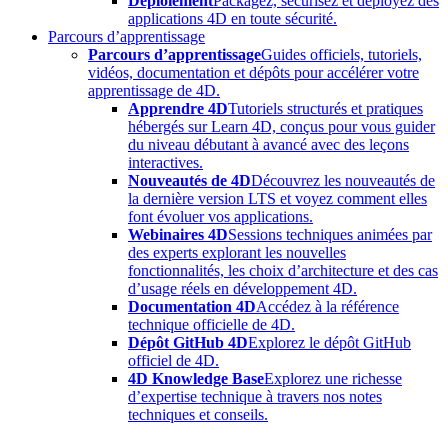
Déploiement
Packagez, sécurisez et déployez des
applications 4D en toute sécurité.
Parcours d’apprentissage
Parcours d’apprentissage
Guides officiels, tutoriels,
vidéos, documentation et dépôts pour accélérer votre
apprentissage de 4D.
Apprendre 4D
Tutoriels structurés et pratiques
hébergés sur Learn 4D, conçus pour vous guider
du niveau débutant à avancé avec des leçons
interactives.
Nouveautés de 4D
Découvrez les nouveautés de
la dernière version LTS et voyez comment elles
font évoluer vos applications.
Webinaires 4D
Sessions techniques animées par
des experts explorant les nouvelles
fonctionnalités, les choix d’architecture et des cas
d’usage réels en développement 4D.
Documentation 4D
Accédez à la référence
technique officielle de 4D.
Dépôt GitHub 4D
Explorez le dépôt GitHub
officiel de 4D.
4D Knowledge Base
Explorez une richesse
d’expertise technique à travers nos notes
techniques et conseils.