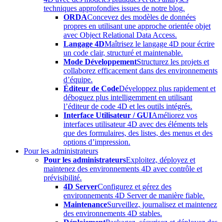
techniques approfondies issues de notre blog.
ORDA
Concevez des modèles de données
propres en utilisant une approche orientée objet
avec Object Relational Data Access.
Langage 4D
Maîtrisez le langage 4D pour écrire
un code clair, structuré et maintenable.
Mode Développement
Structurez les projets et
collaborez efficacement dans des environnements
d’équipe.
Éditeur de Code
Développez plus rapidement et
déboguez plus intelligemment en utilisant
l’éditeur de code 4D et les outils intégrés.
Interface Utilisateur / GUI
Améliorez vos
interfaces utilisateur 4D avec des éléments tels
que des formulaires, des listes, des menus et des
options d’impression.
Pour les administrateurs
Pour les administrateurs
Exploitez, déployez et
maintenez des environnements 4D avec contrôle et
prévisibilité.
4D Server
Configurez et gérez des
environnements 4D Server de manière fiable.
Maintenance
Surveillez, journalisez et maintenez
des environnements 4D stables.