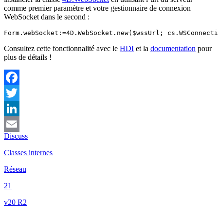
comme premier paramètre et votre gestionnaire de connexion
WebSocket dans le second :
Form.webSocket:=4D.WebSocket.new($wssUrl; cs.WSConnecti
Consultez cette fonctionnalité avec le
HDI
et la
documentation
pour
plus de détails !
Facebook
Twitter
LinkedIn
Discuss
Email
Classes internes
Réseau
21
v20 R2