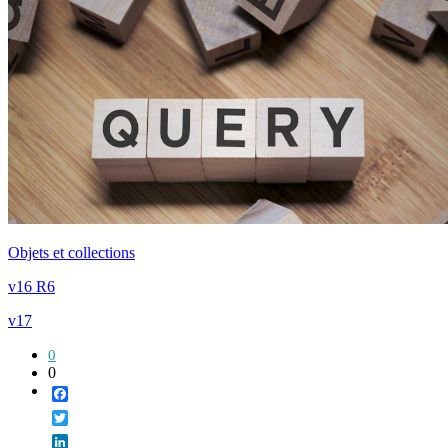
Objets et collections
v16 R6
v17
0
0
Facebook
Twitter
LinkedIn