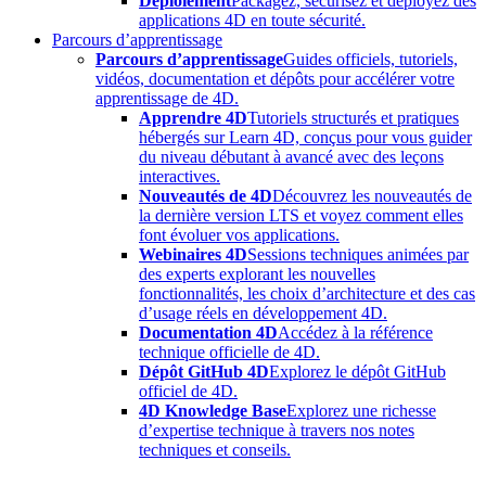
Déploiement
Packagez, sécurisez et déployez des
applications 4D en toute sécurité.
Parcours d’apprentissage
Parcours d’apprentissage
Guides officiels, tutoriels,
vidéos, documentation et dépôts pour accélérer votre
apprentissage de 4D.
Apprendre 4D
Tutoriels structurés et pratiques
hébergés sur Learn 4D, conçus pour vous guider
du niveau débutant à avancé avec des leçons
interactives.
Nouveautés de 4D
Découvrez les nouveautés de
la dernière version LTS et voyez comment elles
font évoluer vos applications.
Webinaires 4D
Sessions techniques animées par
des experts explorant les nouvelles
fonctionnalités, les choix d’architecture et des cas
d’usage réels en développement 4D.
Documentation 4D
Accédez à la référence
technique officielle de 4D.
Dépôt GitHub 4D
Explorez le dépôt GitHub
officiel de 4D.
4D Knowledge Base
Explorez une richesse
d’expertise technique à travers nos notes
techniques et conseils.