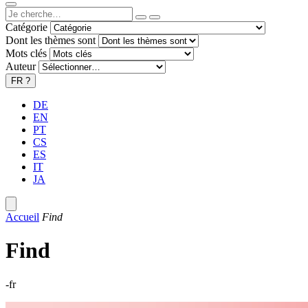
Catégorie
Dont les thèmes sont
Mots clés
Auteur
FR
?
DE
EN
PT
CS
ES
IT
JA
Accueil
Find
Find
-fr