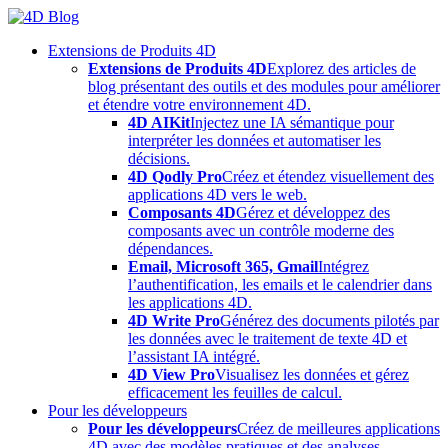
Skip
to
Extensions de Produits 4D
content
Extensions de Produits 4D
Explorez des articles de
blog présentant des outils et des modules pour améliorer
et étendre votre environnement 4D.
4D AIKit
Injectez une IA sémantique pour
interpréter les données et automatiser les
décisions.
4D Qodly Pro
Créez et étendez visuellement des
applications 4D vers le web.
Composants 4D
Gérez et développez des
composants avec un contrôle moderne des
dépendances.
Email, Microsoft 365, Gmail
Intégrez
l’authentification, les emails et le calendrier dans
les applications 4D.
4D Write Pro
Générez des documents pilotés par
les données avec le traitement de texte 4D et
l’assistant IA intégré.
4D View Pro
Visualisez les données et gérez
efficacement les feuilles de calcul.
Pour les développeurs
Pour les développeurs
Créez de meilleures applications
4D avec des modèles pratiques et des analyses