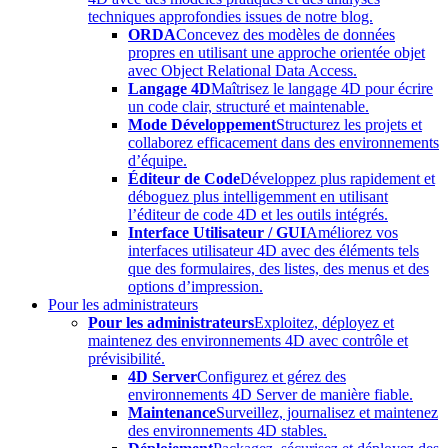
techniques approfondies issues de notre blog.
ORDA
Concevez des modèles de données
propres en utilisant une approche orientée objet
avec Object Relational Data Access.
Langage 4D
Maîtrisez le langage 4D pour écrire
un code clair, structuré et maintenable.
Mode Développement
Structurez les projets et
collaborez efficacement dans des environnements
d’équipe.
Éditeur de Code
Développez plus rapidement et
déboguez plus intelligemment en utilisant
l’éditeur de code 4D et les outils intégrés.
Interface Utilisateur / GUI
Améliorez vos
interfaces utilisateur 4D avec des éléments tels
que des formulaires, des listes, des menus et des
options d’impression.
Pour les administrateurs
Pour les administrateurs
Exploitez, déployez et
maintenez des environnements 4D avec contrôle et
prévisibilité.
4D Server
Configurez et gérez des
environnements 4D Server de manière fiable.
Maintenance
Surveillez, journalisez et maintenez
des environnements 4D stables.