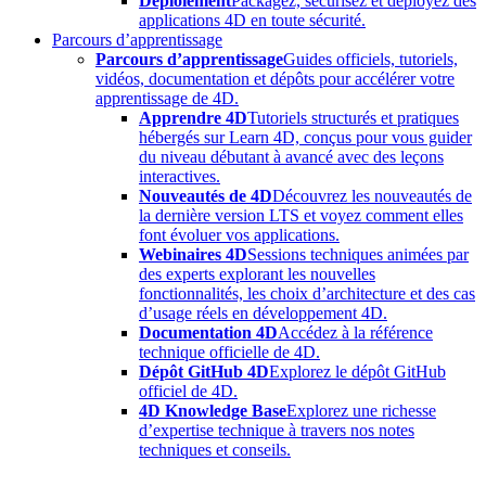
Déploiement
Packagez, sécurisez et déployez des
applications 4D en toute sécurité.
Parcours d’apprentissage
Parcours d’apprentissage
Guides officiels, tutoriels,
vidéos, documentation et dépôts pour accélérer votre
apprentissage de 4D.
Apprendre 4D
Tutoriels structurés et pratiques
hébergés sur Learn 4D, conçus pour vous guider
du niveau débutant à avancé avec des leçons
interactives.
Nouveautés de 4D
Découvrez les nouveautés de
la dernière version LTS et voyez comment elles
font évoluer vos applications.
Webinaires 4D
Sessions techniques animées par
des experts explorant les nouvelles
fonctionnalités, les choix d’architecture et des cas
d’usage réels en développement 4D.
Documentation 4D
Accédez à la référence
technique officielle de 4D.
Dépôt GitHub 4D
Explorez le dépôt GitHub
officiel de 4D.
4D Knowledge Base
Explorez une richesse
d’expertise technique à travers nos notes
techniques et conseils.