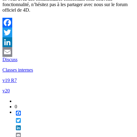
fonctionnalité, n’hésitez pas à les partager avec nous sur le forum
officiel de 4D.
Facebook
Twitter
LinkedIn
Discuss
Email
Classes internes
v19 R7
v20
0
Facebook
Twitter
LinkedIn
Email