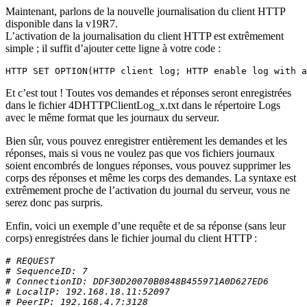
Maintenant, parlons de la nouvelle journalisation du client HTTP
disponible dans la v19R7.
L’activation de la journalisation du client HTTP est extrêmement
simple ; il suffit d’ajouter cette ligne à votre code :
HTTP SET OPTION(HTTP client log; HTTP enable log with a
Et c’est tout ! Toutes vos demandes et réponses seront enregistrées
dans le fichier 4DHTTPClientLog_x.txt dans le répertoire Logs
avec le même format que les journaux du serveur.
Bien sûr, vous pouvez enregistrer entièrement les demandes et les
réponses, mais si vous ne voulez pas que vos fichiers journaux
soient encombrés de longues réponses, vous pouvez supprimer les
corps des réponses et même les corps des demandes. La syntaxe est
extrêmement proche de l’activation du journal du serveur, vous ne
serez donc pas surpris.
Enfin, voici un exemple d’une requête et de sa réponse (sans leur
corps) enregistrées dans le fichier journal du client HTTP :
# REQUEST
# SequenceID: 7
# ConnectionID: DDF30D20070B0848B455971A0D627ED6
# LocalIP: 192.168.18.11:52097
# PeerIP: 192.168.4.7:3128