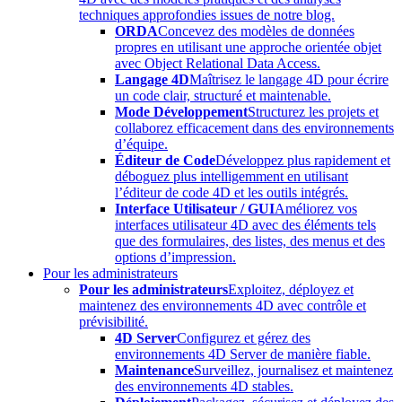
techniques approfondies issues de notre blog.
ORDA
Concevez des modèles de données
propres en utilisant une approche orientée objet
avec Object Relational Data Access.
Langage 4D
Maîtrisez le langage 4D pour écrire
un code clair, structuré et maintenable.
Mode Développement
Structurez les projets et
collaborez efficacement dans des environnements
d’équipe.
Éditeur de Code
Développez plus rapidement et
déboguez plus intelligemment en utilisant
l’éditeur de code 4D et les outils intégrés.
Interface Utilisateur / GUI
Améliorez vos
interfaces utilisateur 4D avec des éléments tels
que des formulaires, des listes, des menus et des
options d’impression.
Pour les administrateurs
Pour les administrateurs
Exploitez, déployez et
maintenez des environnements 4D avec contrôle et
prévisibilité.
4D Server
Configurez et gérez des
environnements 4D Server de manière fiable.
Maintenance
Surveillez, journalisez et maintenez
des environnements 4D stables.