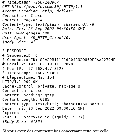
# TimeStamp: -1607148967
GET http://www.4d.com:80/ HTTP/1.1
Accept-Encoding: gzip, deflate
Connection: Close
Content-Length: 4
Content-Type: text/plain; charset=UTF-8
Date: Fri, 23 Sep 2022 09:30:58 GMT
Host: www.google.com
User-Agent: 4D_HTTP_Client/0.
[Body Size: 4]
# RESPONSE

# SequenceID: 6

# ConnectionID: 8EA22B111F16B04B92966DEFAA22704F

# LocalIP: 192.168.18.11:52090

# PeerIP: 192.168.4.7:3128

# TimeStamp: -1607191491

# ElapsedTimeInMs: 154

HTTP/1.1 200 OK

Cache-Control: private, max-age=0

Connection: close

Content-Encoding: gzip

Content-Length: 6185

Content-Type: text/html; charset=ISO-8859-1

Date: Fri, 23 Sep 2022 09:30:16 GMT

Expires: -1

[Body Size: 6185]
Si vous avez des commentaires concernant cette nouvelle