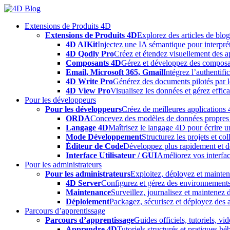
Skip
to
Extensions de Produits 4D
content
Extensions de Produits 4D
Explorez des articles de blo
4D AIKit
Injectez une IA sémantique pour interprét
4D Qodly Pro
Créez et étendez visuellement des a
Composants 4D
Gérez et développez des composa
Email, Microsoft 365, Gmail
Intégrez l’authentifi
4D Write Pro
Générez des documents pilotés par le
4D View Pro
Visualisez les données et gérez effica
Pour les développeurs
Pour les développeurs
Créez de meilleures applications 
ORDA
Concevez des modèles de données propres e
Langage 4D
Maîtrisez le langage 4D pour écrire un
Mode Développement
Structurez les projets et c
Éditeur de Code
Développez plus rapidement et déb
Interface Utilisateur / GUI
Améliorez vos interfac
Pour les administrateurs
Pour les administrateurs
Exploitez, déployez et mainten
4D Server
Configurez et gérez des environnements
Maintenance
Surveillez, journalisez et maintenez
Déploiement
Packagez, sécurisez et déployez des a
Parcours d’apprentissage
Parcours d’apprentissage
Guides officiels, tutoriels, v
Apprendre 4D
Tutoriels structurés et pratiques 