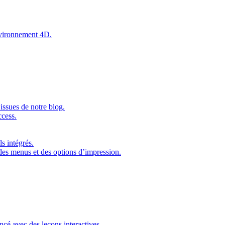
environnement 4D.
issues de notre blog.
ccess.
s intégrés.
 des menus et des options d’impression.
ncé avec des leçons interactives.