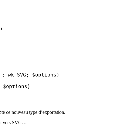
!
" ;
wk SVG
;
$options
)
;
$options
)
pte ce nouveau type d’exportation.
ion vers SVG…