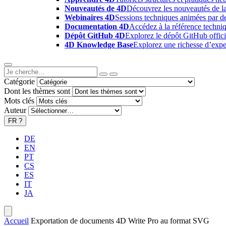
Nouveautés de 4D
Découvrez les nouveautés de la
Webinaires 4D
Sessions techniques animées par des
Documentation 4D
Accédez à la référence techniq
Dépôt GitHub 4D
Explorez le dépôt GitHub offici
4D Knowledge Base
Explorez une richesse d’exper
Catégorie
Dont les thèmes sont
Mots clés
Auteur
FR
?
DE
EN
PT
CS
ES
IT
JA
Accueil
Exportation de documents 4D Write Pro au format SVG