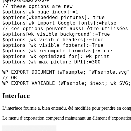
$options
:=
New object
// these options are new!
$options
[
wk page index
]
:=1
$options
[wk
embedded pictures
]
:=
true
$options
[
wk
import Google fonts
]
:=
False
// ces options peuvent aussi être utilisées 
$options
wk visible background
]
:=
True
[
$options
wk visible headers
]:=
True
[
$options
wk visible footers
]:=
True
[
$options
wk recompute formulas
]:=
True
[
$options
wk optimized for
]:=
wk print
[
$options
wk max picture DPI
]:=300
[
WP EXPORT DOCUMENT
WPsample
; "WPsample.svg
(
// OR
WP EXPORT VARIABLE
(
WPsample
;
$text
;
wk SVG
Interface
L’interface fournie a, bien entendu, été modifiée pour prendre en com
Le menu d’exportation comprend maintenant un élément d’exportat