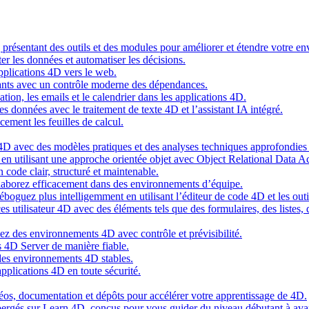
g présentant des outils et des modules pour améliorer et étendre votre 
er les données et automatiser les décisions.
pplications 4D vers le web.
nts avec un contrôle moderne des dépendances.
cation, les emails et le calendrier dans les applications 4D.
s données avec le traitement de texte 4D et l’assistant IA intégré.
cement les feuilles de calcul.
4D avec des modèles pratiques et des analyses techniques approfondies 
n utilisant une approche orientée objet avec Object Relational Data A
 code clair, structuré et maintenable.
ollaborez efficacement dans des environnements d’équipe.
oguez plus intelligemment en utilisant l’éditeur de code 4D et les outil
es utilisateur 4D avec des éléments tels que des formulaires, des listes,
ez des environnements 4D avec contrôle et prévisibilité.
 4D Server de manière fiable.
 des environnements 4D stables.
pplications 4D en toute sécurité.
idéos, documentation et dépôts pour accélérer votre apprentissage de 4D.
hébergés sur Learn 4D, conçus pour vous guider du niveau débutant à ava