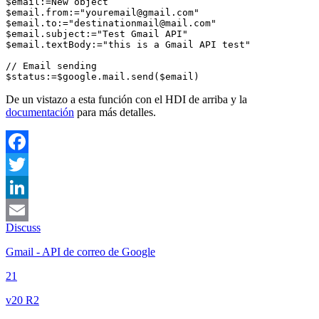
$email:=New object

$email.from:="youremail@gmail.com"

$email.to:="destinationmail@mail.com"

$email.subject:="Test Gmail API"

$email.textBody:="this is a Gmail API test"

// Email sending

$status:=$google.mail.send($email)
De un vistazo a esta función con el HDI de arriba y la
documentación
para más detalles.
Facebook
Twitter
LinkedIn
Discuss
Email
Gmail - API de correo de Google
21
v20 R2