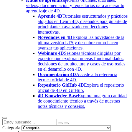
Rutas de aprendizaje
Guías oficiales, tutoriales,
videos, documentación y repositorios para acelerar tu
aprendizaje de 4D.
Aprende 4D
Tutoriales estructurados y prácticos
alojados en Learn 4D, diseñados para guiarte de
principiante a avanzado con lecciones
interactivas.
Novedades en 4D
Explora las novedades de la
última versión LTS y descubre cómo hacen
avanzar tus aplicaciones.
Webinars 4D
Sesiones técnicas dirigidas por
expertos que exploran nuevas funcionalidades,
decisiones de arquitectura y casos de uso reales
en el desarrollo con 4D.
Documentación 4D
Accede a la referencia
técnica oficial de 4D.
Repositorio GitHub 4D
Explora el repositorio
oficial de 4D en GitHub.
4D Knowledge Base
Explora una gran cantidad
de conocimiento técnico a través de nuestras
notas técnicas y consejos.
Categoría