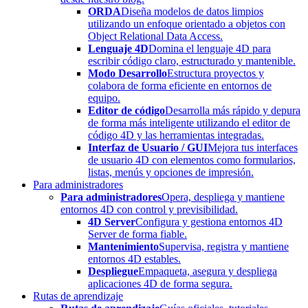
ORDA
Diseña modelos de datos limpios
utilizando un enfoque orientado a objetos con
Object Relational Data Access.
Lenguaje 4D
Domina el lenguaje 4D para
escribir código claro, estructurado y mantenible.
Modo Desarrollo
Estructura proyectos y
colabora de forma eficiente en entornos de
equipo.
Editor de código
Desarrolla más rápido y depura
de forma más inteligente utilizando el editor de
código 4D y las herramientas integradas.
Interfaz de Usuario / GUI
Mejora tus interfaces
de usuario 4D con elementos como formularios,
listas, menús y opciones de impresión.
Para administradores
Para administradores
Opera, despliega y mantiene
entornos 4D con control y previsibilidad.
4D Server
Configura y gestiona entornos 4D
Server de forma fiable.
Mantenimiento
Supervisa, registra y mantiene
entornos 4D estables.
Despliegue
Empaqueta, asegura y despliega
aplicaciones 4D de forma segura.
Rutas de aprendizaje