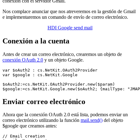
conexión con el servidor Gmail.
Nos complace anunciar que nos atreveremos en la gestión de Gmail
e implementaremos un comando de envío de correo electrónico.
HDI Google send mail
Conexión a la cuenta
Antes de crear un correo electrónico, crearemos un objeto de
conexión OAuth 2.0
y un objeto Google.
var $oAuth2 : cs.NetKit.OAuth2Provider

var $google : cs.NetKit.Google

$oAuth2:=cs.NetKit.OAuth2Provider.new($param)

$google:=cs.NetKit.Google.new($oAuth2; {mailType: "JMAP
Enviar correo electrónico
Ahora que la conexión OAuth 2.0 está lista, podemos enviar un
correo electrónico utilizando la función
mail.send()
del objeto
$google
que creamos antes:
// Email creation
