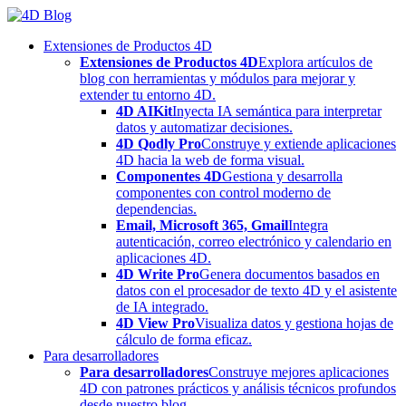
Skip
to
Extensiones de Productos 4D
content
Extensiones de Productos 4D
Explora artículos de
blog con herramientas y módulos para mejorar y
extender tu entorno 4D.
4D AIKit
Inyecta IA semántica para interpretar
datos y automatizar decisiones.
4D Qodly Pro
Construye y extiende aplicaciones
4D hacia la web de forma visual.
Componentes 4D
Gestiona y desarrolla
componentes con control moderno de
dependencias.
Email, Microsoft 365, Gmail
Integra
autenticación, correo electrónico y calendario en
aplicaciones 4D.
4D Write Pro
Genera documentos basados en
datos con el procesador de texto 4D y el asistente
de IA integrado.
4D View Pro
Visualiza datos y gestiona hojas de
cálculo de forma eficaz.
Para desarrolladores
Para desarrolladores
Construye mejores aplicaciones
4D con patrones prácticos y análisis técnicos profundos
desde nuestro blog.