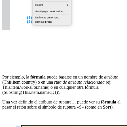
Por ejemplo, la
fórmula
puede basarse en un nombre de
atributo
(
This
.
item
.
country
) o en una
ruta de atributo relacionada
(ej:
This
.
item
.
worksFor.name
) o en cualquier otra fórmula
(
Substring
(
This
.
item
.
name
;1;1)).
Una vez definido el atributo de ruptura… puede ver su
fórmula
al
pasar el ratón sobre el símbolo de ruptura «S» (como en
Sort
).