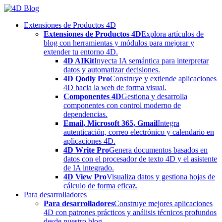
Skip
to
Extensiones de Productos 4D
content
Extensiones de Productos 4D
Explora artículos de
blog con herramientas y módulos para mejorar y
extender tu entorno 4D.
4D AIKit
Inyecta IA semántica para interpretar
datos y automatizar decisiones.
4D Qodly Pro
Construye y extiende aplicaciones
4D hacia la web de forma visual.
Componentes 4D
Gestiona y desarrolla
componentes con control moderno de
dependencias.
Email, Microsoft 365, Gmail
Integra
autenticación, correo electrónico y calendario en
aplicaciones 4D.
4D Write Pro
Genera documentos basados en
datos con el procesador de texto 4D y el asistente
de IA integrado.
4D View Pro
Visualiza datos y gestiona hojas de
cálculo de forma eficaz.
Para desarrolladores
Para desarrolladores
Construye mejores aplicaciones
4D con patrones prácticos y análisis técnicos profundos
desde nuestro blog.