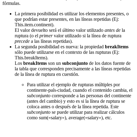
fórmulas.
La primera posibilidad es utilizar los elementos presentes, o
que podrían estar presentes, en las líneas repetidas (Ej:
This.item.continent).
El valor devuelto será el
último
valor utilizado
antes de
la
ruptura (o el
primer
valor utilizado si la línea de ruptura
precede
a las líneas repetidas).
La segunda posibilidad es nueva: la propiedad
breakItems
sólo puede utilizarse en el contexto de las rupturas (Ej:
This.breakItems).
Los
breakItems
son un
subconjunto
de los datos fuente de
la tabla que corresponden precisamente a las líneas repetidas
de la línea de ruptura en cuestión.
Para utilizar el ejemplo de rupturas múltiples por
continente-país-ciudad, cuando el contenido cambia, el
subconjunto
corresponde a las personas del continente
(antes del cambio) y esto es si la línea de ruptura se
coloca antes o después de la línea repetida. Este
subconjunto
se puede utilizar para realizar cálculos
como
sum(«salary»)
,
average(«salary»)
, etc.