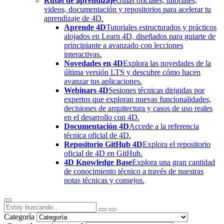
Rutas de aprendizaje
Guías oficiales, tutoriales,
videos, documentación y repositorios para acelerar tu
aprendizaje de 4D.
Aprende 4D
Tutoriales estructurados y prácticos
alojados en Learn 4D, diseñados para guiarte de
principiante a avanzado con lecciones
interactivas.
Novedades en 4D
Explora las novedades de la
última versión LTS y descubre cómo hacen
avanzar tus aplicaciones.
Webinars 4D
Sesiones técnicas dirigidas por
expertos que exploran nuevas funcionalidades,
decisiones de arquitectura y casos de uso reales
en el desarrollo con 4D.
Documentación 4D
Accede a la referencia
técnica oficial de 4D.
Repositorio GitHub 4D
Explora el repositorio
oficial de 4D en GitHub.
4D Knowledge Base
Explora una gran cantidad
de conocimiento técnico a través de nuestras
notas técnicas y consejos.
Categoría