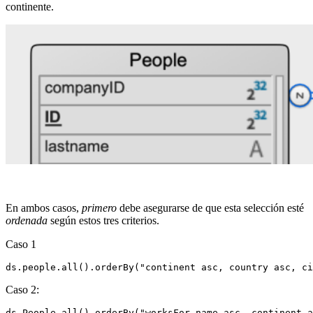
continente.
En ambos casos,
primero
debe asegurarse de que esta selección esté
ordenada
según estos tres criterios.
Caso 1
ds.people.all().orderBy("continent asc, country asc, ci
Caso 2:
ds.People.all().orderBy("worksFor.name asc, continent a