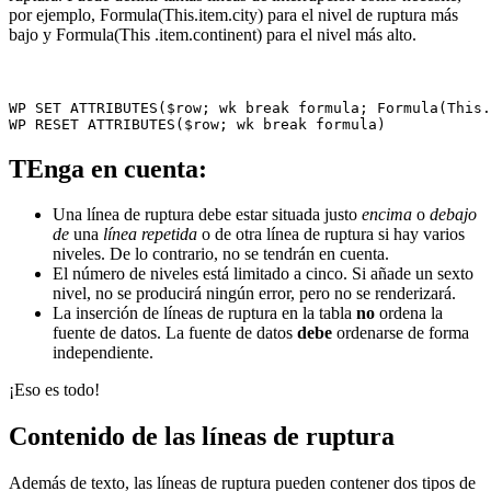
por ejemplo,
Formula
(
This
.
item.city)
para el nivel de ruptura más
bajo y
Formula(
This
.
item.continent
) para el nivel más alto.
WP SET ATTRIBUTES($row; wk break formula; Formula(This.
WP RESET ATTRIBUTES($row; wk break formula)
TEnga en cuenta:
Una línea de ruptura debe estar situada justo
encima
o
debajo
de
una
línea repetida
o de otra línea de ruptura si hay varios
niveles. De lo contrario, no se tendrán en cuenta.
El número de niveles está limitado a cinco. Si añade un sexto
nivel, no se producirá ningún error, pero no se renderizará.
La inserción de líneas de ruptura en la tabla
no
ordena la
fuente de datos. La fuente de datos
debe
ordenarse de forma
independiente.
¡Eso es todo!
Contenido de las líneas de ruptura
Además de texto, las líneas de ruptura pueden contener dos tipos de