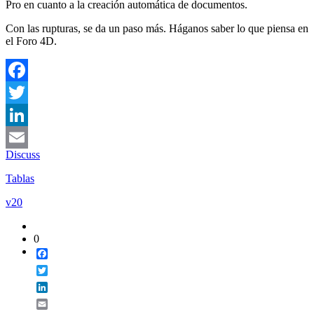
Pro en cuanto a la creación automática de documentos.
Con las rupturas, se da un paso más. Háganos saber lo que piensa en
el Foro 4D.
Facebook
Twitter
LinkedIn
Discuss
Email
Tablas
v20
0
Facebook
Twitter
LinkedIn
Email