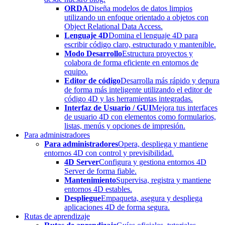
ORDA
Diseña modelos de datos limpios
utilizando un enfoque orientado a objetos con
Object Relational Data Access.
Lenguaje 4D
Domina el lenguaje 4D para
escribir código claro, estructurado y mantenible.
Modo Desarrollo
Estructura proyectos y
colabora de forma eficiente en entornos de
equipo.
Editor de código
Desarrolla más rápido y depura
de forma más inteligente utilizando el editor de
código 4D y las herramientas integradas.
Interfaz de Usuario / GUI
Mejora tus interfaces
de usuario 4D con elementos como formularios,
listas, menús y opciones de impresión.
Para administradores
Para administradores
Opera, despliega y mantiene
entornos 4D con control y previsibilidad.
4D Server
Configura y gestiona entornos 4D
Server de forma fiable.
Mantenimiento
Supervisa, registra y mantiene
entornos 4D estables.
Despliegue
Empaqueta, asegura y despliega
aplicaciones 4D de forma segura.
Rutas de aprendizaje