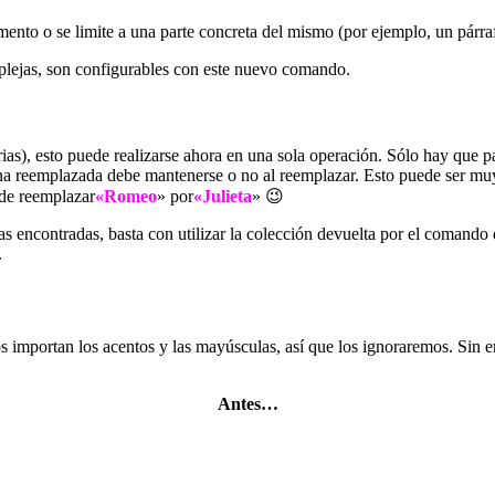
mento o se limite a una parte concreta del mismo (por ejemplo, un párra
plejas, son configurables con este nuevo comando.
arias), esto puede realizarse ahora en una sola operación. Sólo hay que
dena reemplazada debe mantenerse o no al reemplazar. Esto puede ser muy 
ede reemplazar
«Romeo
» por
«Julieta
» 😉
ncias encontradas, basta con utilizar la colección devuelta por el coma
.
 importan los acentos y las mayúsculas, así que los ignoraremos. Sin e
Antes…