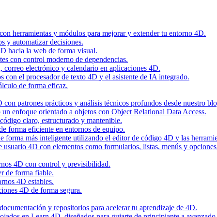
 con herramientas y módulos para mejorar y extender tu entorno 4D.
os y automatizar decisiones.
4D hacia la web de forma visual.
tes con control moderno de dependencias.
n, correo electrónico y calendario en aplicaciones 4D.
con el procesador de texto 4D y el asistente de IA integrado.
álculo de forma eficaz.
con patrones prácticos y análisis técnicos profundos desde nuestro blo
 un enfoque orientado a objetos con Object Relational Data Access.
código claro, estructurado y mantenible.
de forma eficiente en entornos de equipo.
 forma más inteligente utilizando el editor de código 4D y las herramie
de usuario 4D con elementos como formularios, listas, menús y opciones
nos 4D con control y previsibilidad.
r de forma fiable.
ornos 4D estables.
ciones 4D de forma segura.
, documentación y repositorios para acelerar tu aprendizaje de 4D.
alojados en Learn 4D, diseñados para guiarte de principiante a avanzado 