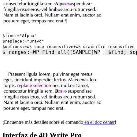
$find:="Alpha"
$replace:="Bravo"
$options
:=
wk case insensitive
+
w
k diacritic insensitive
$_ranges
:=
WP Find all
(
[SAMPLE]
WP
$find
;
$o
;
¡Encuentre más detalles sobre el comando
en el doc center
!
Interfaz de 4D Write Pro