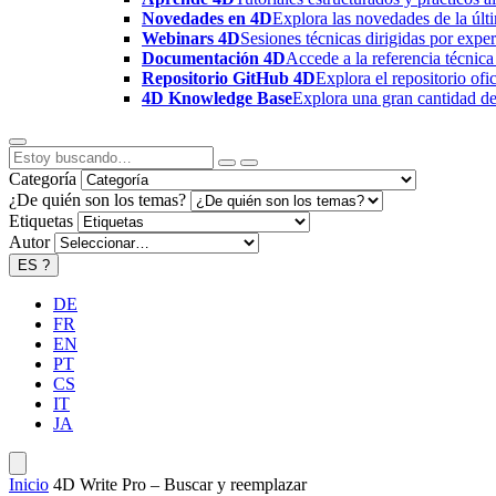
Novedades en 4D
Explora las novedades de la úl
Webinars 4D
Sesiones técnicas dirigidas por expe
Documentación 4D
Accede a la referencia técnica
Repositorio GitHub 4D
Explora el repositorio of
4D Knowledge Base
Explora una gran cantidad de 
Categoría
¿De quién son los temas?
Etiquetas
Autor
ES
?
DE
FR
EN
PT
CS
IT
JA
Inicio
4D Write Pro – Buscar y reemplazar