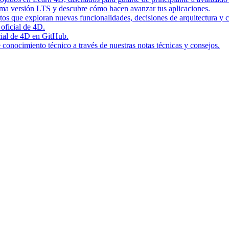
tima versión LTS y descubre cómo hacen avanzar tus aplicaciones.
rtos que exploran nuevas funcionalidades, decisiones de arquitectura y c
 oficial de 4D.
icial de 4D en GitHub.
conocimiento técnico a través de nuestras notas técnicas y consejos.