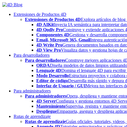
Skip
to
Extensiones de Productos 4D
content
Extensiones de Productos 4D
Explora artículos de blog
4D AIKit
Inyecta IA semántica para interpretar dat
4D Qodly Pro
Construye y extiende aplicaciones 
Componentes 4D
Gestiona y desarrolla componen
Email, Microsoft 365, Gmail
Integra autenticació
4D Write Pro
Genera documentos basados en datos 
4D View Pro
Visualiza datos y gestiona hojas de c
Para desarrolladores
Para desarrolladores
Construye mejores aplicaciones 4D 
ORDA
Diseña modelos de datos limpios utilizando
Lenguaje 4D
Domina el lenguaje 4D para escribir 
Modo Desarrollo
Estructura proyectos y colabora 
Editor de código
Desarrolla más rápido y depura de
Interfaz de Usuario / GUI
Mejora tus interfaces 
Para administradores
Para administradores
Opera, despliega y mantiene entor
4D Server
Configura y gestiona entornos 4D Serve
Mantenimiento
Supervisa, registra y mantiene ent
Despliegue
Empaqueta, asegura y despliega aplica
Rutas de aprendizaje
Rutas de aprendizaje
Guías oficiales, tutoriales, videos
Aprende 4D
Tutoriales estructurados y prácticos 