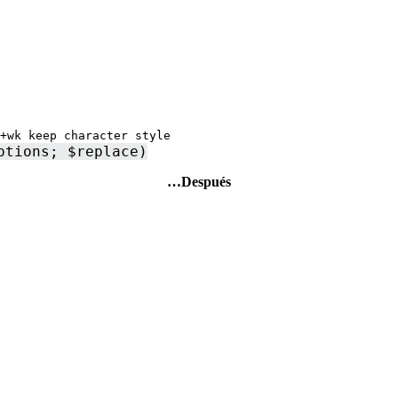
+
wk keep character style
ptions
;
$replace
)
…Después