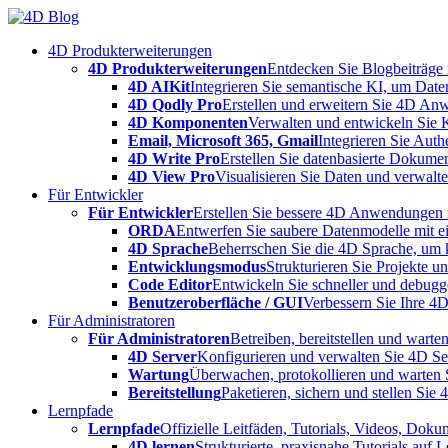
Skip
to
4D Produkterweiterungen
content
4D Produkterweiterungen
Entdecken Sie Blogbeiträge
4D AIKit
Integrieren Sie semantische KI, um Date
4D Qodly Pro
Erstellen und erweitern Sie 4D An
4D Komponenten
Verwalten und entwickeln Sie 
Email, Microsoft 365, Gmail
Integrieren Sie Aut
4D Write Pro
Erstellen Sie datenbasierte Dokume
4D View Pro
Visualisieren Sie Daten und verwalten
Für Entwickler
Für Entwickler
Erstellen Sie bessere 4D Anwendungen m
ORDA
Entwerfen Sie saubere Datenmodelle mit e
4D Sprache
Beherrschen Sie die 4D Sprache, um k
Entwicklungsmodus
Strukturieren Sie Projekte 
Code Editor
Entwickeln Sie schneller und debugge
Benutzeroberfläche / GUI
Verbessern Sie Ihre 4
Für Administratoren
Für Administratoren
Betreiben, bereitstellen und war
4D Server
Konfigurieren und verwalten Sie 4D S
Wartung
Überwachen, protokollieren und warten
Bereitstellung
Paketieren, sichern und stellen Sie
Lernpfade
Lernpfade
Offizielle Leitfäden, Tutorials, Videos, Dok
4D lernen
Strukturierte, praxisnahe Tutorials auf