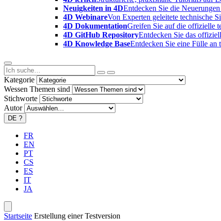
Neuigkeiten in 4D
Entdecken Sie die Neuerungen 
4D Webinare
Von Experten geleitete technische 
4D Dokumentation
Greifen Sie auf die offizielle
4D GitHub Repository
Entdecken Sie das offizie
4D Knowledge Base
Entdecken Sie eine Fülle an
Kategorie
Wessen Themen sind
Stichworte
Autor
DE
?
FR
EN
PT
CS
ES
IT
JA
Startseite
Erstellung einer Testversion