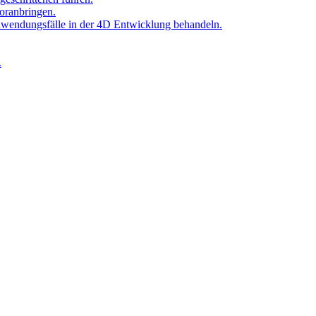
oranbringen.
Anwendungsfälle in der 4D Entwicklung behandeln.
.