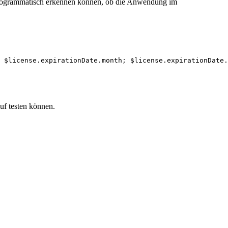
ie programmatisch erkennen können, ob die Anwendung im
 $license.expirationDate.month; $license.expirationDate.
uf testen können.