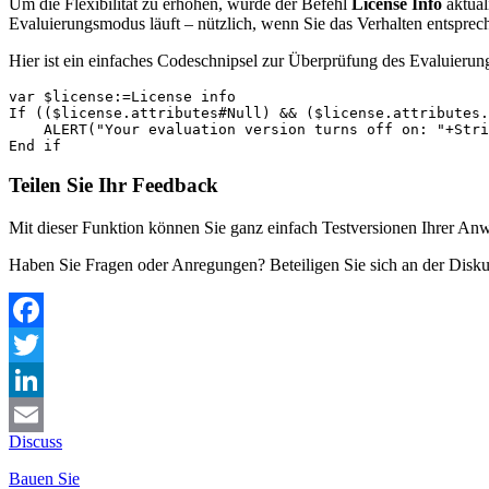
Um die Flexibilität zu erhöhen, wurde der Befehl
License Info
aktual
Evaluierungsmodus läuft – nützlich, wenn Sie das Verhalten entspre
Hier ist ein einfaches Codeschnipsel zur Überprüfung des Evaluierung
var $license:=License info 

If (($license.attributes#Null) && ($license.attributes.
    ALERT("Your evaluation version turns off on: "+Stri
End if 
Teilen Sie Ihr Feedback
Mit dieser Funktion können Sie ganz einfach Testversionen Ihrer An
Haben Sie Fragen oder Anregungen? Beteiligen Sie sich an der Disk
Facebook
Twitter
LinkedIn
Discuss
Email
Bauen Sie