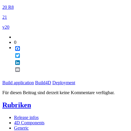
20 R8
21
v20
0
Facebook
Twitter
LinkedIn
Email
Build application
Build4D
Deployment
Für diesen Beitrag sind derzeit keine Kommentare verfügbar.
Rubriken
Release infos
4D Components
Generic