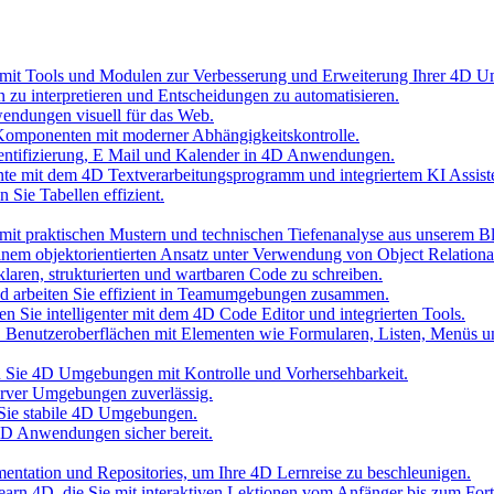
 mit Tools und Modulen zur Verbesserung und Erweiterung Ihrer 4D 
n zu interpretieren und Entscheidungen zu automatisieren.
wendungen visuell für das Web.
Komponenten mit moderner Abhängigkeitskontrolle.
hentifizierung, E Mail und Kalender in 4D Anwendungen.
nte mit dem 4D Textverarbeitungsprogramm und integriertem KI Assist
 Sie Tabellen effizient.
it praktischen Mustern und technischen Tiefenanalyse aus unserem B
inem objektorientierten Ansatz unter Verwendung von Object Relationa
laren, strukturierten und wartbaren Code zu schreiben.
und arbeiten Sie effizient in Teamumgebungen zusammen.
n Sie intelligenter mit dem 4D Code Editor und integrierten Tools.
D Benutzeroberflächen mit Elementen wie Formularen, Listen, Menüs 
ten Sie 4D Umgebungen mit Kontrolle und Vorhersehbarkeit.
erver Umgebungen zuverlässig.
 Sie stabile 4D Umgebungen.
 4D Anwendungen sicher bereit.
umentation und Repositories, um Ihre 4D Lernreise zu beschleunigen.
 Learn 4D, die Sie mit interaktiven Lektionen vom Anfänger bis zum Fort