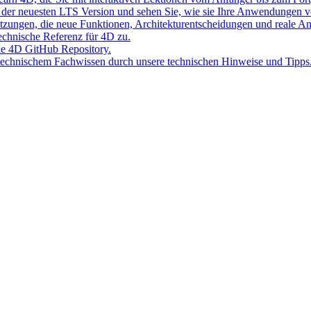
der neuesten LTS Version und sehen Sie, wie sie Ihre Anwendungen v
Sitzungen, die neue Funktionen, Architekturentscheidungen und reale 
 technische Referenz für 4D zu.
lle 4D GitHub Repository.
 technischem Fachwissen durch unsere technischen Hinweise und Tipps