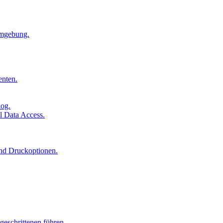
Umgebung.
enten.
log.
l Data Access.
und Druckoptionen.
geschrittenen führen.