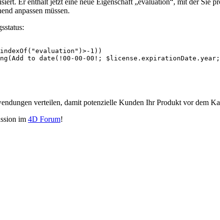
isiert. Er enthält jetzt eine neue Eigenschaft „evaluation“, mit der S
chend anpassen müssen.
sstatus:
indexOf("evaluation")>-1)) 

ng(Add to date(!00-00-00!; $license.expirationDate.year;
wendungen verteilen, damit potenzielle Kunden Ihr Produkt vor dem Ka
ussion im
4D Forum
!