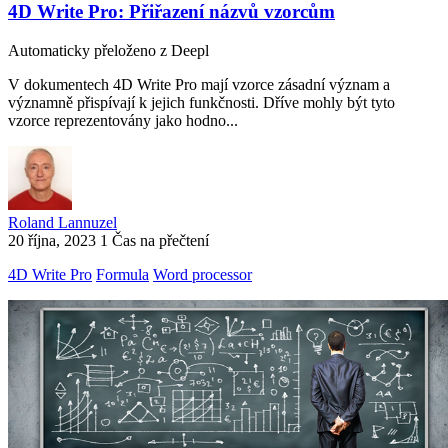
4D Write Pro: Přiřazení názvů vzorcům
Automaticky přeloženo z Deepl
V dokumentech 4D Write Pro mají vzorce zásadní význam a
významně přispívají k jejich funkčnosti. Dříve mohly být tyto
vzorce reprezentovány jako hodno...
Roland Lannuzel
20 října, 2023
1 Čas na přečtení
4D Write Pro
Formula
Word processor