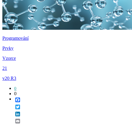
Programování
Prvky
Vzorce
21
v20 R3
0
0
Facebook
Twitter
LinkedIn
Email