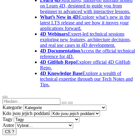
Learn 4D
Structured, hands-on tutorials hosted
on Learn 4D, designed to guide you from
beginner to advanced with interactive lessons.
What’s New in 4D
Explore what’s new in the
latest LTS release and see how it moves your
applications forward.
4D Webinars
Expert-led technical sessions
exploring new features, architecture decisions,
and real use cases in 4D development.
4D Documentation
Access the official technical
reference for 4D.
4D GitHub Repo
Explore official 4D GitHub
Repo.
4D Knowledge Base
Explore a wealth of
technical expertise through our Tech Notes and
Tips.
Kategorie
Kdo jsou jejich poddaní
Tagy
Autor
CS
?