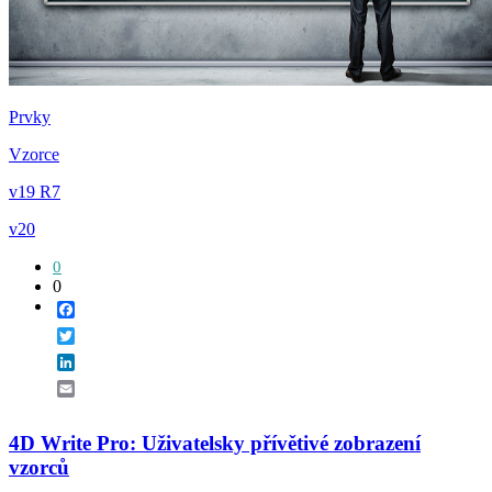
Prvky
Vzorce
v19 R7
v20
0
0
Facebook
Twitter
LinkedIn
Email
4D Write Pro: Uživatelsky přívětivé zobrazení
vzorců