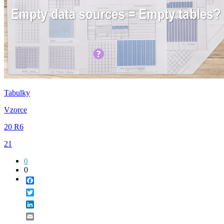
Tabulky
Vzorce
20 R6
21
0
0
Facebook
Twitter
LinkedIn
Email