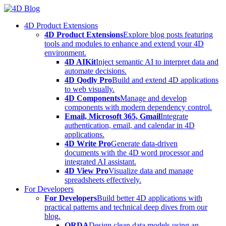
Skip
to
4D Product Extensions
content
4D Product Extensions
Explore blog posts featuring
tools and modules to enhance and extend your 4D
environment.
4D AIKit
Inject semantic AI to interpret data and
automate decisions.
4D Qodly Pro
Build and extend 4D applications
to web visually.
4D Components
Manage and develop
components with modern dependency control.
Email, Microsoft 365, Gmail
Integrate
authentication, email, and calendar in 4D
applications.
4D Write Pro
Generate data-driven
documents with the 4D word processor and
integrated AI assistant.
4D View Pro
Visualize data and manage
spreadsheets effectively.
For Developers
For Developers
Build better 4D applications with
practical patterns and technical deep dives from our
blog.
ORDA
Design clean data models using an