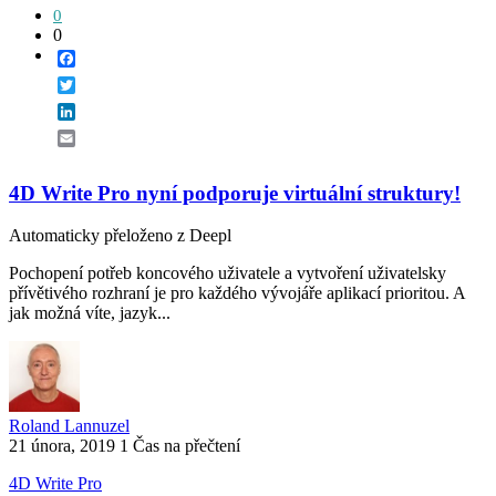
0
0
Facebook
Twitter
LinkedIn
Email
4D Write Pro nyní podporuje virtuální struktury!
Automaticky přeloženo z Deepl
Pochopení potřeb koncového uživatele a vytvoření uživatelsky
přívětivého rozhraní je pro každého vývojáře aplikací prioritou. A
jak možná víte, jazyk...
Roland Lannuzel
21 února, 2019
1 Čas na přečtení
4D Write Pro