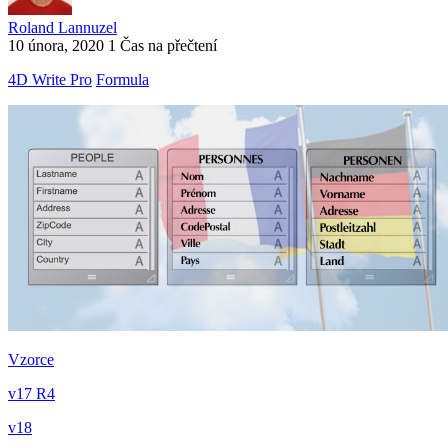
Roland Lannuzel
10 února, 2020
1 Čas na přečtení
4D Write Pro
Formula
Vzorce
v17 R4
v18