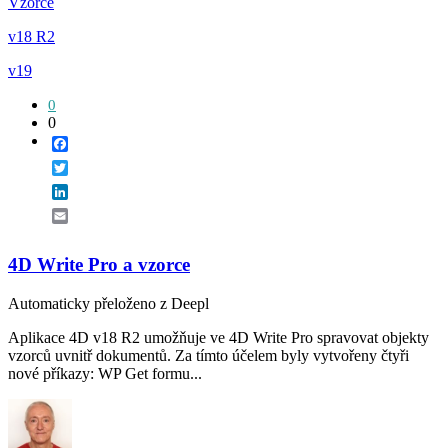
Vzorce
v18 R2
v19
0
0
Facebook
Twitter
LinkedIn
Email
4D Write Pro a vzorce
Automaticky přeloženo z Deepl
Aplikace 4D v18 R2 umožňuje ve 4D Write Pro spravovat objekty
vzorců uvnitř dokumentů. Za tímto účelem byly vytvořeny čtyři
nové příkazy: WP Get formu...