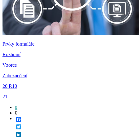
Prvky formuláře
Rozhraní
Vzorce
Zabezpečení
20 R10
21
0
0
Facebook
Twitter
LinkedIn