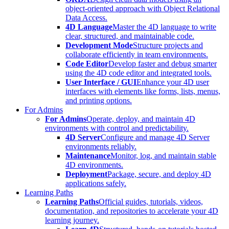
object-oriented approach with Object Relational
Data Access.
4D Language
Master the 4D language to write
clear, structured, and maintainable code.
Development Mode
Structure projects and
collaborate efficiently in team environments.
Code Editor
Develop faster and debug smarter
using the 4D code editor and integrated tools.
User Interface / GUI
Enhance your 4D user
interfaces with elements like forms, lists, menus,
and printing options.
For Admins
For Admins
Operate, deploy, and maintain 4D
environments with control and predictability.
4D Server
Configure and manage 4D Server
environments reliably.
Maintenance
Monitor, log, and maintain stable
4D environments.
Deployment
Package, secure, and deploy 4D
applications safely.
Learning Paths
Learning Paths
Official guides, tutorials, videos,
documentation, and repositories to accelerate your 4D
learning journey.