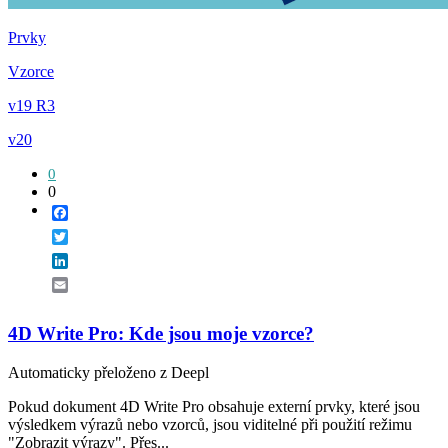
Prvky
Vzorce
v19 R3
v20
0
0
Facebook
Twitter
LinkedIn
Email
4D Write Pro: Kde jsou moje vzorce?
Automaticky přeloženo z Deepl
Pokud dokument 4D Write Pro obsahuje externí prvky, které jsou
výsledkem výrazů nebo vzorců, jsou viditelné při použití režimu
"Zobrazit výrazy". Přes...