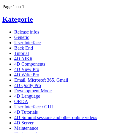
Page 1 na 1
Kategorie
Release infos
Generic
User Interface
Back End
Tutorial
4D AIKit
4D Components
4D View Pro
4D Write Pro
Email, Microsoft 365, Gmail
4D Qodly Pro
Development Mode
4D Language
ORDA
User Interface / GUI
4D Tutorials
4D Summit sessions and other online videos
4D Server
Maintenance