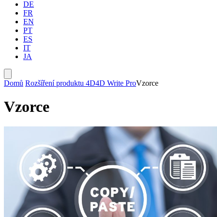
DE
FR
EN
PT
ES
IT
JA
Domů
Rozšíření produktu 4D
4D Write Pro
Vzorce
Vzorce