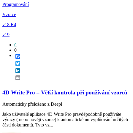
Programování
Vzorce
v18 R4
v19
0
0
Facebook
Twitter
LinkedIn
Email
4D Write Pro – Větší kontrola při používání vzorců
Automaticky přeloženo z Deepl
Jako uživatelé aplikace 4D Write Pro pravděpodobně používáte
výrazy ( nebo nověji vzorce) k automatickému vyplňování určitých
částí dokumentů. Tyto vz...